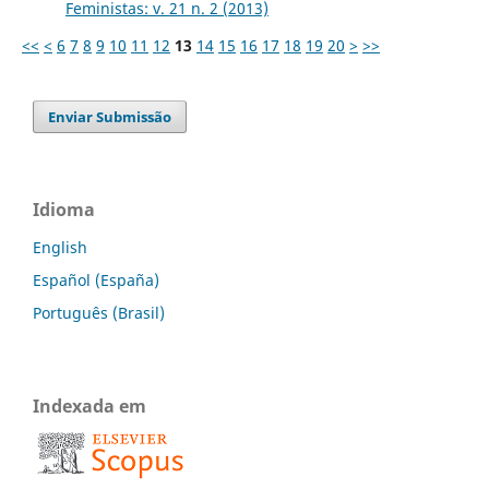
Feministas: v. 21 n. 2 (2013)
<<
<
6
7
8
9
10
11
12
13
14
15
16
17
18
19
20
>
>>
Enviar Submissão
Idioma
English
Español (España)
Português (Brasil)
Indexada em