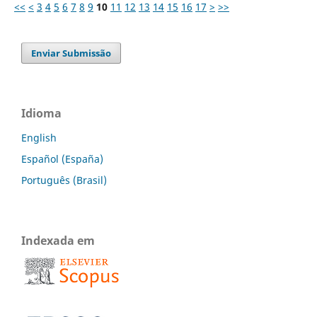
<<
<
3
4
5
6
7
8
9
10
11
12
13
14
15
16
17
>
>>
Enviar Submissão
Idioma
English
Español (España)
Português (Brasil)
Indexada em