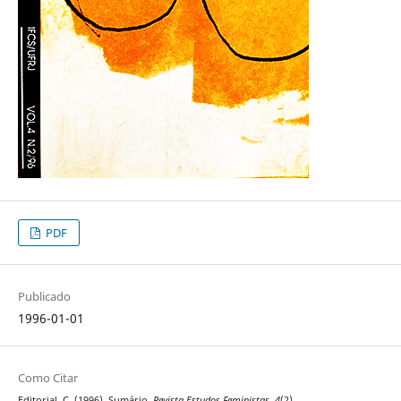
PDF
Publicado
1996-01-01
Como Citar
Editorial, C. (1996). Sumário.
Revista Estudos Feministas
,
4
(2).