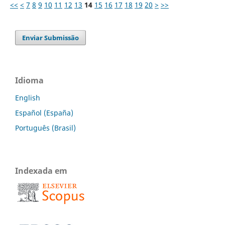
<<
<
7
8
9
10
11
12
13
14
15
16
17
18
19
20
>
>>
Enviar Submissão
Idioma
English
Español (España)
Português (Brasil)
Indexada em