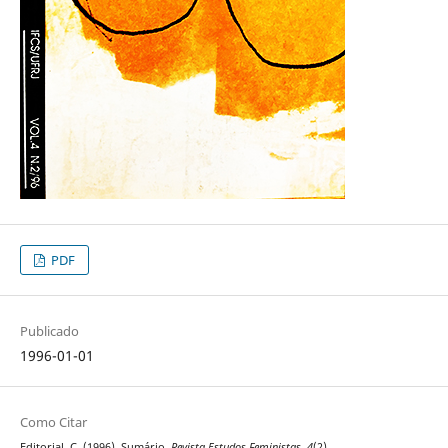
PDF
Publicado
1996-01-01
Como Citar
Editorial, C. (1996). Sumário.
Revista Estudos Feministas
,
4
(2).