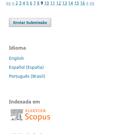
<<
<
2
3
4
5
6
7
8
9
10
11
12
13
14
15
16
>
>>
Enviar Submissão
Idioma
English
Español (España)
Português (Brasil)
Indexada em