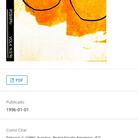
PDF
Publicado
1996-01-01
Como Citar
Editorial, C. (1996). Sumário.
Revista Estudos Feministas
,
4
(2).