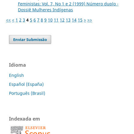
Feministas: Vol. 7, No 1 e 2 (1999) Número duplo -
Dossiê Mulheres Indígenas
<<
<
1
2
3
4
5
6
7
8
9
10
11
12
13
14
15
>
>>
Enviar Submissão
Idioma
English
Español (España)
Português (Brasil)
Indexada em