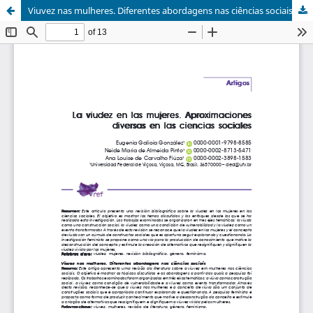
Viuvez nas mulheres. Diferentes abordagens nas ciências sociais