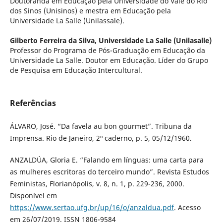
Doutoranda em Educação pela Universidade do Vale do Rio
dos Sinos (Unisinos) e mestra em Educação pela
Universidade La Salle (Unilassale).
Gilberto Ferreira da Silva,
Universidade La Salle (Unilasalle)
Professor do Programa de Pós-Graduação em Educação da
Universidade La Salle. Doutor em Educação. Líder do Grupo
de Pesquisa em Educação Intercultural.
Referências
ÁLVARO, José. “Da favela au bon gourmet”. Tribuna da
Imprensa. Rio de Janeiro, 2º caderno, p. 5, 05/12/1960.
ANZALDÚA, Gloria E. “Falando em línguas: uma carta para
as mulheres escritoras do terceiro mundo”. Revista Estudos
Feministas, Florianópolis, v. 8, n. 1, p. 229-236, 2000.
Disponível em
https://www.sertao.ufg.br/up/16/o/anzaldua.pdf
. Acesso
em 26/07/2019. ISSN 1806-9584