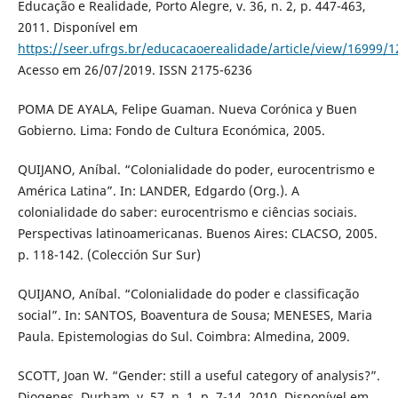
Educação e Realidade, Porto Alegre, v. 36, n. 2, p. 447-463,
2011. Disponível em
https://seer.ufrgs.br/educacaoerealidade/article/view/16999/
Acesso em 26/07/2019. ISSN 2175-6236
POMA DE AYALA, Felipe Guaman. Nueva Corónica y Buen
Gobierno. Lima: Fondo de Cultura Económica, 2005.
QUIJANO, Aníbal. “Colonialidade do poder, eurocentrismo e
América Latina”. In: LANDER, Edgardo (Org.). A
colonialidade do saber: eurocentrismo e ciências sociais.
Perspectivas latinoamericanas. Buenos Aires: CLACSO, 2005.
p. 118-142. (Colección Sur Sur)
QUIJANO, Aníbal. “Colonialidade do poder e classificação
social”. In: SANTOS, Boaventura de Sousa; MENESES, Maria
Paula. Epistemologias do Sul. Coimbra: Almedina, 2009.
SCOTT, Joan W. “Gender: still a useful category of analysis?”.
Diogenes, Durham, v. 57, n. 1, p. 7-14, 2010. Disponível em