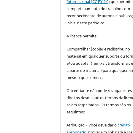
Internacional (CC BY 4.0)
que permite
compartilhamento do trabalho com
reconhecimento de autoria e publica
inicial neste periódico.
A licença permite:
Compartilhar (copiar e redistribuir o
material em qualquer suporte ou for
e/ou adaptar (remixar, transformar, e 
a partir do material) para qualquer fi
mesmo que comercial.
O licenciante não pode revogar estes
direitos desde que os termos da licen
sejam respeitados. Os termos são os
seguintes:
Atribuição – Você deve dar o
crédito
apropriado
, prover um link para a lic