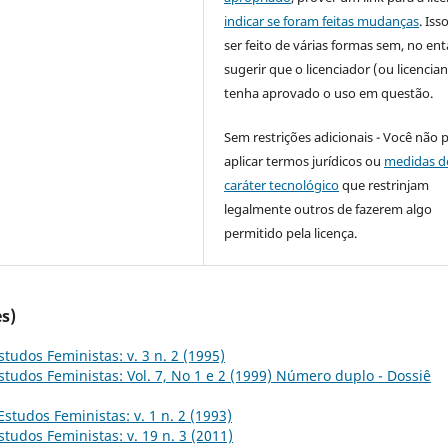
indicar se foram feitas mudanças
. Is
ser feito de várias formas sem, no ent
sugerir que o licenciador (ou licencian
tenha aprovado o uso em questão.
Sem restrições adicionais - Você não 
aplicar termos jurídicos ou
medidas d
caráter tecnológico
que restrinjam
legalmente outros de fazerem algo
permitido pela licença.
s)
studos Feministas: v. 3 n. 2 (1995)
studos Feministas: Vol. 7, No 1 e 2 (1999) Número duplo - Dossiê
Estudos Feministas: v. 1 n. 2 (1993)
studos Feministas: v. 19 n. 3 (2011)