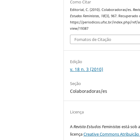
Como Citar
Editorial, C. (2010). Colaboradoras/es.
Revi
Estudos Feministas
,
18
(3), 967. Recuperado 
https://periodicos.ufsc.br/index.php/ref/ar
view/19387
Fomatos de Citação
Edição
v. 18 n. 3 (2010)
Seção
Colaboradoras/es
Licença
A
Revista Estudos Feministas
está sob 
licença
Creative Commons Atribuição 