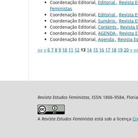
Coordenação Editorial,
Editorial
,
Revista E
Feministas
Coordenação Editorial,
Editorial
,
Revista E
Coordenação Editorial,
Sumário
,
Revista E
Coordenação Editorial,
Contents
,
Revista 
Coordenação Editorial,
AGENDA
,
Revista E
Coordenação Editorial,
Agenda
,
Revista Es
<<
<
6
7
8
9
10
11
12
13
14
15
16
17
18
19
20
>
>
Revista Estudos Feministas
, ISSN 1806-9584, Floria
A
Revista Estudos Feministas
está sob a licença
Cr