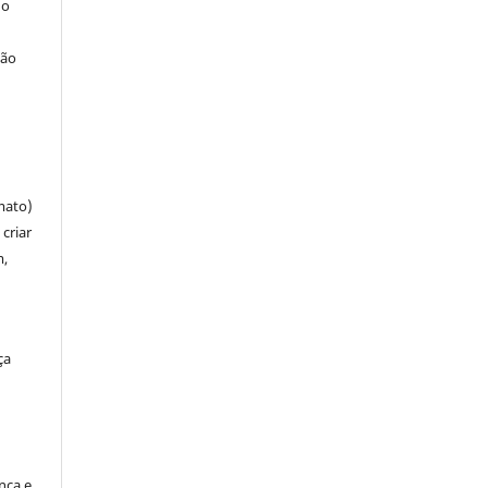
 o
ção
mato)
criar
m,
ça
ença e