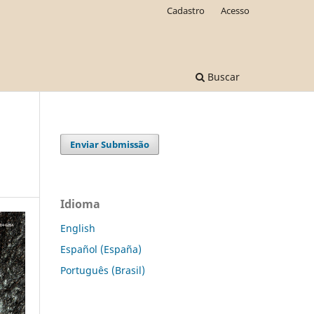
Cadastro
Acesso
Buscar
Enviar Submissão
Idioma
English
Español (España)
Português (Brasil)