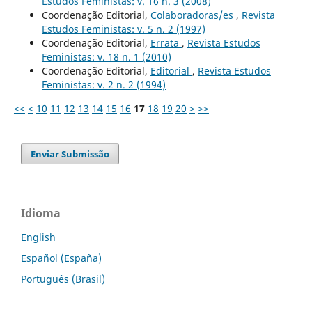
Estudos Feministas: v. 16 n. 3 (2008)
Coordenação Editorial,
Colaboradoras/es
,
Revista
Estudos Feministas: v. 5 n. 2 (1997)
Coordenação Editorial,
Errata
,
Revista Estudos
Feministas: v. 18 n. 1 (2010)
Coordenação Editorial,
Editorial
,
Revista Estudos
Feministas: v. 2 n. 2 (1994)
<<
<
10
11
12
13
14
15
16
17
18
19
20
>
>>
Enviar Submissão
Idioma
English
Español (España)
Português (Brasil)