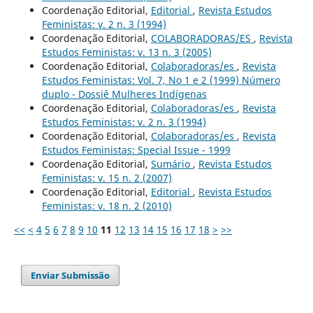
Coordenação Editorial,
Editorial
,
Revista Estudos
Feministas: v. 2 n. 3 (1994)
Coordenação Editorial,
COLABORADORAS/ES
,
Revista
Estudos Feministas: v. 13 n. 3 (2005)
Coordenação Editorial,
Colaboradoras/es
,
Revista
Estudos Feministas: Vol. 7, No 1 e 2 (1999) Número
duplo - Dossiê Mulheres Indígenas
Coordenação Editorial,
Colaboradoras/es
,
Revista
Estudos Feministas: v. 2 n. 3 (1994)
Coordenação Editorial,
Colaboradoras/es
,
Revista
Estudos Feministas: Special Issue - 1999
Coordenação Editorial,
Sumário
,
Revista Estudos
Feministas: v. 15 n. 2 (2007)
Coordenação Editorial,
Editorial
,
Revista Estudos
Feministas: v. 18 n. 2 (2010)
<<
<
4
5
6
7
8
9
10
11
12
13
14
15
16
17
18
>
>>
Enviar Submissão