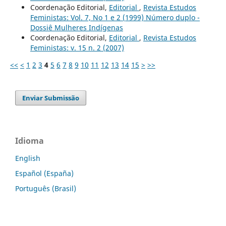
Coordenação Editorial,
Editorial
,
Revista Estudos
Feministas: Vol. 7, No 1 e 2 (1999) Número duplo -
Dossiê Mulheres Indígenas
Coordenação Editorial,
Editorial
,
Revista Estudos
Feministas: v. 15 n. 2 (2007)
<<
<
1
2
3
4
5
6
7
8
9
10
11
12
13
14
15
>
>>
Enviar Submissão
Idioma
English
Español (España)
Português (Brasil)