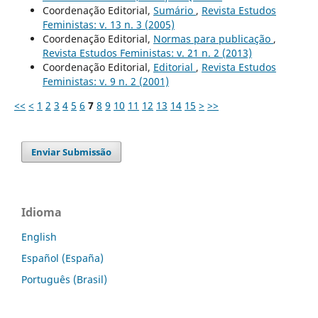
Coordenação Editorial,
Sumário
,
Revista Estudos
Feministas: v. 13 n. 3 (2005)
Coordenação Editorial,
Normas para publicação
,
Revista Estudos Feministas: v. 21 n. 2 (2013)
Coordenação Editorial,
Editorial
,
Revista Estudos
Feministas: v. 9 n. 2 (2001)
<<
<
1
2
3
4
5
6
7
8
9
10
11
12
13
14
15
>
>>
Enviar Submissão
Idioma
English
Español (España)
Português (Brasil)