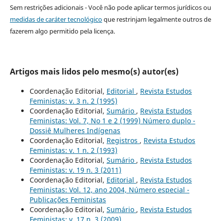
Sem restrições adicionais - Você não pode aplicar termos jurídicos ou
medidas de caráter tecnológico
que restrinjam legalmente outros de
fazerem algo permitido pela licença.
Artigos mais lidos pelo mesmo(s) autor(es)
Coordenação Editorial,
Editorial
,
Revista Estudos
Feministas: v. 3 n. 2 (1995)
Coordenação Editorial,
Sumário
,
Revista Estudos
Feministas: Vol. 7, No 1 e 2 (1999) Número duplo -
Dossiê Mulheres Indígenas
Coordenação Editorial,
Registros
,
Revista Estudos
Feministas: v. 1 n. 2 (1993)
Coordenação Editorial,
Sumário
,
Revista Estudos
Feministas: v. 19 n. 3 (2011)
Coordenação Editorial,
Editorial
,
Revista Estudos
Feministas: Vol. 12, ano 2004, Número especial -
Publicações Feministas
Coordenação Editorial,
Sumário
,
Revista Estudos
Feministas: v. 17 n. 3 (2009)