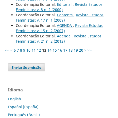
Coordenação Editorial,
Editorial
,
Revista Estudos
Feministas: v. 8 n. 2 (2000)
Coordenação Editorial,
Contents
,
Revista Estudos
Feministas: v. 17 n. 1 (2009)
Coordenação Editorial,
AGENDA
,
Revista Estudos
Feministas: v. 15 n. 2 (2007)
Coordenação Editorial,
Agenda
,
Revista Estudos
Feministas: v. 21 n. 2 (2013)
<<
<
6
7
8
9
10
11
12
13
14
15
16
17
18
19
20
>
>>
Enviar Submissão
Idioma
English
Español (España)
Português (Brasil)