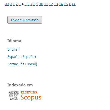
<<
<
1
2
3
4
5
6
7
8
9
10
11
12
13
14
15
>
>>
Enviar Submissão
Idioma
English
Español (España)
Português (Brasil)
Indexada em