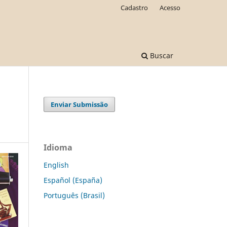
Cadastro
Acesso
Buscar
Enviar Submissão
Idioma
English
Español (España)
Português (Brasil)