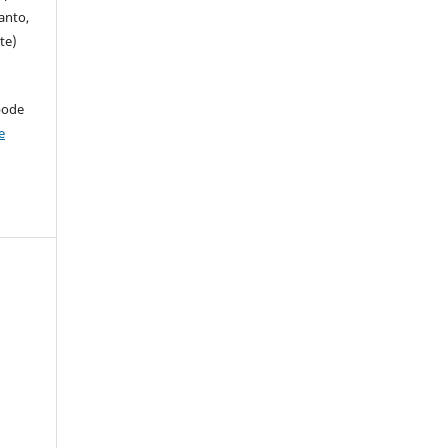
anto,
te)
pode
e