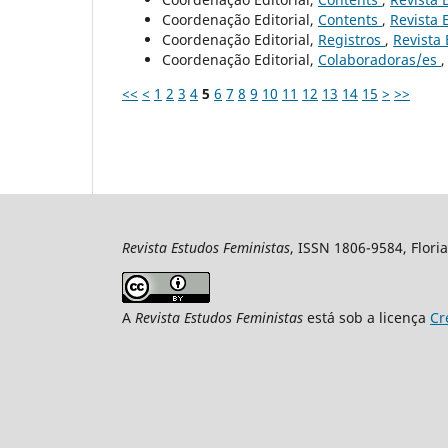
Coordenação Editorial,
Contents
,
Revista 
Coordenação Editorial,
Registros
,
Revista 
Coordenação Editorial,
Colaboradoras/es
<<
<
1
2
3
4
5
6
7
8
9
10
11
12
13
14
15
>
>>
Revista Estudos Feministas
, ISSN 1806-9584, Floria
A
Revista Estudos Feministas
está sob a licença
Cr