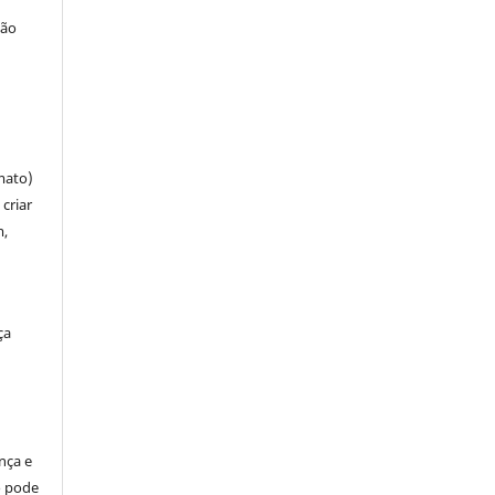
ção
mato)
criar
m,
ça
ença e
so pode