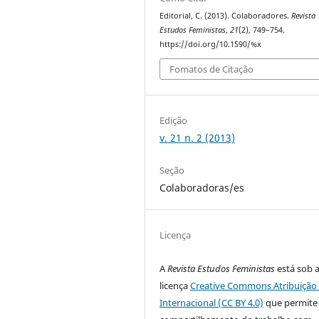
Editorial, C. (2013). Colaboradores.
Revista
Estudos Feministas
,
21
(2), 749–754.
https://doi.org/10.1590/%x
Fomatos de Citação
Edição
v. 21 n. 2 (2013)
Seção
Colaboradoras/es
Licença
A
Revista Estudos Feministas
está sob 
licença
Creative Commons Atribuição 
Internacional (CC BY 4.0)
que permite