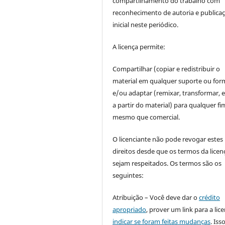
compartilhamento do trabalho com
reconhecimento de autoria e publica
inicial neste periódico.
A licença permite:
Compartilhar (copiar e redistribuir o
material em qualquer suporte ou for
e/ou adaptar (remixar, transformar, e 
a partir do material) para qualquer fi
mesmo que comercial.
O licenciante não pode revogar estes
direitos desde que os termos da licen
sejam respeitados. Os termos são os
seguintes:
Atribuição – Você deve dar o
crédito
apropriado
, prover um link para a lic
indicar se foram feitas mudanças
. Is