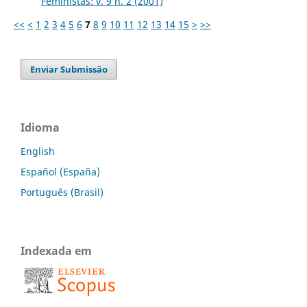
Feministas: v. 9 n. 2 (2001)
<<
<
1
2
3
4
5
6
7
8
9
10
11
12
13
14
15
>
>>
Enviar Submissão
Idioma
English
Español (España)
Português (Brasil)
Indexada em