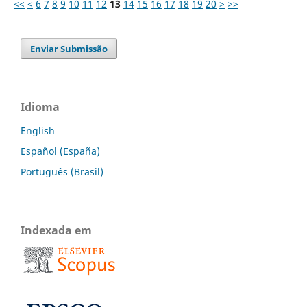
<<
<
6
7
8
9
10
11
12
13
14
15
16
17
18
19
20
>
>>
Enviar Submissão
Idioma
English
Español (España)
Português (Brasil)
Indexada em