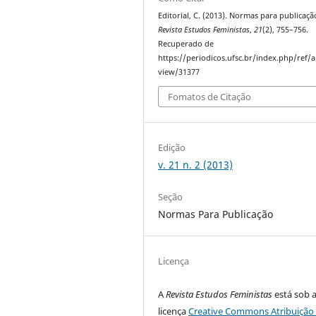
Editorial, C. (2013). Normas para publicaçã
Revista Estudos Feministas
,
21
(2), 755–756.
Recuperado de
https://periodicos.ufsc.br/index.php/ref/ar
view/31377
Fomatos de Citação
Edição
v. 21 n. 2 (2013)
Seção
Normas Para Publicação
Licença
A
Revista Estudos Feministas
está sob 
licença
Creative Commons Atribuição 