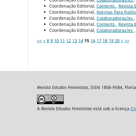
Coordenação Editorial,
Contents
,
Revista 
Coordenação Editorial,
Normas Para Publi
Coordenação Editorial,
Colaboradoras/es
Coordenação Editorial,
Contents
,
Revista 
Coordenação Editorial,
Colaboradoras/es
<<
<
8
9
10
11
12
13
14
15
16
17
18
19
20
>
>>
Revista Estudos Feministas
, ISSN 1806-9584, Floria
A
Revista Estudos Feministas
está sob a licença
Cr