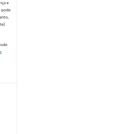
ença e
so pode
anto,
te)
pode
e