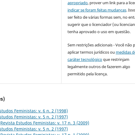
apropriado
, prover um link para a lic
indicar se foram feitas mudanças
. Is
ser feito de várias formas sem, no ent
sugerir que o licenciador (ou licencian
tenha aprovado o uso em questão.
Sem restrições adicionais - Você não 
aplicar termos jurídicos ou
medidas d
caráter tecnológico
que restrinjam
legalmente outros de fazerem algo
permitido pela licença.
s)
studos Feministas: v. 6 n. 2 (1998)
studos Feministas: v. 5 n. 2 (1997)
,
Revista Estudos Feministas: v. 17 n. 3 (2009)
studos Feministas: v. 5 n. 2 (1997)
,
Revista Estudos Feministas: v. 17 n. 1 (2009)