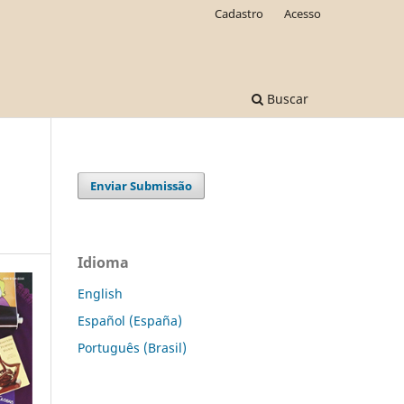
Cadastro
Acesso
Buscar
Enviar Submissão
Idioma
English
Español (España)
Português (Brasil)