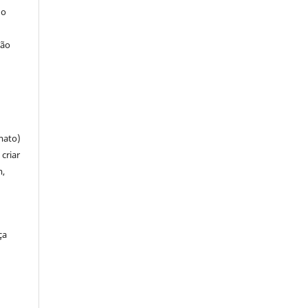
 o
ção
mato)
criar
m,
ça