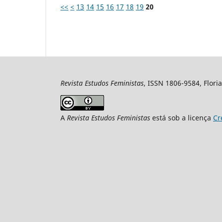
<<
<
13
14
15
16
17
18
19
20
Revista Estudos Feministas
, ISSN 1806-9584, Floria
A
Revista Estudos Feministas
está sob a licença
Cr