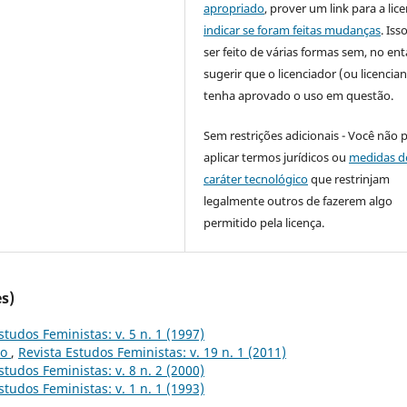
apropriado
, prover um link para a lic
indicar se foram feitas mudanças
. Is
ser feito de várias formas sem, no ent
sugerir que o licenciador (ou licencian
tenha aprovado o uso em questão.
Sem restrições adicionais - Você não 
aplicar termos jurídicos ou
medidas d
caráter tecnológico
que restrinjam
legalmente outros de fazerem algo
permitido pela licença.
s)
studos Feministas: v. 5 n. 1 (1997)
to
,
Revista Estudos Feministas: v. 19 n. 1 (2011)
studos Feministas: v. 8 n. 2 (2000)
studos Feministas: v. 1 n. 1 (1993)