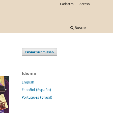
Cadastro
Acesso
Buscar
Enviar Submissão
Idioma
English
Español (España)
Português (Brasil)