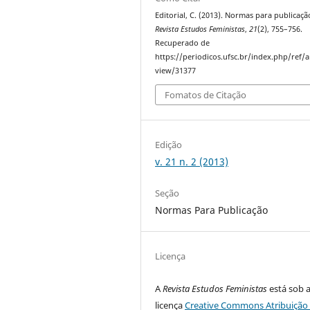
Editorial, C. (2013). Normas para publicaçã
Revista Estudos Feministas
,
21
(2), 755–756.
Recuperado de
https://periodicos.ufsc.br/index.php/ref/ar
view/31377
Fomatos de Citação
Edição
v. 21 n. 2 (2013)
Seção
Normas Para Publicação
Licença
A
Revista Estudos Feministas
está sob 
licença
Creative Commons Atribuição 