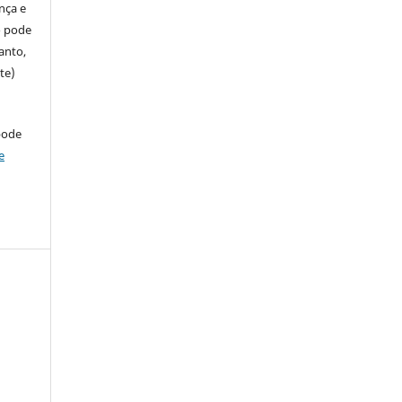
ença e
so pode
anto,
te)
pode
e