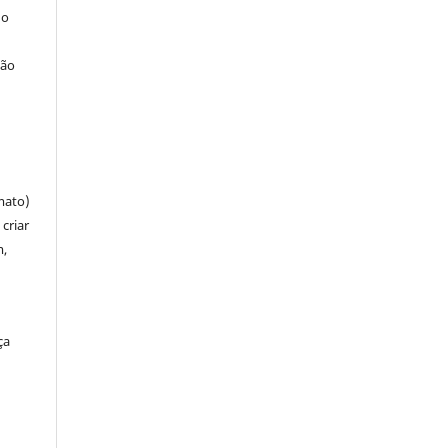
 o
ção
mato)
criar
m,
ça