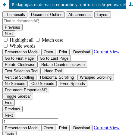
Pedagogías maternales: educación y control en la Argentina del siglo XX