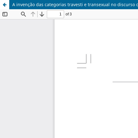
A invenção das categorias travesti e transexual no discurso c