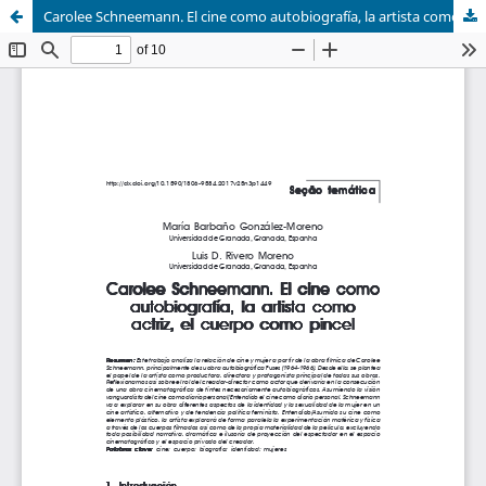
Carolee Schneemann. El cine como autobiografía, la artista como actriz, el cuerpo como pincel