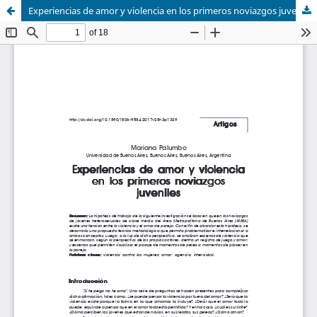
Experiencias de amor y violencia en los primeros noviazgos juveniles