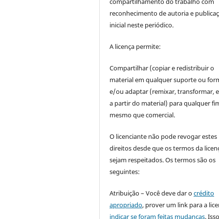
compartilhamento do trabalho com
reconhecimento de autoria e publica
inicial neste periódico.
A licença permite:
Compartilhar (copiar e redistribuir o
material em qualquer suporte ou for
e/ou adaptar (remixar, transformar, e 
a partir do material) para qualquer fi
mesmo que comercial.
O licenciante não pode revogar estes
direitos desde que os termos da licen
sejam respeitados. Os termos são os
seguintes:
Atribuição – Você deve dar o
crédito
apropriado
, prover um link para a lic
indicar se foram feitas mudanças
. Is