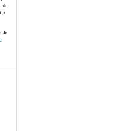
anto,
te)
pode
e