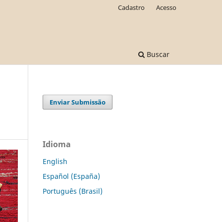
Cadastro
Acesso
Buscar
Enviar Submissão
Idioma
English
Español (España)
Português (Brasil)