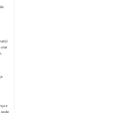
ção
mato)
criar
m,
ça
ença e
so pode