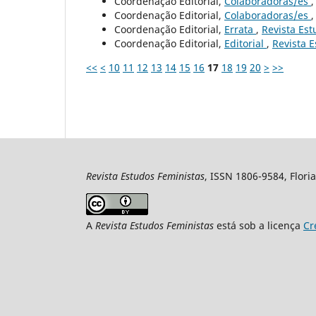
Coordenação Editorial,
Colaboradoras/es
Coordenação Editorial,
Colaboradoras/es
Coordenação Editorial,
Errata
,
Revista Est
Coordenação Editorial,
Editorial
,
Revista E
<<
<
10
11
12
13
14
15
16
17
18
19
20
>
>>
Revista Estudos Feministas
, ISSN 1806-9584, Floria
A
Revista Estudos Feministas
está sob a licença
Cr