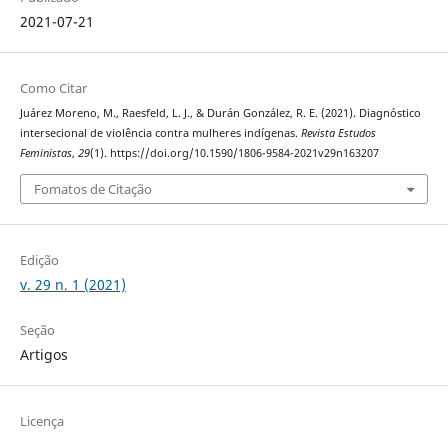
2021-07-21
Como Citar
Juárez Moreno, M., Raesfeld, L. J., & Durán González, R. E. (2021). Diagnóstico
intersecional de violência contra mulheres indígenas.
Revista Estudos
Feministas
,
29
(1). https://doi.org/10.1590/1806-9584-2021v29n163207
Fomatos de Citação
Edição
v. 29 n. 1 (2021)
Seção
Artigos
Licença