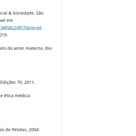
ocial & Sociedade, São
ível em
tTxMVbL5VP/?lang=pt
.
019.
ito do amor materno. Rio
Edições 70, 2011.
e ética médica:
os de Pelotas, 2004: