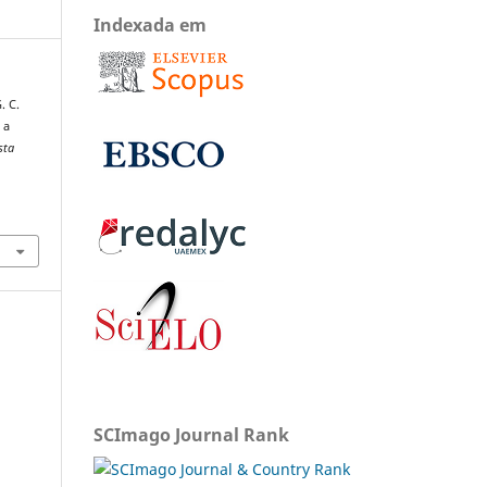
Indexada em
. C.
 a
sta
SCImago Journal Rank