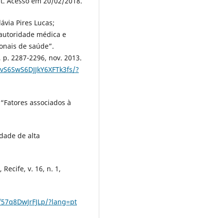
. Acesso em 20/02/2018.
ávia Pires Lucas;
, autoridade médica e
ionais de saúde”.
, p. 2287-2296, nov. 2013.
JvS6SwS6DJJkY6XFTk3fs/?
 “Fatores associados à
dade de alta
ecife, v. 16, n. 1,
3f57q8DwJrFJLp/?lang=pt