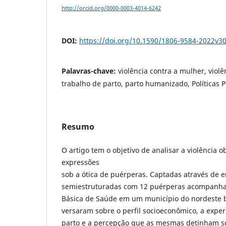
http://orcid.org/0000-0003-4014-6242
DOI:
https://doi.org/10.1590/1806-9584-2022v3
Palavras-chave:
violência contra a mulher, violê
trabalho de parto, parto humanizado, Políticas 
Resumo
O artigo tem o objetivo de analisar a violência o
expressões
sob a ótica de puérperas. Captadas através de e
semiestruturadas com 12 puérperas acompanh
Básica de Saúde em um município do nordeste br
versaram sobre o perfil socioeconômico, a exper
parto e a percepção que as mesmas detinham so