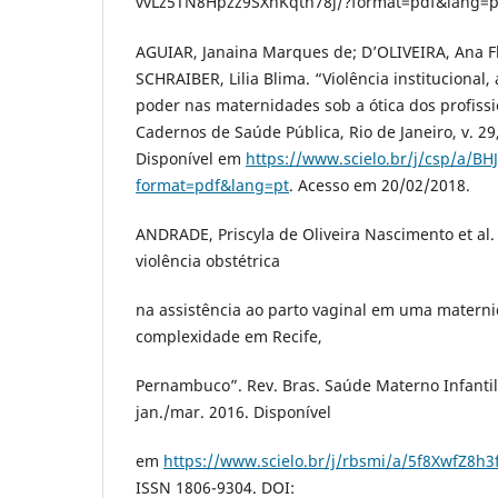
vvLz5TN8Hpzz9SXnKqth78j/?format=pdf&lang=pt
AGUIAR, Janaina Marques de; D’OLIVEIRA, Ana Fl
SCHRAIBER, Lilia Blima. “Violência institucional
poder nas maternidades sob a ótica dos profiss
Cadernos de Saúde Pública, Rio de Janeiro, v. 29
Disponível em
https://www.scielo.br/j/csp/a/BH
format=pdf&lang=pt
. Acesso em 20/02/2018.
ANDRADE, Priscyla de Oliveira Nascimento et al.
violência obstétrica
na assistência ao parto vaginal em uma materni
complexidade em Recife,
Pernambuco”. Rev. Bras. Saúde Materno Infantil, R
jan./mar. 2016. Disponível
em
https://www.scielo.br/j/rbsmi/a/5f8XwfZ8h
ISSN 1806-9304. DOI: