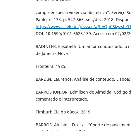
compreensões à violência obstétrica”. Serviço S
Paulo, n. 133, p. 547-565, set./dez. 2018. Dispon
https://www.scielo.br/j/sssoc/a/JfVQpC8kyzshY
DOI: 10.1590/0101-6628.159. Acesso em 02/02/2
BADINTER, Elisabeth. Um amor conquistado: o m
de Janeiro: Nova
Fronteira, 1985.
BARDIN, Laurence. Análise de conteúdo. Lisboa: 
BARROS JÚNIOR, Edmilson de Almeida. Código d
comentado e interpretado.
Timburi: Cia do eBook, 2019.
BARROS, Aluísio J. D. et al. “Coorte de nasciment