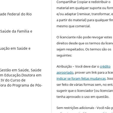
Compartilhar (copiar e redistribuir o
material em qualquer suporte ou for
e/ou adaptar (remixar, transformar, e 
ade Federal do Rio
a partir do material) para qualquer fi
mesmo que comercial.
/Saúde da Família e
O licenciante não pode revogar estes
direitos desde que os termos da licen
duação em Saúde e
sejam respeitados. Os termos são os
seguintes:
Atribuição – Você deve dar o
crédito
-Gestão em Saúde, Saúde
apropriado
, prover um link para a lic
 em Educação.Doutora em
indicar se foram feitas mudanças
. Is
 IV do Curso de
ser feito de várias formas sem, no ent
ora do Programa de Pós-
sugerir que o licenciador (ou licencian
tenha aprovado o uso em questão.
Sem restrições adicionais - Você não 