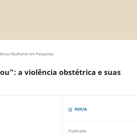
áticos Mulheres em Pesquisas
u”: a violência obstétrica e suas
PDF/A
Publicado