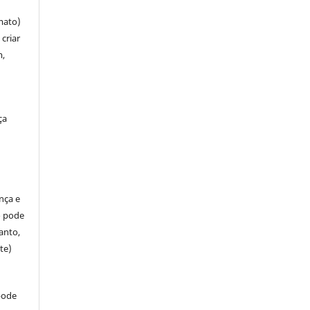
mato)
criar
m,
ça
ença e
so pode
anto,
te)
pode