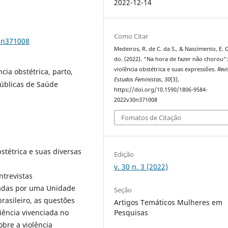
2022-12-14
Como Citar
0n371008
Medeiros, R. de C. da S., & Nascimento, E. G
do. (2022). “Na hora de fazer não chorou”:
violência obstétrica e suas expressões.
Revi
ncia obstétrica, parto,
Estudos Feministas
,
30
(3).
Públicas de Saúde
https://doi.org/10.1590/1806-9584-
2022v30n371008
Fomatos de Citação
bstétrica e suas diversas
Edição
v. 30 n. 3 (2022)
ntrevistas
adas por uma Unidade
Seção
asileiro, as questões
Artigos Temáticos Mulheres em
Pesquisas
iência vivenciada no
bre a violência