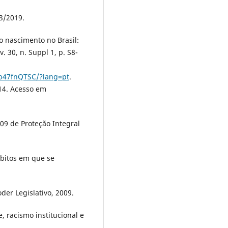
3/2019.
o nascimento no Brasil:
. 30, n. Suppl 1, p. S8-
hb47fnQTSC/?lang=pt
.
14. Acesso em
09 de Proteção Integral
mbitos em que se
oder Legislativo, 2009.
, racismo institucional e