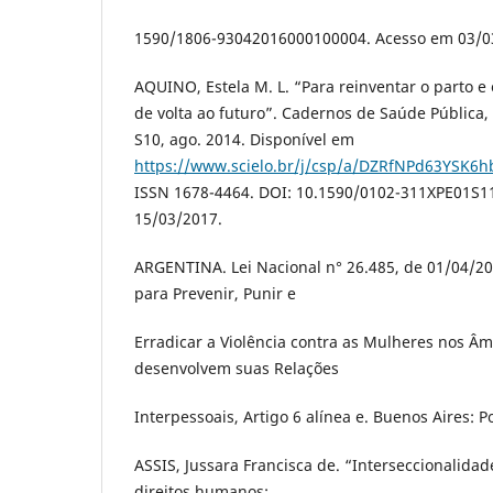
1590/1806-93042016000100004. Acesso em 03/0
AQUINO, Estela M. L. “Para reinventar o parto e 
de volta ao futuro”. Cadernos de Saúde Pública, v
S10, ago. 2014. Disponível em
https://www.scielo.br/j/csp/a/DZRfNPd63YSK6
ISSN 1678-4464. DOI: 10.1590/0102-311XPE01S1
15/03/2017.
ARGENTINA. Lei Nacional n° 26.485, de 01/04/20
para Prevenir, Punir e
Erradicar a Violência contra as Mulheres nos Â
desenvolvem suas Relações
Interpessoais, Artigo 6 alínea e. Buenos Aires: P
ASSIS, Jussara Francisca de. “Interseccionalidade
direitos humanos: