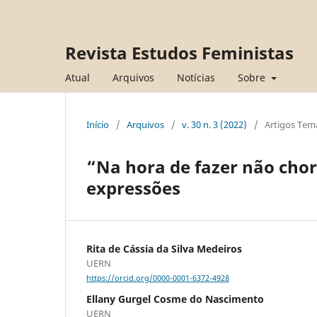
Revista Estudos Feministas
Atual
Arquivos
Notícias
Sobre
Início
/
Arquivos
/
v. 30 n. 3 (2022)
/
Artigos Tem
“Na hora de fazer não choro
expressões
Rita de Cássia da Silva Medeiros
UERN
https://orcid.org/0000-0001-6372-4928
Ellany Gurgel Cosme do Nascimento
UERN