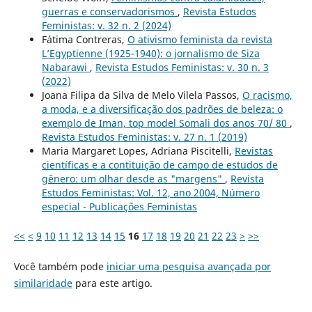
guerras e conservadorismos
,
Revista Estudos
Feministas: v. 32 n. 2 (2024)
Fátima Contreras,
O ativismo feminista da revista
L’Egyptienne (1925-1940): o jornalismo de Siza
Nabarawi
,
Revista Estudos Feministas: v. 30 n. 3
(2022)
Joana Filipa da Silva de Melo Vilela Passos,
O racismo,
a moda, e a diversificação dos padrões de beleza: o
exemplo de Iman, top model Somali dos anos 70/ 80
,
Revista Estudos Feministas: v. 27 n. 1 (2019)
Maria Margaret Lopes, Adriana Piscitelli,
Revistas
científicas e a contituição de campo de estudos de
gênero: um olhar desde as "margens"
,
Revista
Estudos Feministas: Vol. 12, ano 2004, Número
especial - Publicações Feministas
<<
<
9
10
11
12
13
14
15
16
17
18
19
20
21
22
23
>
>>
Você também pode
iniciar uma pesquisa avançada por
similaridade
para este artigo.