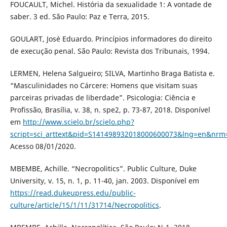
FOUCAULT, Michel. História da sexualidade 1: A vontade de
saber. 3 ed. São Paulo: Paz e Terra, 2015.
GOULART, José Eduardo. Princípios informadores do direito
de execução penal. São Paulo: Revista dos Tribunais, 1994.
LERMEN, Helena Salgueiro; SILVA, Martinho Braga Batista e.
“Masculinidades no Cárcere: Homens que visitam suas
parceiras privadas de liberdade”. Psicologia: Ciência e
Profissão, Brasília, v. 38, n. spe2, p. 73-87, 2018. Disponível
em
http://www.scielo.br/scielo.php?
script=sci_arttext&pid=S141498932018000600073&lng=en&nrm
Acesso 08/01/2020.
MBEMBE, Achille. “Necropolitics”. Public Culture, Duke
University, v. 15, n. 1, p. 11-40, jan. 2003. Disponível em
https://read.dukeupress.edu/public-
culture/article/15/1/11/31714/Necropolitics
.