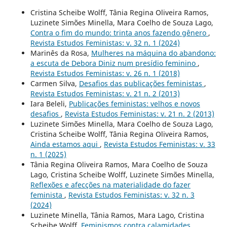
Cristina Scheibe Wolff, Tânia Regina Oliveira Ramos,
Luzinete Simões Minella, Mara Coelho de Souza Lago,
Contra o fim do mundo: trinta anos fazendo gênero
,
Revista Estudos Feministas: v. 32 n. 1 (2024)
Marinês da Rosa,
Mulheres na máquina do abandono:
a escuta de Debora Diniz num presídio feminino
,
Revista Estudos Feministas: v. 26 n. 1 (2018)
Carmen Silva,
Desafios das publicações feministas
,
Revista Estudos Feministas: v. 21 n. 2 (2013)
Iara Beleli,
Publicações feministas: velhos e novos
desafios
,
Revista Estudos Feministas: v. 21 n. 2 (2013)
Luzinete Simões Minella, Mara Coelho de Souza Lago,
Cristina Scheibe Wolff, Tânia Regina Oliveira Ramos,
Ainda estamos aqui
,
Revista Estudos Feministas: v. 33
n. 1 (2025)
Tânia Regina Oliveira Ramos, Mara Coelho de Souza
Lago, Cristina Scheibe Wolff, Luzinete Simões Minella,
Reflexões e afecções na materialidade do fazer
feminista
,
Revista Estudos Feministas: v. 32 n. 3
(2024)
Luzinete Minella, Tânia Ramos, Mara Lago, Cristina
Scheibe Wolff,
Feminismos contra calamidades,