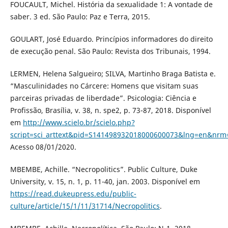
FOUCAULT, Michel. História da sexualidade 1: A vontade de
saber. 3 ed. São Paulo: Paz e Terra, 2015.
GOULART, José Eduardo. Princípios informadores do direito
de execução penal. São Paulo: Revista dos Tribunais, 1994.
LERMEN, Helena Salgueiro; SILVA, Martinho Braga Batista e.
“Masculinidades no Cárcere: Homens que visitam suas
parceiras privadas de liberdade”. Psicologia: Ciência e
Profissão, Brasília, v. 38, n. spe2, p. 73-87, 2018. Disponível
em
http://www.scielo.br/scielo.php?
script=sci_arttext&pid=S141498932018000600073&lng=en&nrm
Acesso 08/01/2020.
MBEMBE, Achille. “Necropolitics”. Public Culture, Duke
University, v. 15, n. 1, p. 11-40, jan. 2003. Disponível em
https://read.dukeupress.edu/public-
culture/article/15/1/11/31714/Necropolitics
.