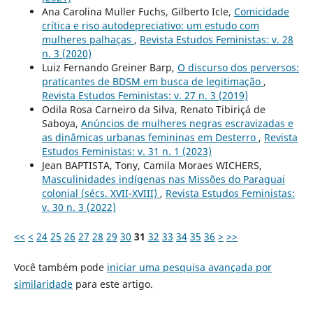
Ana Carolina Muller Fuchs, Gilberto Icle,
Comicidade
crítica e riso autodepreciativo: um estudo com
mulheres palhaças
,
Revista Estudos Feministas: v. 28
n. 3 (2020)
Luiz Fernando Greiner Barp,
O discurso dos perversos:
praticantes de BDSM em busca de legitimação
,
Revista Estudos Feministas: v. 27 n. 3 (2019)
Odila Rosa Carneiro da Silva, Renato Tibiriçá de
Saboya,
Anúncios de mulheres negras escravizadas e
as dinâmicas urbanas femininas em Desterro
,
Revista
Estudos Feministas: v. 31 n. 1 (2023)
Jean BAPTISTA, Tony, Camila Moraes WICHERS,
Masculinidades indígenas nas Missões do Paraguai
colonial (sécs. XVII-XVIII)
,
Revista Estudos Feministas:
v. 30 n. 3 (2022)
<<
<
24
25
26
27
28
29
30
31
32
33
34
35
36
>
>>
Você também pode
iniciar uma pesquisa avançada por
similaridade
para este artigo.