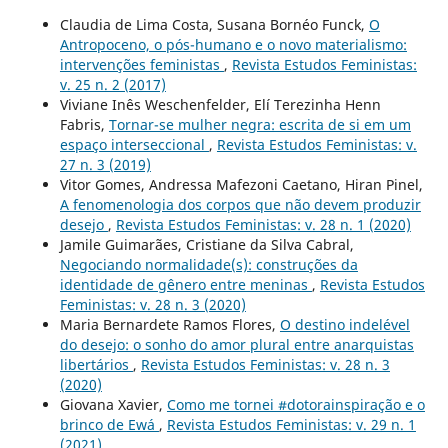
Claudia de Lima Costa, Susana Bornéo Funck,
O
Antropoceno, o pós-humano e o novo materialismo:
intervenções feministas
,
Revista Estudos Feministas:
v. 25 n. 2 (2017)
Viviane Inês Weschenfelder, Elí Terezinha Henn
Fabris,
Tornar-se mulher negra: escrita de si em um
espaço interseccional
,
Revista Estudos Feministas: v.
27 n. 3 (2019)
Vitor Gomes, Andressa Mafezoni Caetano, Hiran Pinel,
A fenomenologia dos corpos que não devem produzir
desejo
,
Revista Estudos Feministas: v. 28 n. 1 (2020)
Jamile Guimarães, Cristiane da Silva Cabral,
Negociando normalidade(s): construções da
identidade de gênero entre meninas
,
Revista Estudos
Feministas: v. 28 n. 3 (2020)
Maria Bernardete Ramos Flores,
O destino indelével
do desejo: o sonho do amor plural entre anarquistas
libertários
,
Revista Estudos Feministas: v. 28 n. 3
(2020)
Giovana Xavier,
Como me tornei #dotorainspiração e o
brinco de Ewá
,
Revista Estudos Feministas: v. 29 n. 1
(2021)