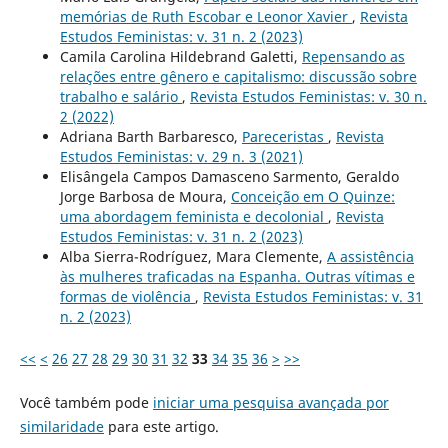
memórias de Ruth Escobar e Leonor Xavier
,
Revista
Estudos Feministas: v. 31 n. 2 (2023)
Camila Carolina Hildebrand Galetti,
Repensando as
relações entre gênero e capitalismo: discussão sobre
trabalho e salário
,
Revista Estudos Feministas: v. 30 n.
2 (2022)
Adriana Barth Barbaresco,
Pareceristas
,
Revista
Estudos Feministas: v. 29 n. 3 (2021)
Elisângela Campos Damasceno Sarmento, Geraldo
Jorge Barbosa de Moura,
Conceição em O Quinze:
uma abordagem feminista e decolonial
,
Revista
Estudos Feministas: v. 31 n. 2 (2023)
Alba Sierra-Rodríguez, Mara Clemente,
A assistência
às mulheres traficadas na Espanha. Outras vítimas e
formas de violência
,
Revista Estudos Feministas: v. 31
n. 2 (2023)
<<
<
26
27
28
29
30
31
32
33
34
35
36
>
>>
Você também pode
iniciar uma pesquisa avançada por
similaridade
para este artigo.