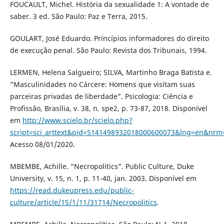
FOUCAULT, Michel. História da sexualidade 1: A vontade de
saber. 3 ed. São Paulo: Paz e Terra, 2015.
GOULART, José Eduardo. Princípios informadores do direito
de execução penal. São Paulo: Revista dos Tribunais, 1994.
LERMEN, Helena Salgueiro; SILVA, Martinho Braga Batista e.
“Masculinidades no Cárcere: Homens que visitam suas
parceiras privadas de liberdade”. Psicologia: Ciência e
Profissão, Brasília, v. 38, n. spe2, p. 73-87, 2018. Disponível
em
http://www.scielo.br/scielo.php?
script=sci_arttext&pid=S141498932018000600073&lng=en&nrm
Acesso 08/01/2020.
MBEMBE, Achille. “Necropolitics”. Public Culture, Duke
University, v. 15, n. 1, p. 11-40, jan. 2003. Disponível em
https://read.dukeupress.edu/public-
culture/article/15/1/11/31714/Necropolitics
.