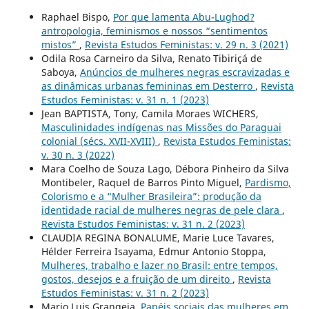
Raphael Bispo,
Por que lamenta Abu-Lughod?
antropologia, feminismos e nossos “sentimentos
mistos”
,
Revista Estudos Feministas: v. 29 n. 3 (2021)
Odila Rosa Carneiro da Silva, Renato Tibiriçá de
Saboya,
Anúncios de mulheres negras escravizadas e
as dinâmicas urbanas femininas em Desterro
,
Revista
Estudos Feministas: v. 31 n. 1 (2023)
Jean BAPTISTA, Tony, Camila Moraes WICHERS,
Masculinidades indígenas nas Missões do Paraguai
colonial (sécs. XVII-XVIII)
,
Revista Estudos Feministas:
v. 30 n. 3 (2022)
Mara Coelho de Souza Lago, Débora Pinheiro da Silva
Montibeler, Raquel de Barros Pinto Miguel,
Pardismo,
Colorismo e a “Mulher Brasileira”: produção da
identidade racial de mulheres negras de pele clara
,
Revista Estudos Feministas: v. 31 n. 2 (2023)
CLAUDIA REGINA BONALUME, Marie Luce Tavares,
Hélder Ferreira Isayama, Edmur Antonio Stoppa,
Mulheres, trabalho e lazer no Brasil: entre tempos,
gostos, desejos e a fruição de um direito
,
Revista
Estudos Feministas: v. 31 n. 2 (2023)
Mario Luis Grangeia,
Papéis sociais das mulheres em