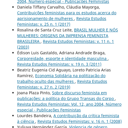
2004, Número especial - Publicações Feministas
Daniela Tiffany Carvalho, Cláudia Mayorga,
Contribuições feministas para os estudos acerca do
aprisionamento de mulheres
,
Revista Estudos
Feministas: v. 25 n. 1 (2017)
Rosalina de Santa Cruz Leite,
BRASIL MULHER E NÓS
MULHERES: ORIGENS DA IMPRENSA FEMINISTA
BRASILEIRA
,
Revista Estudos Feministas: v. 11 n. 1
(2003)
Édison Luis Gastaldo, Adriana Andrade Braga,
Corporeidade, esporte e identidade masculina
,
Revista Estudos Feministas: v. 19 n. 3 (2011)
Beatriz Eugenia Cid Aguayo, Loreto Patricia Arias
Ramírez,
Economia Solidária na politização do
trabalho oculto das mulheres
,
Revista Estudos
Feministas: v. 27 n. 2 (2019)
Joana Plaza Pinto,
Sobre discurso feminista em
publicações: a política do Grupo Transas do Corpo
,
Revista Estudos Feministas: Vol. 12, ano 2004, Número
especial - Publicações Feministas
Lourdes Bandeira,
A contribuição da crítica feminista
à ciência
,
Revista Estudos Feministas: v. 16 n. 1 (2008)
Yuliuva Hernández García,
Violencia de género,