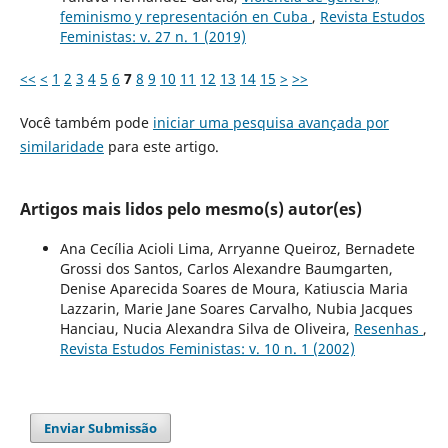
feminismo y representación en Cuba
,
Revista Estudos
Feministas: v. 27 n. 1 (2019)
<<
<
1
2
3
4
5
6
7
8
9
10
11
12
13
14
15
>
>>
Você também pode
iniciar uma pesquisa avançada por
similaridade
para este artigo.
Artigos mais lidos pelo mesmo(s) autor(es)
Ana Cecília Acioli Lima, Arryanne Queiroz, Bernadete
Grossi dos Santos, Carlos Alexandre Baumgarten,
Denise Aparecida Soares de Moura, Katiuscia Maria
Lazzarin, Marie Jane Soares Carvalho, Nubia Jacques
Hanciau, Nucia Alexandra Silva de Oliveira,
Resenhas
,
Revista Estudos Feministas: v. 10 n. 1 (2002)
Enviar Submissão