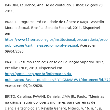
BARDIN, Laurence. Análise de conteúdo. Lisboa: Edições 70,
2011.
BRASIL. Programa Pró-Equidade de Gênero e Raça - Assédio
Moral e Sexual. Brasília: Senado Federal, 2011. Disponível
em
https://www12.senado.leg.br/institucional/procuradoria/proc-
publicacoes/cartilha-assedio-moral-e-sexual
. Acesso em
09/04/2020.
BRASIL. Resumo Técnico: Censo da Educação Superior 2017.
Brasília: INEP, 2019. Disponível em
http://portal.inep.gov.br/informacao-da-
publicacao/-/asset_publisher/6JYIsGMAMkW1/document/id/67
Acesso em 09/04/2020.
BRITO, Carolina; PAVANI, Daniela; LIMA JR., Paulo. “Meninas
na ciência: atraindo jovens mulheres para carreiras de
ciência e tecnologia”. Revista Gênero, Niterói, v. 16, n. 1, p.