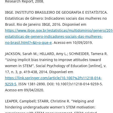
Research Report, 2008.
IBGE. INSTITUTO BRASILEIRO DE GEOGRAFIA E ESTATÍSTICA.
Estatísticas de Gênero: Indicadores sociais das mulheres no
Brasil. Rio de Janeiro: IBGE, 2016. Disponível em
https://www.ibge.gov.br/estatisticas/multidominio/genero/201
estatisticas-de-genero-indicadores-sociais-das-mulheres-
no-brasil.html?=&t=o-que-e
. Acesso em 10/09/2019.
JACKSON, Sarah M.; HILLARD, Amy L.; SCHNEIDER, Tamera R.
“Using implicit bias training to improve attitudes toward
women in STEM”. Social Psychology of Education [online], v.
17, n. 3, p. 419-438, 2014. Disponível em
https://link.springer.com/article/10.1007%2Fs11218-014-
9259-5
. ISSN 1381-2890. DOI: 10.1007/s11218-014-9259-5.
Acesso em 09/04/2020.
LEAPER, Campbell; STARR, Christine R. “Helping and
hindering undergraduate women’s STEM motivation: