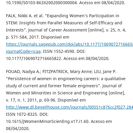
10.1590/S0103-863X2002000300004. Acesso em 08/04/2020.
FALK, Nikki A. et al. “Expanding Women’s Participation in
STEM: Insights from Parallel Measures of Self-Efficacy and
Interests”. Journal of Career Assessment [online], v. 25, n. 4,
p. 571-584, 2017. Disponível em
https://journals.sagepub.com/doi/abs/10.1177/1069072716665
journalCode=jcaa
. ISSN 1552-4590. DOI:
10.1177/1069072716665822. Acesso em 08/04/2020.
FOUAD, Nadya A.; FITZPATRICK, Mary Anne; LIU, Jane P.
“Persistence of women in engineering careers: a qualitative
study of current and former female engineers”. Journal of
Women and Minorities in Science and Engineering [online],
v. 17, n. 1, 2011, p. 69-96. Disponível em
http://www.dl.begellhouse.com/journals/00551c876cc2f027,2
ISSN 1072-8325. DOI:
10.1615/JWomenMinorScienEng.v17.i1.60. Acesso em
08/04/2020.