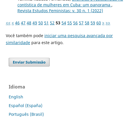
contística de mulheres em Cuba: um panorama
,
Revista Estudos Feministas: v. 30 n. 1 (2022)
<<
<
46
47
48
49
50
51
52
53
54
55
56
57
58
59
60
>
>>
Você também pode
iniciar uma pesquisa avançada por
similaridade
para este artigo.
Enviar Submissão
Idioma
English
Español (España)
Português (Brasil)