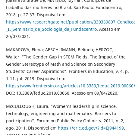
Juliana Andrade de; MATSUO, Myrian. Condições de
trabalho das mulheres no Brasil. São Paulo: Fundacentro,
2018. p. 27-37. Disponível em
https://www.researchgate.net/publication/330369807_Condico
_II_Seminario_de_Sociologia_da_Fundacentro
. Acesso em
20/07/2021.
MAKAROVA, Elena; AESCHLIMANN, Belinda; HERZOG,
Walter. “The Gender Gap in STEM Fields: The Impact of the
Gender Stereotype of Math and Science on Secondary
Students’ Career Aspirations”. Frontiers in Education, v. 4. p.
1-11, jul. 2019. Disponível em
https://www.frontiersin.org/articles/10.3389/feduc.2019.00060/
DOI: 10.3389/feduc.2019.00060. Acesso em 09/04/2020.
McCULLOUGH, Laura. “Women’s leadership in science,
technology, engineering and mathematics: Barriers to
participation”. Forum on Public Policy Online, v. 2011, n. 2,
ago. 2011. Disponível em
https://eric.ed.gov/?id=EJ944199
.