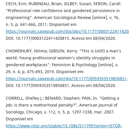
CECH, Erin; RUBINEAU, Brian; SILBEY, Susan; SERON, Caroll.
“Professional role confidence and gendered persistence in
engineering”. American Sociological Review [online], v. 76,
n. 5, p. 641-666, 2011. Disponível em
https://journals.sagepub.com/doi/abs/10.1177/0003122411420
DOI: 10.1177/0003122411420815. Acesso em 08/04/2020.
CHOWDHURY, Nilima; GIBSON, Kerry. “This is (still) a man’s
world: Young professional women’s identity struggles in
gendered workplaces”. Feminism & Psychology [online], v.
29, n. 4, p. 475-493, 2019. Disponível em
https://journals.sagepub.com/doi/10.1177/0959353519850851
.
DOI: 10.1177/0959353519850851. Acesso em 08/04/2020.
CORRELL, Shelley J.; BENARD, Stephen; PAIK, In. “Getting a
job: is there a motherhood penalty?”. American Journal of
Sociology, Chicago, v. 112, n. 5, p. 1297-1338, mar. 2007.
Disponível em
https://www.jstor.org/stable/10.1086/511799?origin=JSTOR-