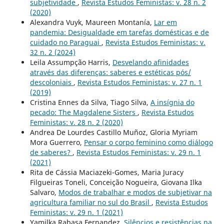
subjetividade
,
Revista Estudos Feministas: v. 28 n. 2
(2020)
Alexandra Vuyk, Maureen Montanía,
Lar em
pandemia: Desigualdade em tarefas domésticas e de
cuidado no Paraguai
,
Revista Estudos Feministas: v.
32 n. 2 (2024)
Leila Assumpção Harris,
Desvelando afinidades
através das diferenças: saberes e estéticas pós/
descoloniais
,
Revista Estudos Feministas: v. 27 n. 1
(2019)
Cristina Ennes da Silva, Tiago Silva,
A insígnia do
pecado: The Magdalene Sisters
,
Revista Estudos
Feministas: v. 28 n. 2 (2020)
Andrea De Lourdes Castillo Muñoz, Gloria Myriam
Mora Guerrero,
Pensar o corpo feminino como diálogo
de saberes?
,
Revista Estudos Feministas: v. 29 n. 1
(2021)
Rita de Cássia Maciazeki-Gomes, Maria Juracy
Filgueiras Toneli, Conceição Nogueira, Giovana Ilka
Salvaro,
Modos de trabalhar e modos de subjetivar na
agricultura familiar no sul do Brasil
,
Revista Estudos
Feministas: v. 29 n. 1 (2021)
Yamilka Rabasa Fernandez,
Silêncios e resistências na