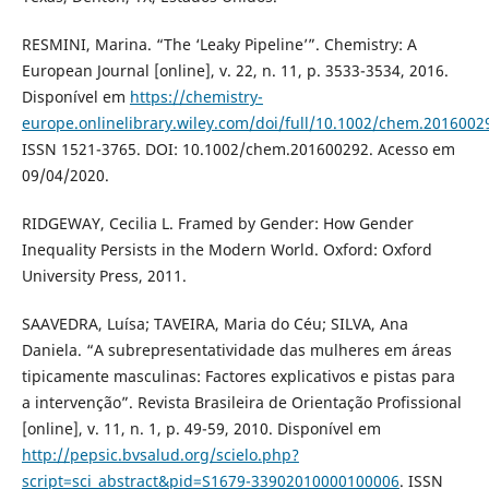
RESMINI, Marina. “The ‘Leaky Pipeline’”. Chemistry: A
European Journal [online], v. 22, n. 11, p. 3533-3534, 2016.
Disponível em
https://chemistry-
europe.onlinelibrary.wiley.com/doi/full/10.1002/chem.2016002
ISSN 1521-3765. DOI: 10.1002/chem.201600292. Acesso em
09/04/2020.
RIDGEWAY, Cecilia L. Framed by Gender: How Gender
Inequality Persists in the Modern World. Oxford: Oxford
University Press, 2011.
SAAVEDRA, Luísa; TAVEIRA, Maria do Céu; SILVA, Ana
Daniela. “A subrepresentatividade das mulheres em áreas
tipicamente masculinas: Factores explicativos e pistas para
a intervenção”. Revista Brasileira de Orientação Profissional
[online], v. 11, n. 1, p. 49-59, 2010. Disponível em
http://pepsic.bvsalud.org/scielo.php?
script=sci_abstract&pid=S1679-33902010000100006
. ISSN