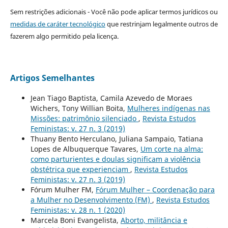
Sem restrições adicionais - Você não pode aplicar termos jurídicos ou
medidas de caráter tecnológico
que restrinjam legalmente outros de
fazerem algo permitido pela licença.
Artigos Semelhantes
Jean Tiago Baptista, Camila Azevedo de Moraes
Wichers, Tony Willian Boita,
Mulheres indígenas nas
Missões: patrimônio silenciado
,
Revista Estudos
Feministas: v. 27 n. 3 (2019)
Thuany Bento Herculano, Juliana Sampaio, Tatiana
Lopes de Albuquerque Tavares,
Um corte na alma:
como parturientes e doulas significam a violência
obstétrica que experienciam
,
Revista Estudos
Feministas: v. 27 n. 3 (2019)
Fórum Mulher FM,
Fórum Mulher – Coordenação para
a Mulher no Desenvolvimento (FM)
,
Revista Estudos
Feministas: v. 28 n. 1 (2020)
Marcela Boni Evangelista,
Aborto, militância e