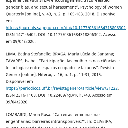
experiences with STEM encouragement, STEM-related
gender bias, and sexual harassment”. Psychology of Women
Quarterly [online], v. 43, n. 2, p. 165-183, 2018. Disponível
em
https://journals.sagepub.com/doi/10.1177/0361684318806302
.
ISSN 1471-6402. DOI: 10.1177/0361684318806302. Acesso
em 09/04/2020.
LIMA, Betina Stefanello; BRAGA, Maria Lúcia de Santana;
TAVARES, Isabel. “Participação das mulheres nas ciências e
tecnologias: entre espaços ocupados e lacunas”. Revista
Gênero [online], Niterói, v. 16, n. 1, p. 11-31, 2015.
Disponível em
https://periodicos.uff.br/revistagenero/article/view/31222
.
ISSN 2316-1108. DOI: 10.22409/rg.v16i1.743. Acesso em
09/04/2020.
LOMBARDI, Maria Rosa. “Carreiras femininas nas
engenharias: barreiras intransponíveis?”. In: OLIVEIRA,