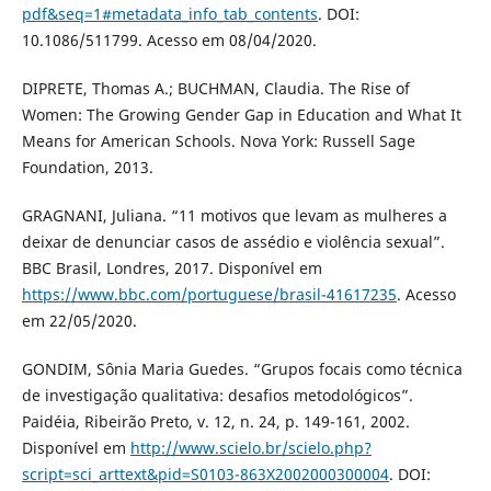
pdf&seq=1#metadata_info_tab_contents
. DOI:
10.1086/511799. Acesso em 08/04/2020.
DIPRETE, Thomas A.; BUCHMAN, Claudia. The Rise of
Women: The Growing Gender Gap in Education and What It
Means for American Schools. Nova York: Russell Sage
Foundation, 2013.
GRAGNANI, Juliana. “11 motivos que levam as mulheres a
deixar de denunciar casos de assédio e violência sexual”.
BBC Brasil, Londres, 2017. Disponível em
https://www.bbc.com/portuguese/brasil-41617235
. Acesso
em 22/05/2020.
GONDIM, Sônia Maria Guedes. “Grupos focais como técnica
de investigação qualitativa: desafios metodológicos”.
Paidéia, Ribeirão Preto, v. 12, n. 24, p. 149-161, 2002.
Disponível em
http://www.scielo.br/scielo.php?
script=sci_arttext&pid=S0103-863X2002000300004
. DOI: