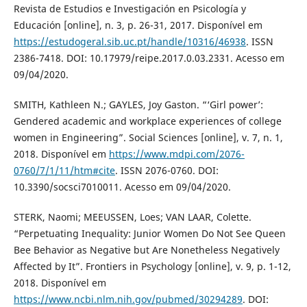
Revista de Estudios e Investigación en Psicología y
Educación [online], n. 3, p. 26-31, 2017. Disponível em
https://estudogeral.sib.uc.pt/handle/10316/46938
. ISSN
2386-7418. DOI: 10.17979/reipe.2017.0.03.2331. Acesso em
09/04/2020.
SMITH, Kathleen N.; GAYLES, Joy Gaston. “‘Girl power’:
Gendered academic and workplace experiences of college
women in Engineering”. Social Sciences [online], v. 7, n. 1,
2018. Disponível em
https://www.mdpi.com/2076-
0760/7/1/11/htm#cite
. ISSN 2076-0760. DOI:
10.3390/socsci7010011. Acesso em 09/04/2020.
STERK, Naomi; MEEUSSEN, Loes; VAN LAAR, Colette.
“Perpetuating Inequality: Junior Women Do Not See Queen
Bee Behavior as Negative but Are Nonetheless Negatively
Affected by It”. Frontiers in Psychology [online], v. 9, p. 1-12,
2018. Disponível em
https://www.ncbi.nlm.nih.gov/pubmed/30294289
. DOI: