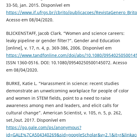
33-50, jan. 2015. Disponível em
https://www.if.ufrgs.br/cbrito/publicacoes/RevistaGenero_Brit
Acesso em 08/04/2020.
BLICKENSTAFF, Jacob Clark. “Women and science careers:
leaky pipeline or gender filter?”. Gender and Education
[online], v. 17, n. 4, p. 369-386, 2006. Disponível em
https://www.tandfonline.com/doi/abs/10.1080/0954025050014
ISSN 1360-0516. DOI: 10.1080/09540250500145072. Acesso
em 08/04/2020.
BURKE, Katie L. “Harassment in science: recent studies
demonstrate an unwelcoming workplace for people of color
and women in STEM fields, point to a need to raise
awareness among men and leaders, and elicit calls for
cultural change”. American Scientist, v. 105, n. 5, p. 262,
set./out. 2017. Disponível em
https://go.gale.com/ps/anonymous?
id=GALE%7CA504340269&sid=googleScholar&v=2.1&it=r&link