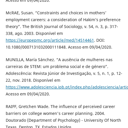
Acesso em 09/04/2020.
McRAE, Susan. “Constraints and choices in mothers’
employment careers: a consideration of Hakim’s preference
theory”. The British Journal of Sociology, v. 54, n. 3, p. 317-
338, ago. 2003. Disponível em
https://europepmc.org/article/med/14514461
. DOI:
10.1080/0007131032000111848. Acesso em 09/04/2020.
MUNILLA, María Sánchez. “A ausência de mulheres nas
carreiras de STEM: um problema social e de género”.
Adolescência: Revista Júnior de Investigação, v. 5, n. 1, p. 12-
22, nov. 2018. Disponível em
https://www.adolesciencia.ipb.pt/index.php/adolesciencia/arti
Acesso em 09/04/2020.
RAIFF, Gretchen Wade. The influence of perceived career
barriers on college women's career planning. 2004.
Doutorado (Department of Psychology) - University Of North
Texas, Denton, TX, Estados Unidos.