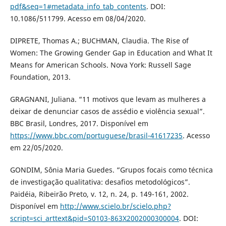
pdf&seq=1#metadata_info_tab_contents
. DOI:
10.1086/511799. Acesso em 08/04/2020.
DIPRETE, Thomas A.; BUCHMAN, Claudia. The Rise of
Women: The Growing Gender Gap in Education and What It
Means for American Schools. Nova York: Russell Sage
Foundation, 2013.
GRAGNANI, Juliana. “11 motivos que levam as mulheres a
deixar de denunciar casos de assédio e violência sexual”.
BBC Brasil, Londres, 2017. Disponível em
https://www.bbc.com/portuguese/brasil-41617235
. Acesso
em 22/05/2020.
GONDIM, Sônia Maria Guedes. “Grupos focais como técnica
de investigação qualitativa: desafios metodológicos”.
Paidéia, Ribeirão Preto, v. 12, n. 24, p. 149-161, 2002.
Disponível em
http://www.scielo.br/scielo.php?
script=sci_arttext&pid=S0103-863X2002000300004
. DOI: