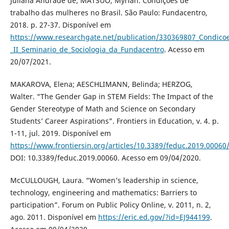
Juliana Andrade de; MATSUO, Myrian. Condições de
trabalho das mulheres no Brasil. São Paulo: Fundacentro,
2018. p. 27-37. Disponível em
https://www.researchgate.net/publication/330369807_Condico
_II_Seminario_de_Sociologia_da_Fundacentro
. Acesso em
20/07/2021.
MAKAROVA, Elena; AESCHLIMANN, Belinda; HERZOG,
Walter. “The Gender Gap in STEM Fields: The Impact of the
Gender Stereotype of Math and Science on Secondary
Students’ Career Aspirations”. Frontiers in Education, v. 4. p.
1-11, jul. 2019. Disponível em
https://www.frontiersin.org/articles/10.3389/feduc.2019.00060/
DOI: 10.3389/feduc.2019.00060. Acesso em 09/04/2020.
McCULLOUGH, Laura. “Women’s leadership in science,
technology, engineering and mathematics: Barriers to
participation”. Forum on Public Policy Online, v. 2011, n. 2,
ago. 2011. Disponível em
https://eric.ed.gov/?id=EJ944199
.