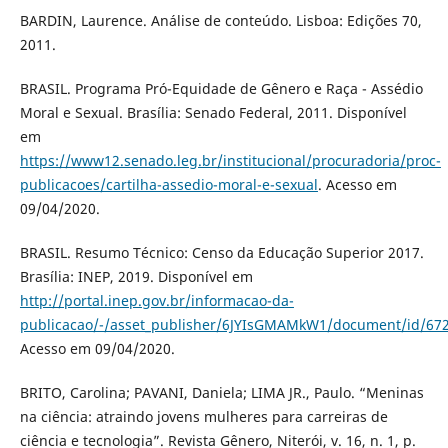
BARDIN, Laurence. Análise de conteúdo. Lisboa: Edições 70,
2011.
BRASIL. Programa Pró-Equidade de Gênero e Raça - Assédio
Moral e Sexual. Brasília: Senado Federal, 2011. Disponível
em
https://www12.senado.leg.br/institucional/procuradoria/proc-
publicacoes/cartilha-assedio-moral-e-sexual
. Acesso em
09/04/2020.
BRASIL. Resumo Técnico: Censo da Educação Superior 2017.
Brasília: INEP, 2019. Disponível em
http://portal.inep.gov.br/informacao-da-
publicacao/-/asset_publisher/6JYIsGMAMkW1/document/id/67
Acesso em 09/04/2020.
BRITO, Carolina; PAVANI, Daniela; LIMA JR., Paulo. “Meninas
na ciência: atraindo jovens mulheres para carreiras de
ciência e tecnologia”. Revista Gênero, Niterói, v. 16, n. 1, p.