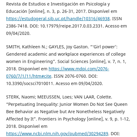
Revista de Estudios e Investigación en Psicología y
Educación [online], n. 3, p. 26-31, 2017. Disponível em
https://estudogeral.sib.uc.pt/handle/10316/46938
. ISSN
2386-7418. DOI: 10.17979/reipe.2017.0.03.2331. Acesso em
09/04/2020.
SMITH, Kathleen N.; GAYLES, Joy Gaston. “‘Girl power’:
Gendered academic and workplace experiences of college
women in Engineering”. Social Sciences [online], v. 7, n. 1,
2018. Disponível em
https://www.mdpi.com/2076-
0760/7/1/11/htm#cite
. ISSN 2076-0760. DOI:
10.3390/socsci7010011. Acesso em 09/04/2020.
STERK, Naomi; MEEUSSEN, Loes; VAN LAAR, Colette.
“Perpetuating Inequality: Junior Women Do Not See Queen
Bee Behavior as Negative but Are Nonetheless Negatively
Affected by It”. Frontiers in Psychology [online], v. 9, p. 1-12,
2018. Disponível em
https://www.ncbi.nlm.nih.gov/pubmed/30294289
. DOI: