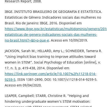
Research Report, 2008.
IBGE. INSTITUTO BRASILEIRO DE GEOGRAFIA E ESTATÍSTICA.
Estatísticas de Gênero: Indicadores sociais das mulheres no
Brasil. Rio de Janeiro: IBGE, 2016. Disponível em
https://www.ibge.gov.br/estatisticas/multidominio/genero/201
estatisticas-de-genero-indicadores-sociais-das-mulheres-
no-brasil.html?=&t=o-que-e
. Acesso em 10/09/2019.
JACKSON, Sarah M.; HILLARD, Amy L.; SCHNEIDER, Tamera R.
“Using implicit bias training to improve attitudes toward
women in STEM”. Social Psychology of Education [online], v.
17, n. 3, p. 419-438, 2014. Disponível em
https://link.springer.com/article/10.1007%2Fs11218-014-
9259-5
. ISSN 1381-2890. DOI: 10.1007/s11218-014-9259-5.
Acesso em 09/04/2020.
LEAPER, Campbell; STARR, Christine R. “Helping and
hindering undergraduate women’s STEM motivation: