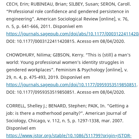
CECH, Erin; RUBINEAU, Brian; SILBEY, Susan; SERON, Caroll.
“Professional role confidence and gendered persistence in
engineering”. American Sociological Review [online], v. 76,
n. 5, p. 641-666, 2011. Disponível em
https://journals.sagepub.com/doi/abs/10.1177/0003122411420
DOI: 10.1177/0003122411420815. Acesso em 08/04/2020.
CHOWDHURY, Nilima; GIBSON, Kerry. “This is (still) a man’s
world: Young professional women’s identity struggles in
gendered workplaces”. Feminism & Psychology [online], v.
29, n. 4, p. 475-493, 2019. Disponível em
https://journals.sagepub.com/doi/10.1177/0959353519850851
.
DOI: 10.1177/0959353519850851. Acesso em 08/04/2020.
CORRELL, Shelley J.; BENARD, Stephen; PAIK, In. “Getting a
job: is there a motherhood penalty?”. American Journal of
Sociology, Chicago, v. 112, n. 5, p. 1297-1338, mar. 2007.
Disponível em
https://www.jstor.org/stable/10.1086/511799?origin=JSTOR-