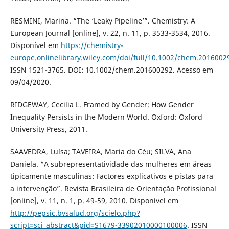
RESMINI, Marina. “The ‘Leaky Pipeline’”. Chemistry: A
European Journal [online], v. 22, n. 11, p. 3533-3534, 2016.
Disponível em
https://chemistry-
europe.onlinelibrary.wiley.com/doi/full/10.1002/chem.2016002
ISSN 1521-3765. DOI: 10.1002/chem.201600292. Acesso em
09/04/2020.
RIDGEWAY, Cecilia L. Framed by Gender: How Gender
Inequality Persists in the Modern World. Oxford: Oxford
University Press, 2011.
SAAVEDRA, Luísa; TAVEIRA, Maria do Céu; SILVA, Ana
Daniela. “A subrepresentatividade das mulheres em áreas
tipicamente masculinas: Factores explicativos e pistas para
a intervenção”. Revista Brasileira de Orientação Profissional
[online], v. 11, n. 1, p. 49-59, 2010. Disponível em
http://pepsic.bvsalud.org/scielo.php?
script=sci_abstract&pid=S1679-33902010000100006
. ISSN