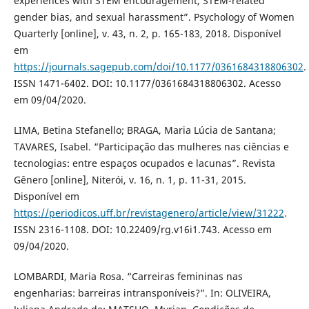
experiences with STEM encouragement, STEM-related
gender bias, and sexual harassment”. Psychology of Women
Quarterly [online], v. 43, n. 2, p. 165-183, 2018. Disponível
em
https://journals.sagepub.com/doi/10.1177/0361684318806302
.
ISSN 1471-6402. DOI: 10.1177/0361684318806302. Acesso
em 09/04/2020.
LIMA, Betina Stefanello; BRAGA, Maria Lúcia de Santana;
TAVARES, Isabel. “Participação das mulheres nas ciências e
tecnologias: entre espaços ocupados e lacunas”. Revista
Gênero [online], Niterói, v. 16, n. 1, p. 11-31, 2015.
Disponível em
https://periodicos.uff.br/revistagenero/article/view/31222
.
ISSN 2316-1108. DOI: 10.22409/rg.v16i1.743. Acesso em
09/04/2020.
LOMBARDI, Maria Rosa. “Carreiras femininas nas
engenharias: barreiras intransponíveis?”. In: OLIVEIRA,