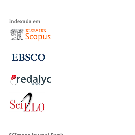
Indexada em
SCImago Journal Rank