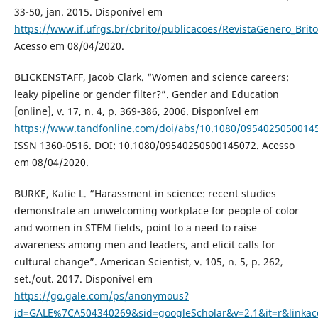
33-50, jan. 2015. Disponível em
https://www.if.ufrgs.br/cbrito/publicacoes/RevistaGenero_Brit
Acesso em 08/04/2020.
BLICKENSTAFF, Jacob Clark. “Women and science careers:
leaky pipeline or gender filter?”. Gender and Education
[online], v. 17, n. 4, p. 369-386, 2006. Disponível em
https://www.tandfonline.com/doi/abs/10.1080/0954025050014
ISSN 1360-0516. DOI: 10.1080/09540250500145072. Acesso
em 08/04/2020.
BURKE, Katie L. “Harassment in science: recent studies
demonstrate an unwelcoming workplace for people of color
and women in STEM fields, point to a need to raise
awareness among men and leaders, and elicit calls for
cultural change”. American Scientist, v. 105, n. 5, p. 262,
set./out. 2017. Disponível em
https://go.gale.com/ps/anonymous?
id=GALE%7CA504340269&sid=googleScholar&v=2.1&it=r&link