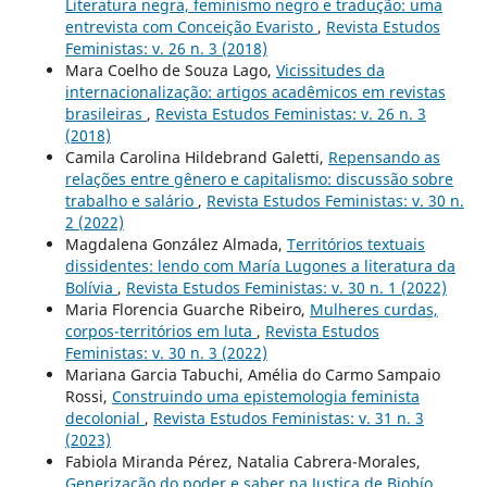
Literatura negra, feminismo negro e tradução: uma
entrevista com Conceição Evaristo
,
Revista Estudos
Feministas: v. 26 n. 3 (2018)
Mara Coelho de Souza Lago,
Vicissitudes da
internacionalização: artigos acadêmicos em revistas
brasileiras
,
Revista Estudos Feministas: v. 26 n. 3
(2018)
Camila Carolina Hildebrand Galetti,
Repensando as
relações entre gênero e capitalismo: discussão sobre
trabalho e salário
,
Revista Estudos Feministas: v. 30 n.
2 (2022)
Magdalena González Almada,
Territórios textuais
dissidentes: lendo com María Lugones a literatura da
Bolívia
,
Revista Estudos Feministas: v. 30 n. 1 (2022)
Maria Florencia Guarche Ribeiro,
Mulheres curdas,
corpos-territórios em luta
,
Revista Estudos
Feministas: v. 30 n. 3 (2022)
Mariana Garcia Tabuchi, Amélia do Carmo Sampaio
Rossi,
Construindo uma epistemologia feminista
decolonial
,
Revista Estudos Feministas: v. 31 n. 3
(2023)
Fabiola Miranda Pérez, Natalia Cabrera-Morales,
Generização do poder e saber na Justiça de Biobío,