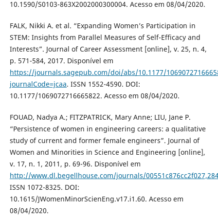
10.1590/S0103-863X2002000300004. Acesso em 08/04/2020.
FALK, Nikki A. et al. “Expanding Women’s Participation in
STEM: Insights from Parallel Measures of Self-Efficacy and
Interests”. Journal of Career Assessment [online], v. 25, n. 4,
p. 571-584, 2017. Disponível em
https://journals.sagepub.com/doi/abs/10.1177/1069072716665
journalCode=jcaa
. ISSN 1552-4590. DOI:
10.1177/1069072716665822. Acesso em 08/04/2020.
FOUAD, Nadya A.; FITZPATRICK, Mary Anne; LIU, Jane P.
“Persistence of women in engineering careers: a qualitative
study of current and former female engineers”. Journal of
Women and Minorities in Science and Engineering [online],
v. 17, n. 1, 2011, p. 69-96. Disponível em
http://www.dl.begellhouse.com/journals/00551c876cc2f027,2
ISSN 1072-8325. DOI:
10.1615/JWomenMinorScienEng.v17.i1.60. Acesso em
08/04/2020.