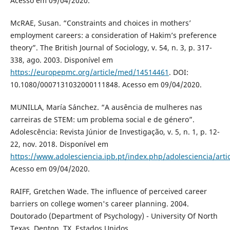
Acesso em 09/04/2020.
McRAE, Susan. “Constraints and choices in mothers’
employment careers: a consideration of Hakim’s preference
theory”. The British Journal of Sociology, v. 54, n. 3, p. 317-
338, ago. 2003. Disponível em
https://europepmc.org/article/med/14514461
. DOI:
10.1080/0007131032000111848. Acesso em 09/04/2020.
MUNILLA, María Sánchez. “A ausência de mulheres nas
carreiras de STEM: um problema social e de género”.
Adolescência: Revista Júnior de Investigação, v. 5, n. 1, p. 12-
22, nov. 2018. Disponível em
https://www.adolesciencia.ipb.pt/index.php/adolesciencia/arti
Acesso em 09/04/2020.
RAIFF, Gretchen Wade. The influence of perceived career
barriers on college women's career planning. 2004.
Doutorado (Department of Psychology) - University Of North
Texas, Denton, TX, Estados Unidos.