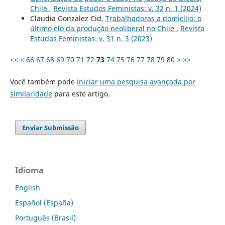
Chile
,
Revista Estudos Feministas: v. 32 n. 1 (2024)
Claudia Gonzalez Cid,
Trabalhadoras a domicílio: o
último elo da produção neoliberal no Chile
,
Revista
Estudos Feministas: v. 31 n. 3 (2023)
<<
<
66
67
68
69
70
71
72
73
74
75
76
77
78
79
80
>
>>
Você também pode
iniciar uma pesquisa avançada por
similaridade
para este artigo.
Enviar Submissão
Idioma
English
Español (España)
Português (Brasil)