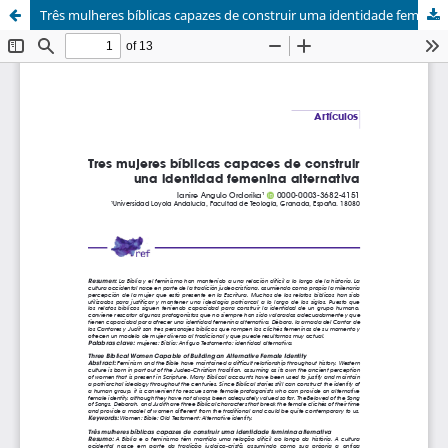
Três mulheres bíblicas capazes de construir uma identidade feminina alternativa