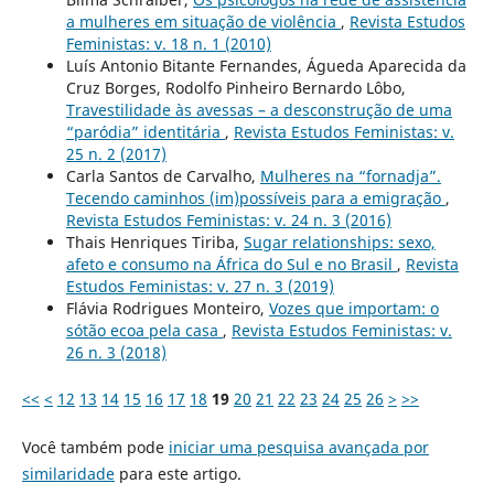
a mulheres em situação de violência
,
Revista Estudos
Feministas: v. 18 n. 1 (2010)
Luís Antonio Bitante Fernandes, Águeda Aparecida da
Cruz Borges, Rodolfo Pinheiro Bernardo Lôbo,
Travestilidade às avessas – a desconstrução de uma
“paródia” identitária
,
Revista Estudos Feministas: v.
25 n. 2 (2017)
Carla Santos de Carvalho,
Mulheres na “fornadja”.
Tecendo caminhos (im)possíveis para a emigração
,
Revista Estudos Feministas: v. 24 n. 3 (2016)
Thais Henriques Tiriba,
Sugar relationships: sexo,
afeto e consumo na África do Sul e no Brasil
,
Revista
Estudos Feministas: v. 27 n. 3 (2019)
Flávia Rodrigues Monteiro,
Vozes que importam: o
sótão ecoa pela casa
,
Revista Estudos Feministas: v.
26 n. 3 (2018)
<<
<
12
13
14
15
16
17
18
19
20
21
22
23
24
25
26
>
>>
Você também pode
iniciar uma pesquisa avançada por
similaridade
para este artigo.