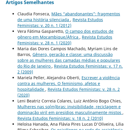
Artigos Semelhantes
Claudia Fonseca,
Mães “abandonantes”: fragmentos
de uma história silenciada
,
Revista Estudos
Feministas: v. 20 n. 1 (2012)
Vera Fátima Gasparetto,
O campo dos estudos de
gênero em Moçambique/África
,
Revista Estudos
Feministas: v. 28 n. 1 (2020)
Maria das Dores Campos Machado, Myriam Lins de
Barros,
Gênero, geração e classe: uma discussão
sobre as mulheres das camadas médias e populares
do Rio de Janeiro
,
Revista Estudos Feministas: v. 17 n.
2 (2009)
Mariela Peller, Alejandra Oberti,
Escrever a violência
contra as mulheres. O feminismo, afetos e
hospitalidade
,
Revista Estudos Feministas: v. 28 n. 2
(2020)
Leni Beatriz Correia Colares, Luiz Antônio Bogo Chies,
Mulheres nas so(m)bras: invisibilidade, reciclagem e
dominação viril em presídios masculinamente mistos
,
Revista Estudos Feministas: v. 18 n. 2 (2010)
Heloisa Hanada, Ana Flávia Pires Lucas D'Oliveira, Lilia
Blima Schraiber,
Os psicólogos na rede de assistência