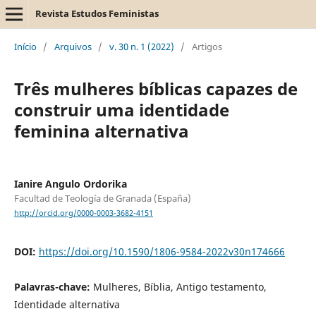
Revista Estudos Feministas
Início
/
Arquivos
/
v. 30 n. 1 (2022)
/
Artigos
Três mulheres bíblicas capazes de
construir uma identidade
feminina alternativa
Ianire Angulo Ordorika
Facultad de Teología de Granada (España)
http://orcid.org/0000-0003-3682-4151
DOI:
https://doi.org/10.1590/1806-9584-2022v30n174666
Palavras-chave:
Mulheres, Bíblia, Antigo testamento,
Identidade alternativa