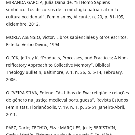
MIRANDA GARCÍA, Julia Danaide. “El Homo Sapiens
simbólico: Los discursos de la mitología patriarcal en la
cultura occidental”. Feminismos, Alicante, n. 20, p. 81-105,
diciembre, 2012.
MORLA ASENSIO, Víctor. Libros sapienciales y otros escritos.
Estella: Verbo Divino, 1994.
OLICK, Jeffrey K. “Products, Processes, and Practices: A Non-
reificatory Approach to Collective Memory”. Biblical
Theology Bulletin, Baltimore, v. 1, n. 36, p. 5-14, February,
2006.
OLIVEIRA SILVA, Edlene. “As filhas de Eva: religião e relações
de gênero na justiça medieval portuguesa”. Revista Estudos
Feministas, Florianópolis, v. 19, n. 1, p. 35-51, Janeiro-Abril,
2011.
PÁEZ, Darío; TECHIO, Elza; MARQUES, José; BERISTAIN,
Carlos Martín. “Memoria colectiva y social”. In: VVAA.