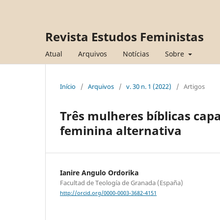
Revista Estudos Feministas
Atual
Arquivos
Notícias
Sobre
Início
/
Arquivos
/
v. 30 n. 1 (2022)
/
Artigos
Três mulheres bíblicas cap
feminina alternativa
Ianire Angulo Ordorika
Facultad de Teología de Granada (España)
http://orcid.org/0000-0003-3682-4151