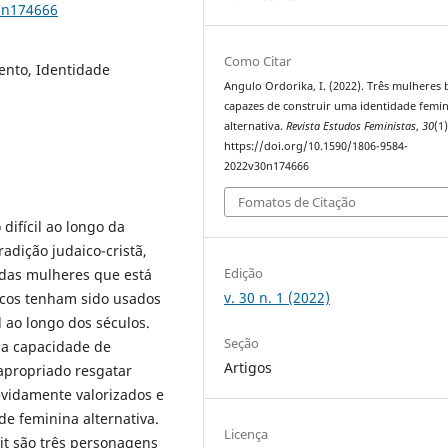
0n174666
Como Citar
ento, Identidade
Angulo Ordorika, I. (2022). Três mulheres b
capazes de construir uma identidade femi
alternativa.
Revista Estudos Feministas
,
30
(1)
https://doi.org/10.1590/1806-9584-
2022v30n174666
Fomatos de Citação
difícil ao longo da
radição judaico-cristã,
Edição
das mulheres que está
v. 30 n. 1 (2022)
licos tenham sido usados
l ao longo dos séculos.
Seção
r a capacidade de
Artigos
apropriado resgatar
vidamente valorizados e
e feminina alternativa.
Licença
it são três personagens