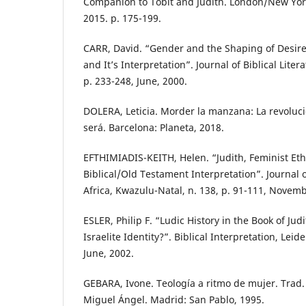
Companion to Tobit and Judith. London/New Yor
2015. p. 175-199.
CARR, David. “Gender and the Shaping of Desire
and It’s Interpretation”. Journal of Biblical Litera
p. 233-248, June, 2000.
DOLERA, Leticia. Morder la manzana: La revoluci
será. Barcelona: Planeta, 2018.
EFTHIMIADIS-KEITH, Helen. “Judith, Feminist Eth
Biblical/Old Testament Interpretation”. Journal 
Africa, Kwazulu-Natal, n. 138, p. 91-111, Novemb
ESLER, Philip F. “Ludic History in the Book of Jud
Israelite Identity?”. Biblical Interpretation, Leide
June, 2002.
GEBARA, Ivone. Teología a ritmo de mujer. Tra
Miguel Ángel. Madrid: San Pablo, 1995.