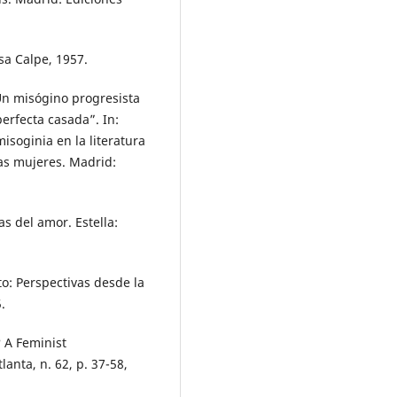
sa Calpe, 1957.
Un misógino progresista
perfecta casada”. In:
soginia en la literatura
las mujeres. Madrid:
s del amor. Estella:
: Perspectivas desde la
.
 A Feminist
lanta, n. 62, p. 37-58,