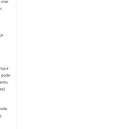
criar
m,
ça
ença e
so pode
anto,
te)
pode
e