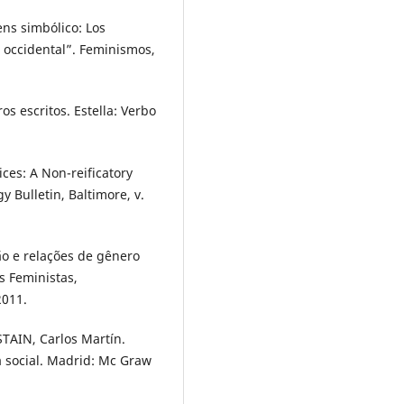
ns simbólico: Los
a occidental”. Feminismos,
os escritos. Estella: Verbo
ices: A Non-reificatory
y Bulletin, Baltimore, v.
ião e relações de gênero
s Feministas,
2011.
STAIN, Carlos Martín.
ía social. Madrid: Mc Graw