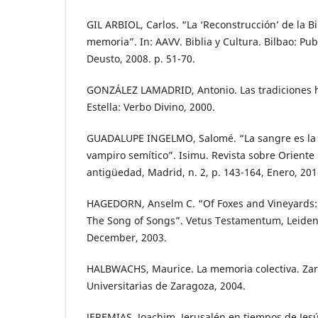
GIL ARBIOL, Carlos. “La ‘Reconstrucción’ de la Bib
memoria”. In: AAVV. Biblia y Cultura. Bilbao: Pu
Deusto, 2008. p. 51-70.
GONZÁLEZ LAMADRID, Antonio. Las tradiciones hi
Estella: Verbo Divino, 2000.
GUADALUPE INGELMO, Salomé. “La sangre es la v
vampiro semítico”. Isimu. Revista sobre Oriente 
antigüedad, Madrid, n. 2, p. 143-164, Enero, 201
HAGEDORN, Anselm C. “Of Foxes and Vineyards: 
The Song of Songs”. Vetus Testamentum, Leiden, v
December, 2003.
HALBWACHS, Maurice. La memoria colectiva. Zar
Universitarias de Zaragoza, 2004.
JEREMIAS, Joachim. Jerusalén en tiempos de Jesú