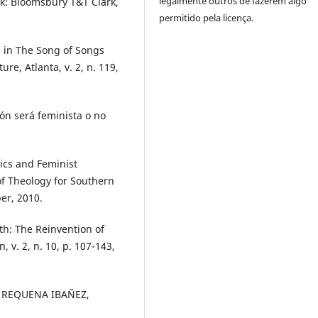
legalmente outros de fazerem algo
k: Bloomsbury T&T Clark,
permitido pela licença.
 in The Song of Songs
ture, Atlanta, v. 2, n. 119,
ón será feminista o no
ics and Feminist
of Theology for Southern
er, 2010.
ith: The Reinvention of
n, v. 2, n. 10, p. 107-143,
d. REQUENA IBAÑEZ,