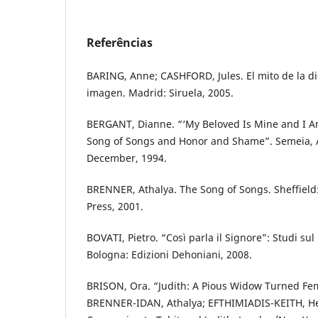
Referências
BARING, Anne; CASHFORD, Jules. El mito de la di
imagen. Madrid: Siruela, 2005.
BERGANT, Dianne. “‘My Beloved Is Mine and I Am
Song of Songs and Honor and Shame”. Semeia, At
December, 1994.
BRENNER, Athalya. The Song of Songs. Sheffield
Press, 2001.
BOVATI, Pietro. “Così parla il Signore”: Studi sul
Bologna: Edizioni Dehoniani, 2008.
BRISON, Ora. “Judith: A Pious Widow Turned Fem
BRENNER-IDAN, Athalya; EFTHIMIADIS-KEITH, Hel