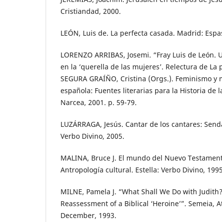
Cristiandad, 2000.
LEÓN, Luis de. La perfecta casada. Madrid: Espa
LORENZO ARRIBAS, Josemi. “Fray Luis de León. 
en la ‘querella de las mujeres’. Relectura de La 
SEGURA GRAÍÑO, Cristina (Orgs.). Feminismo y mi
española: Fuentes literarias para la Historia de 
Narcea, 2001. p. 59-79.
LUZÁRRAGA, Jesús. Cantar de los cantares: Senda
Verbo Divino, 2005.
MALINA, Bruce J. El mundo del Nuevo Testamento
Antropología cultural. Estella: Verbo Divino, 1995
MILNE, Pamela J. “What Shall We Do with Judith?
Reassessment of a Biblical ‘Heroine’”. Semeia, At
December, 1993.