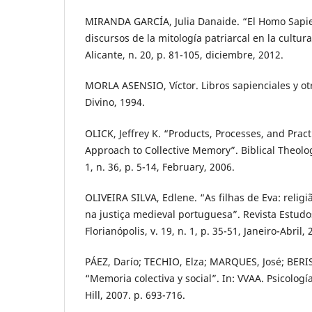
MIRANDA GARCÍA, Julia Danaide. “El Homo Sapie
discursos de la mitología patriarcal en la cultur
Alicante, n. 20, p. 81-105, diciembre, 2012.
MORLA ASENSIO, Víctor. Libros sapienciales y otr
Divino, 1994.
OLICK, Jeffrey K. “Products, Processes, and Pract
Approach to Collective Memory”. Biblical Theolog
1, n. 36, p. 5-14, February, 2006.
OLIVEIRA SILVA, Edlene. “As filhas de Eva: relig
na justiça medieval portuguesa”. Revista Estudo
Florianópolis, v. 19, n. 1, p. 35-51, Janeiro-Abril, 
PÁEZ, Darío; TECHIO, Elza; MARQUES, José; BERI
“Memoria colectiva y social”. In: VVAA. Psicolog
Hill, 2007. p. 693-716.