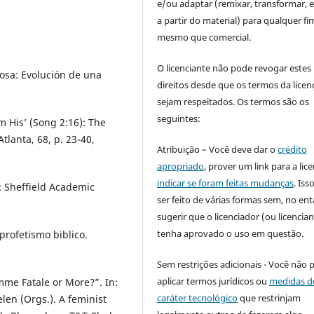
e/ou adaptar (remixar, transformar, e 
a partir do material) para qualquer fi
mesmo que comercial.
O licenciante não pode revogar estes
osa: Evolución de una
direitos desde que os termos da licen
sejam respeitados. Os termos são os
seguintes:
 His’ (Song 2:16): The
lanta, 68, p. 23-40,
Atribuição – Você deve dar o
crédito
apropriado
, prover um link para a lic
indicar se foram feitas mudanças
. Is
: Sheffield Academic
ser feito de várias formas sem, no ent
sugerir que o licenciador (ou licencian
tenha aprovado o uso em questão.
 profetismo biblico.
Sem restrições adicionais - Você não 
aplicar termos jurídicos ou
medidas d
me Fatale or More?”. In:
caráter tecnológico
que restrinjam
en (Orgs.). A feminist