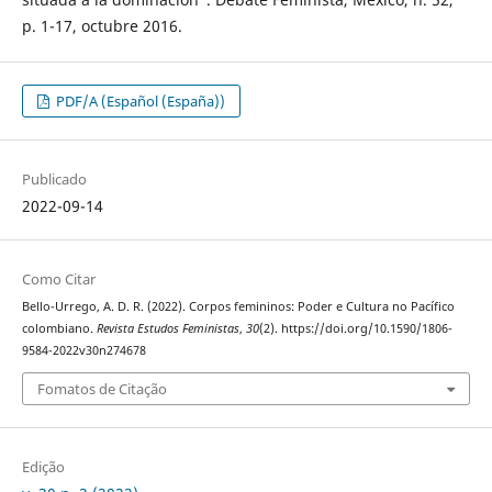
p. 1-17, octubre 2016.
PDF/A (Español (España))
Publicado
2022-09-14
Como Citar
Bello-Urrego, A. D. R. (2022). Corpos femininos: Poder e Cultura no Pacífico
colombiano.
Revista Estudos Feministas
,
30
(2). https://doi.org/10.1590/1806-
9584-2022v30n274678
Fomatos de Citação
Edição