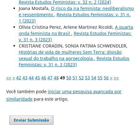
Revista Estudos Feministas: v. 32 n. 2 (2024)
Joana Mostafa,
O risco da ira feminista: neoliberalismo
e ressentimento
,
Revista Estudos Feministas: v. 31 n.
1 (2023)
Olívia Cristina Perez, Arlene Martinez Ricoldi,
A quarta
onda feminista no Brasil
,
Revista Estudos Feministas:
v. 31 n. 3 (2023)
CRISTIANE CORADIN, SONIA FATIMA SCHWENDLER,
Histórias de vida de mulheres Sem Terra: divisão
sexual do trabalho na agroecologia
,
Revista Estudos
Feministas: v. 31 n. 2 (2023)
<<
<
42
43
44
45
46
47
48
49
50
51
52
53
54
55
56
>
>>
Você também pode
iniciar uma pesquisa avançada por
similaridade
para este artigo.
Enviar Submissão