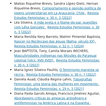
Matías Riquelme-Brevis, Sandra López-Dietz, Hernan
Riquelme-Brevis,
Comportamento e opinião política de
jovens universitárias em La Araucanía, Chile
,
Revista
Estudos Feministas: v. 30 n. 3 (2022)
Léa Silveira,
A mãe preta e o Nome-do-pai: questões
com Lélia Gonzalez
,
Revista Estudos Feministas: v. 30
n. 3 (2022)
Maria Renilda Nery Barreto, Walmir Pimentel Baptista,
Nascer no Recôncavo das águas (Bahia, século XX)
,
Revista Estudos Feministas: v. 32 n. 1 (2024)
Jean BAPTISTA, Tony, Camila Moraes WICHERS,
Masculinidades indígenas nas Missões do Paraguai
colonial (sécs. XVII-XVIII)
,
Revista Estudos Feministas:
v. 30 n. 3 (2022)
Maria Ignez Silveira Paulilo,
O feminismo marxista se
recria
,
Revista Estudos Feministas: v. 30 n. 1 (2022)
Daniela Auad, Cláudia Regina Lahni,
Topografias
Feministas: uma teoria das mulheres em movimento
,
Revista Estudos Feministas: v. 29 n. 3 (2021)
Diana Paola Garcés Amaya, Francisco Jiménez Aguilar,
Abordagens críticas às ameaças antigênero e
antifeministas na América Latina e na Espanha
,