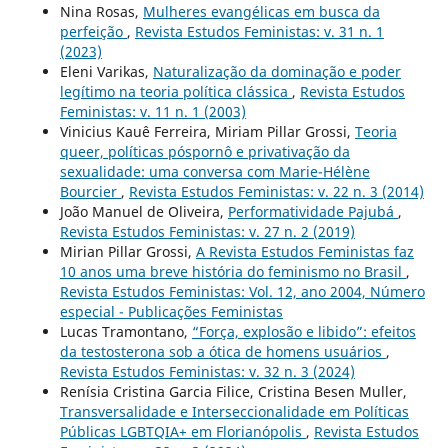
Nina Rosas,
Mulheres evangélicas em busca da
perfeição
,
Revista Estudos Feministas: v. 31 n. 1
(2023)
Eleni Varikas,
Naturalização da dominação e poder
legítimo na teoria política clássica
,
Revista Estudos
Feministas: v. 11 n. 1 (2003)
Vinicius Kauê Ferreira, Miriam Pillar Grossi,
Teoria
queer, políticas póspornô e privativação da
sexualidade: uma conversa com Marie-Hélène
Bourcier
,
Revista Estudos Feministas: v. 22 n. 3 (2014)
João Manuel de Oliveira,
Performatividade Pajubá
,
Revista Estudos Feministas: v. 27 n. 2 (2019)
Mirian Pillar Grossi,
A Revista Estudos Feministas faz
10 anos uma breve história do feminismo no Brasil
,
Revista Estudos Feministas: Vol. 12, ano 2004, Número
especial - Publicações Feministas
Lucas Tramontano,
“Força, explosão e libido”: efeitos
da testosterona sob a ótica de homens usuários
,
Revista Estudos Feministas: v. 32 n. 3 (2024)
Renísia Cristina Garcia Filice, Cristina Besen Muller,
Transversalidade e Interseccionalidade em Políticas
Públicas LGBTQIA+ em Florianópolis
,
Revista Estudos