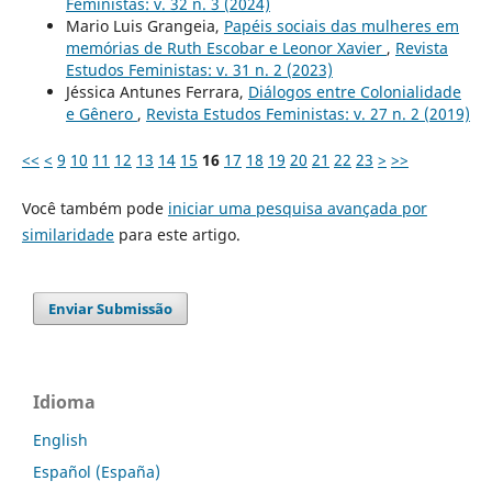
Feministas: v. 32 n. 3 (2024)
Mario Luis Grangeia,
Papéis sociais das mulheres em
memórias de Ruth Escobar e Leonor Xavier
,
Revista
Estudos Feministas: v. 31 n. 2 (2023)
Jéssica Antunes Ferrara,
Diálogos entre Colonialidade
e Gênero
,
Revista Estudos Feministas: v. 27 n. 2 (2019)
<<
<
9
10
11
12
13
14
15
16
17
18
19
20
21
22
23
>
>>
Você também pode
iniciar uma pesquisa avançada por
similaridade
para este artigo.
Enviar Submissão
Idioma
English
Español (España)