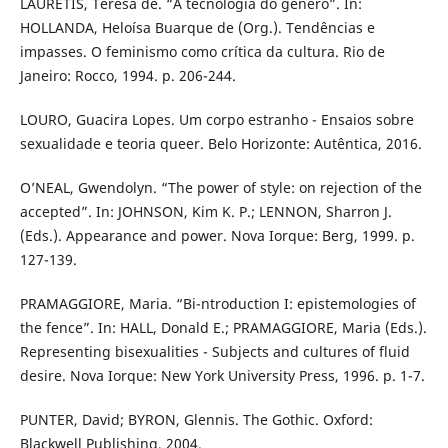
LAURETIS, Teresa de. “A tecnologia do gênero”. In:
HOLLANDA, Heloísa Buarque de (Org.). Tendências e
impasses. O feminismo como crítica da cultura. Rio de
Janeiro: Rocco, 1994. p. 206-244.
LOURO, Guacira Lopes. Um corpo estranho - Ensaios sobre
sexualidade e teoria queer. Belo Horizonte: Autêntica, 2016.
O’NEAL, Gwendolyn. “The power of style: on rejection of the
accepted”. In: JOHNSON, Kim K. P.; LENNON, Sharron J.
(Eds.). Appearance and power. Nova Iorque: Berg, 1999. p.
127-139.
PRAMAGGIORE, Maria. “Bi-ntroduction I: epistemologies of
the fence”. In: HALL, Donald E.; PRAMAGGIORE, Maria (Eds.).
Representing bisexualities - Subjects and cultures of fluid
desire. Nova Iorque: New York University Press, 1996. p. 1-7.
PUNTER, David; BYRON, Glennis. The Gothic. Oxford:
Blackwell Publishing, 2004.