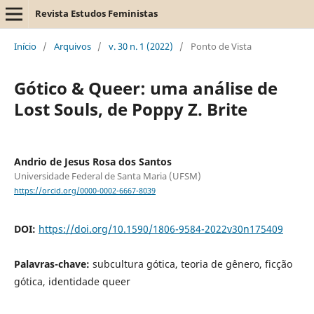
Revista Estudos Feministas
Início
/
Arquivos
/
v. 30 n. 1 (2022)
/
Ponto de Vista
Gótico & Queer: uma análise de
Lost Souls, de Poppy Z. Brite
Andrio de Jesus Rosa dos Santos
Universidade Federal de Santa Maria (UFSM)
https://orcid.org/0000-0002-6667-8039
DOI:
https://doi.org/10.1590/1806-9584-2022v30n175409
Palavras-chave:
subcultura gótica, teoria de gênero, ficção
gótica, identidade queer