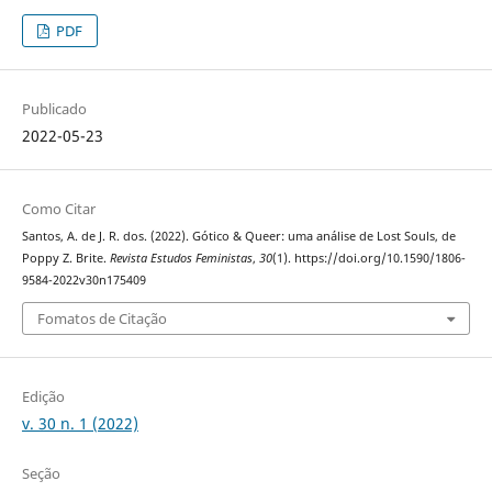
PDF
Publicado
2022-05-23
Como Citar
Santos, A. de J. R. dos. (2022). Gótico & Queer: uma análise de Lost Souls, de
Poppy Z. Brite.
Revista Estudos Feministas
,
30
(1). https://doi.org/10.1590/1806-
9584-2022v30n175409
Fomatos de Citação
Edição
v. 30 n. 1 (2022)
Seção