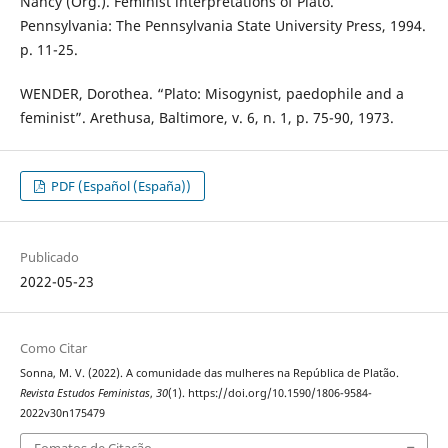
Nancy (Org.). Feminist interpretations of Plato.
Pennsylvania: The Pennsylvania State University Press, 1994.
p. 11-25.
WENDER, Dorothea. “Plato: Misogynist, paedophile and a
feminist”. Arethusa, Baltimore, v. 6, n. 1, p. 75-90, 1973.
PDF (Español (España))
Publicado
2022-05-23
Como Citar
Sonna, M. V. (2022). A comunidade das mulheres na República de Platão.
Revista Estudos Feministas
,
30
(1). https://doi.org/10.1590/1806-9584-
2022v30n175479