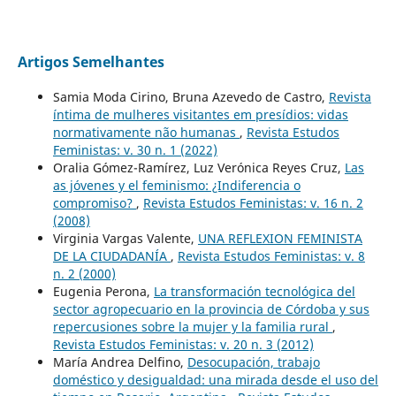
Artigos Semelhantes
Samia Moda Cirino, Bruna Azevedo de Castro,
Revista
íntima de mulheres visitantes em presídios: vidas
normativamente não humanas
,
Revista Estudos
Feministas: v. 30 n. 1 (2022)
Oralia Gómez-Ramírez, Luz Verónica Reyes Cruz,
Las
as jóvenes y el feminismo: ¿Indiferencia o
compromiso?
,
Revista Estudos Feministas: v. 16 n. 2
(2008)
Virginia Vargas Valente,
UNA REFLEXION FEMINISTA
DE LA CIUDADANÍA
,
Revista Estudos Feministas: v. 8
n. 2 (2000)
Eugenia Perona,
La transformación tecnológica del
sector agropecuario en la provincia de Córdoba y sus
repercusiones sobre la mujer y la familia rural
,
Revista Estudos Feministas: v. 20 n. 3 (2012)
María Andrea Delfino,
Desocupación, trabajo
doméstico y desigualdad: una mirada desde el uso del