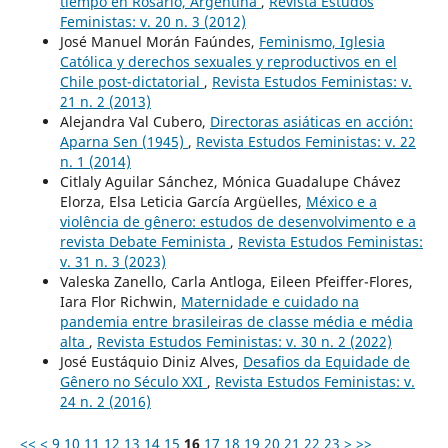
tiempo en Rosario, Argentina
,
Revista Estudos
Feministas: v. 20 n. 3 (2012)
José Manuel Morán Faúndes,
Feminismo, Iglesia
Católica y derechos sexuales y reproductivos en el
Chile post-dictatorial
,
Revista Estudos Feministas: v.
21 n. 2 (2013)
Alejandra Val Cubero,
Directoras asiáticas en acción:
Aparna Sen (1945)
,
Revista Estudos Feministas: v. 22
n. 1 (2014)
Citlaly Aguilar Sánchez, Mónica Guadalupe Chávez
Elorza, Elsa Leticia García Argüelles,
México e a
violência de gênero: estudos de desenvolvimento e a
revista Debate Feminista
,
Revista Estudos Feministas:
v. 31 n. 3 (2023)
Valeska Zanello, Carla Antloga, Eileen Pfeiffer-Flores,
Iara Flor Richwin,
Maternidade e cuidado na
pandemia entre brasileiras de classe média e média
alta
,
Revista Estudos Feministas: v. 30 n. 2 (2022)
José Eustáquio Diniz Alves,
Desafios da Equidade de
Gênero no Século XXI
,
Revista Estudos Feministas: v.
24 n. 2 (2016)
<<
<
9
10
11
12
13
14
15
16
17
18
19
20
21
22
23
>
>>