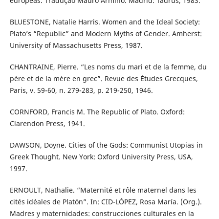
europeas. Tradução Mauro Armiño. Madrid: Taurus, 1983.
BLUESTONE, Natalie Harris. Women and the Ideal Society:
Plato’s “Republic” and Modern Myths of Gender. Amherst:
University of Massachusetts Press, 1987.
CHANTRAINE, Pierre. “Les noms du mari et de la femme, du
père et de la mère en grec”. Revue des Études Grecques,
Paris, v. 59-60, n. 279-283, p. 219-250, 1946.
CORNFORD, Francis M. The Republic of Plato. Oxford:
Clarendon Press, 1941.
DAWSON, Doyne. Cities of the Gods: Communist Utopias in
Greek Thought. New York: Oxford University Press, USA,
1997.
ERNOULT, Nathalie. “Maternité et rôle maternel dans les
cités idéales de Platón”. In: CID-LÓPEZ, Rosa María. (Org.).
Madres y maternidades: construcciones culturales en la