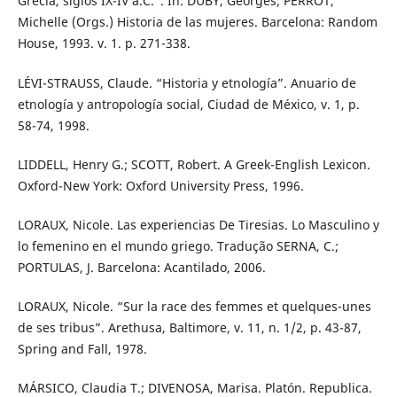
Grecia, siglos IX-IV a.C.”. In: DUBY, Georges; PERROT,
Michelle (Orgs.) Historia de las mujeres. Barcelona: Random
House, 1993. v. 1. p. 271-338.
LÉVI-STRAUSS, Claude. “Historia y etnología”. Anuario de
etnología y antropología social, Ciudad de México, v. 1, p.
58-74, 1998.
LIDDELL, Henry G.; SCOTT, Robert. A Greek-English Lexicon.
Oxford-New York: Oxford University Press, 1996.
LORAUX, Nicole. Las experiencias De Tiresias. Lo Masculino y
lo femenino en el mundo griego. Tradução SERNA, C.;
PORTULAS, J. Barcelona: Acantilado, 2006.
LORAUX, Nicole. “Sur la race des femmes et quelques-unes
de ses tribus”. Arethusa, Baltimore, v. 11, n. 1/2, p. 43-87,
Spring and Fall, 1978.
MÁRSICO, Claudia T.; DIVENOSA, Marisa. Platón. Republica.