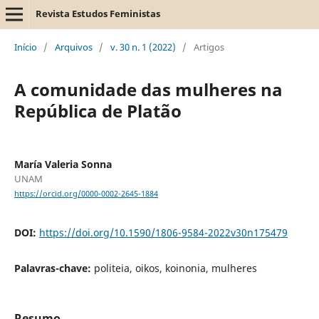
Revista Estudos Feministas
Início
/
Arquivos
/
v. 30 n. 1 (2022)
/
Artigos
A comunidade das mulheres na
República de Platão
María Valeria Sonna
UNAM
https://orcid.org/0000-0002-2645-1884
DOI:
https://doi.org/10.1590/1806-9584-2022v30n175479
Palavras-chave:
politeia, oikos, koinonia, mulheres
Resumo