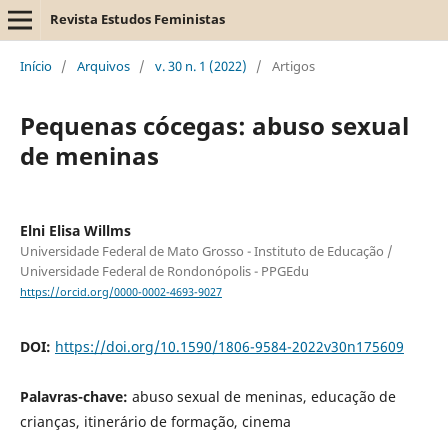
Revista Estudos Feministas
Início
/
Arquivos
/
v. 30 n. 1 (2022)
/
Artigos
Pequenas cócegas: abuso sexual
de meninas
Elni Elisa Willms
Universidade Federal de Mato Grosso - Instituto de Educação /
Universidade Federal de Rondonópolis - PPGEdu
https://orcid.org/0000-0002-4693-9027
DOI:
https://doi.org/10.1590/1806-9584-2022v30n175609
Palavras-chave:
abuso sexual de meninas, educação de
crianças, itinerário de formação, cinema