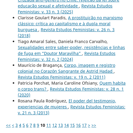
educação sexual e afetividade
,
Revista Estudos
Feministas: v. 33 n. 3 (2025)
Clarisse Goulart Paradis,
A prostituição no marxismo
clássico: crítica ao capitalismo e à dupla moral
burguesa
,
Revista Estudos Feministas: v. 26 n. 3
(2018)
Tiago Amaral Sales, Daniela Franco Carvalho,
Sexualidades entre saber-poder, resistências e linhas
de fuga em “Doutor Maravilha”
,
Revista Estudos
Feministas: v. 32 n. 2 (2024)
Maurício de Bragança,
Corpo, imagem e registro
colonial no Corazón Sangrante de Astrid Hadad
,
Revista Estudos Feministas: v. 19 n. 2 (2011)
Patricia Porchat, Maria Caroline Ofsiany,
Quem habita
o corpo trans?
,
Revista Estudos Feministas: v. 28 n. 1
(2020)
Rosana Paula Rodríguez,
El poder del testimonio,
experiencias de mujeres
,
Revista Estudos Feministas:
v. 21 n. 3 (2013)
<<
<
3
4
5
6
7
8
9
10
11
12
13
14
15
16
17
>
>>