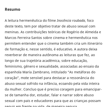
Resumo
A leitura hermenêutica do filme
Inocência roubada
, foco
deste texto, tem por objetivo tratar de abuso sexual com
meninas. As contribuições teóricas de Rogério de Almeida e
Marcos Ferreira-Santos sobre cinema e hermenêutica nos
permitem entender que o cinema também cria um itinerário
de formação e, nesse sentido, é educativo. A autora deixa
reverberar de maneira autônoma as leituras que fez, ao
longo de sua trajetória acadêmica, sobre educação,
feminismo, gênero e sexualidade, associadas ao ensaio da
espanhola María Zambrano, intitulado “As metáforas do
coração”, mote sensível para destacar a ressonância do
abuso sexual sofrido na infância, ecoando pela vida inteira
da mulher. Concluo que é preciso coragem para emancipar-
se de tamanha dor, estudar, falar e narrar sobre abuso
sexual com pais e educadores para que as crianças possam
seguir em frente na vida, de maneira segura.