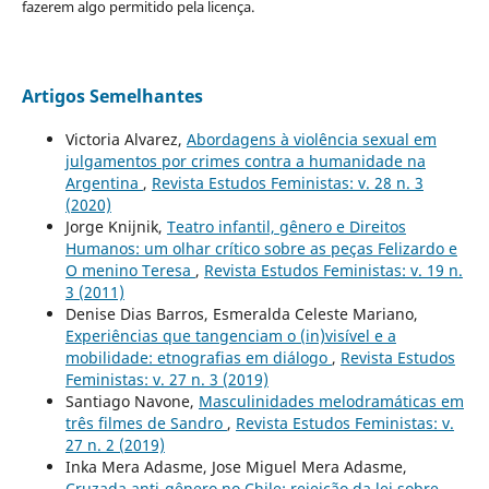
fazerem algo permitido pela licença.
Artigos Semelhantes
Victoria Alvarez,
Abordagens à violência sexual em
julgamentos por crimes contra a humanidade na
Argentina
,
Revista Estudos Feministas: v. 28 n. 3
(2020)
Jorge Knijnik,
Teatro infantil, gênero e Direitos
Humanos: um olhar crítico sobre as peças Felizardo e
O menino Teresa
,
Revista Estudos Feministas: v. 19 n.
3 (2011)
Denise Dias Barros, Esmeralda Celeste Mariano,
Experiências que tangenciam o (in)visível e a
mobilidade: etnografias em diálogo
,
Revista Estudos
Feministas: v. 27 n. 3 (2019)
Santiago Navone,
Masculinidades melodramáticas em
três filmes de Sandro
,
Revista Estudos Feministas: v.
27 n. 2 (2019)
Inka Mera Adasme, Jose Miguel Mera Adasme,
Cruzada anti-gênero no Chile: rejeição da lei sobre