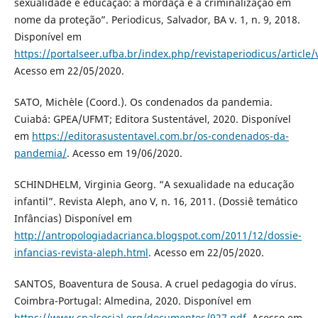
sexualidade e educação: a mordaça e a criminalização em
nome da proteção”. Periodicus, Salvador, BA v. 1, n. 9, 2018.
Disponível em
https://portalseer.ufba.br/index.php/revistaperiodicus/article
Acesso em 22/05/2020.
SATO, Michèle (Coord.). Os condenados da pandemia.
Cuiabá: GPEA/UFMT; Editora Sustentável, 2020. Disponível
em
https://editorasustentavel.com.br/os-condenados-da-
pandemia/
. Acesso em 19/06/2020.
SCHINDHELM, Virginia Georg. “A sexualidade na educação
infantil”. Revista Aleph, ano V, n. 16, 2011. (Dossiê temático
Infâncias) Disponível em
http://antropologiadacrianca.blogspot.com/2011/12/dossie-
infancias-revista-aleph.html
. Acesso em 22/05/2020.
SANTOS, Boaventura de Sousa. A cruel pedagogia do vírus.
Coimbra-Portugal: Almedina, 2020. Disponível em
https://www.cpalsocial.org/documentos/927.pdf
. Acesso em