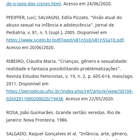
de-o-lago-dos-cisnes.html
. Acesso em 24/06/2020.
PFEIFFER, Luci; SALVAGNI, Edila Pizzato. “Visão atual do
abuso sexual na infância e adolescência”. Jornal de
Pediatria, v. 81, n. 5 (supl.), 2005. Disponível em
https://www.scielo.br/pdf/jped/v81n5s0/v81n5Sa10.pdf
.
Acesso em 20/06/2020.
RIBEIRO, Cláudia Maria. “Crianças, gênero e sexualidade:
realidade e fantasia possibilitando problematizações”.
Revista Estudos Feministas, v. 19, n. 2, p. 605-614, maio/ago.
2011. Disponível em
https://periodicos.ufsc.br/index.php/ref/article/view/S0104-
026X2011000200020/19438
. Acesso em 22/05/2020.
ROSA, João Guimarães. Grande sertão: veredas. Rio de
Janeiro: Nova Fronteira, 1986.
SALGADO, Raquel Gonçalves et al. “Infância, arte, gênero,