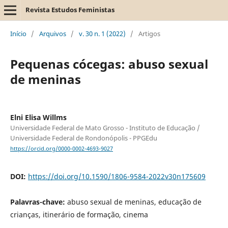
Revista Estudos Feministas
Início
/
Arquivos
/
v. 30 n. 1 (2022)
/
Artigos
Pequenas cócegas: abuso sexual
de meninas
Elni Elisa Willms
Universidade Federal de Mato Grosso - Instituto de Educação /
Universidade Federal de Rondonópolis - PPGEdu
https://orcid.org/0000-0002-4693-9027
DOI:
https://doi.org/10.1590/1806-9584-2022v30n175609
Palavras-chave:
abuso sexual de meninas, educação de
crianças, itinerário de formação, cinema