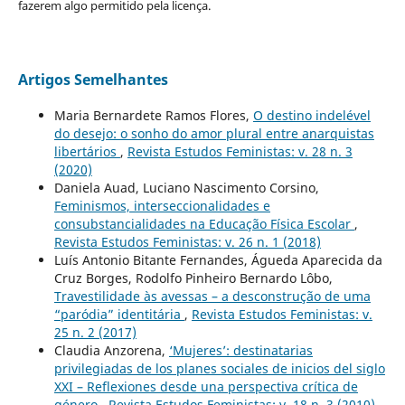
fazerem algo permitido pela licença.
Artigos Semelhantes
Maria Bernardete Ramos Flores,
O destino indelével
do desejo: o sonho do amor plural entre anarquistas
libertários
,
Revista Estudos Feministas: v. 28 n. 3
(2020)
Daniela Auad, Luciano Nascimento Corsino,
Feminismos, interseccionalidades e
consubstancialidades na Educação Física Escolar
,
Revista Estudos Feministas: v. 26 n. 1 (2018)
Luís Antonio Bitante Fernandes, Águeda Aparecida da
Cruz Borges, Rodolfo Pinheiro Bernardo Lôbo,
Travestilidade às avessas – a desconstrução de uma
“paródia” identitária
,
Revista Estudos Feministas: v.
25 n. 2 (2017)
Claudia Anzorena,
‘Mujeres’: destinatarias
privilegiadas de los planes sociales de inicios del siglo
XXI – Reflexiones desde una perspectiva crítica de
género
,
Revista Estudos Feministas: v. 18 n. 3 (2010)