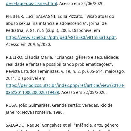
de-o-lago-dos-cisnes.html
. Acesso em 24/06/2020.
PFEIFFER, Luci; SALVAGNI, Edila Pizzato. “Visão atual do
abuso sexual na infância e adolescência”. Jornal de
Pediatria, v. 81, n. 5 (supl.), 2005. Disponível em
https://www.scielo.br/pdf/jped/v81n5s0/v81n5Sa10.pdf
.
Acesso em 20/06/2020.
RIBEIRO, Cláudia Maria. “Crianças, gênero e sexualidade:
realidade e fantasia possibilitando problematizações”.
Revista Estudos Feministas, v. 19, n. 2, p. 605-614, maio/ago.
2011. Disponível em
https://periodicos.ufsc.br/index.php/ref/article/view/S0104-
026X2011000200020/19438
. Acesso em 22/05/2020.
ROSA, João Guimarães. Grande sertão: veredas. Rio de
Janeiro: Nova Fronteira, 1986.
SALGADO, Raquel Gonçalves et al. “Infância, arte, gênero,