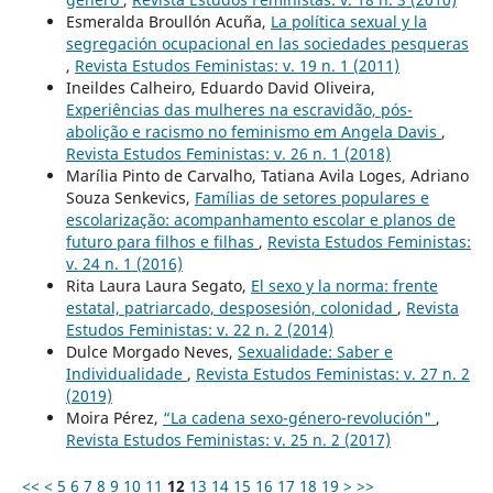
Esmeralda Broullón Acuña,
La política sexual y la
segregación ocupacional en las sociedades pesqueras
,
Revista Estudos Feministas: v. 19 n. 1 (2011)
Ineildes Calheiro, Eduardo David Oliveira,
Experiências das mulheres na escravidão, pós-
abolição e racismo no feminismo em Angela Davis
,
Revista Estudos Feministas: v. 26 n. 1 (2018)
Marília Pinto de Carvalho, Tatiana Avila Loges, Adriano
Souza Senkevics,
Famílias de setores populares e
escolarização: acompanhamento escolar e planos de
futuro para filhos e filhas
,
Revista Estudos Feministas:
v. 24 n. 1 (2016)
Rita Laura Laura Segato,
El sexo y la norma: frente
estatal, patriarcado, desposesión, colonidad
,
Revista
Estudos Feministas: v. 22 n. 2 (2014)
Dulce Morgado Neves,
Sexualidade: Saber e
Individualidade
,
Revista Estudos Feministas: v. 27 n. 2
(2019)
Moira Pérez,
“La cadena sexo-género-revolución"
,
Revista Estudos Feministas: v. 25 n. 2 (2017)
<<
<
5
6
7
8
9
10
11
12
13
14
15
16
17
18
19
>
>>