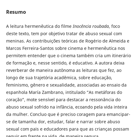
Resumo
A leitura hermenêutica do filme
Inocência roubada
, foco
deste texto, tem por objetivo tratar de abuso sexual com
meninas. As contribuições teóricas de Rogério de Almeida e
Marcos Ferreira-Santos sobre cinema e hermenêutica nos
permitem entender que o cinema também cria um itinerário
de formação e, nesse sentido, é educativo. A autora deixa
reverberar de maneira autônoma as leituras que fez, ao
longo de sua trajetória acadêmica, sobre educação,
feminismo, gênero e sexualidade, associadas ao ensaio da
espanhola María Zambrano, intitulado “As metáforas do
coração”, mote sensível para destacar a ressonância do
abuso sexual sofrido na infância, ecoando pela vida inteira
da mulher. Concluo que é preciso coragem para emancipar-
se de tamanha dor, estudar, falar e narrar sobre abuso
sexual com pais e educadores para que as crianças possam
seguir em frente na vida, de maneira segura.