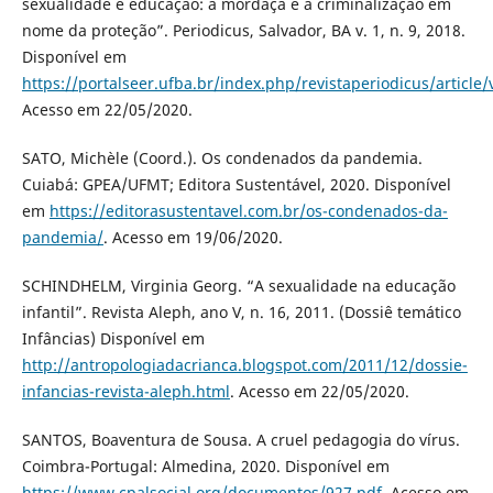
sexualidade e educação: a mordaça e a criminalização em
nome da proteção”. Periodicus, Salvador, BA v. 1, n. 9, 2018.
Disponível em
https://portalseer.ufba.br/index.php/revistaperiodicus/article
Acesso em 22/05/2020.
SATO, Michèle (Coord.). Os condenados da pandemia.
Cuiabá: GPEA/UFMT; Editora Sustentável, 2020. Disponível
em
https://editorasustentavel.com.br/os-condenados-da-
pandemia/
. Acesso em 19/06/2020.
SCHINDHELM, Virginia Georg. “A sexualidade na educação
infantil”. Revista Aleph, ano V, n. 16, 2011. (Dossiê temático
Infâncias) Disponível em
http://antropologiadacrianca.blogspot.com/2011/12/dossie-
infancias-revista-aleph.html
. Acesso em 22/05/2020.
SANTOS, Boaventura de Sousa. A cruel pedagogia do vírus.
Coimbra-Portugal: Almedina, 2020. Disponível em
https://www.cpalsocial.org/documentos/927.pdf
. Acesso em