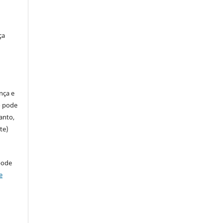
ça
ença e
so pode
anto,
te)
pode
e