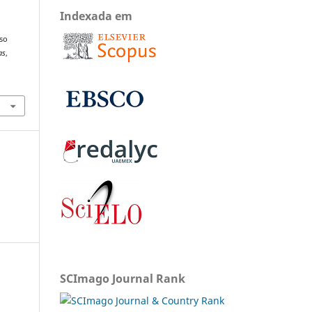
Indexada em
uso
as
,
SCImago Journal Rank