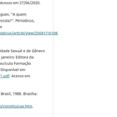
 Acesso em 27/06/2020.
igues. “A quem
cola?”. Periodicus,
em
iodicus/article/view/25681/16108
.
sidade Sexual e de Gênero
 Janeiro: Editora da
Fascículo Formação
 Disponível em
_1.pdf
. Acesso em
rasil, 1988. Brasília:
ao/constituicao.htm
.