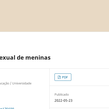
exual de meninas
PDF
ucação / Universidade
Publicado
2022-05-23
0n175609