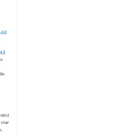
a
 4.0
a
4.0
 o
ção
mato)
criar
m,