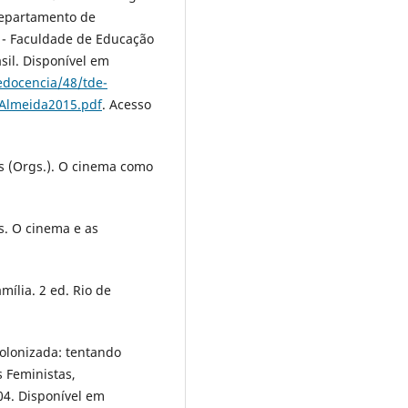
Departamento de
 - Faculdade de Educação
sil. Disponível em
redocencia/48/tde-
oAlmeida2015.pdf
. Acesso
 (Orgs.). O cinema como
. O cinema e as
amília. 2 ed. Rio de
olonizada: tentando
s Feministas,
004. Disponível em