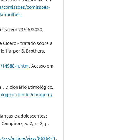
va/comissoes/comissoes-
da-mulher-
cesso em 23/06/2020.
 Cícero - tratado sobre a
k: Harper & Brothers,
h/14988-h.htm
. Acesso em
 Dicionário Etimológico,
mologico.com.br/coragem/
.
ianças e adolescentes:
Campinas, v. 2, n. 2, p.
p/sss/article/view/8636441
.