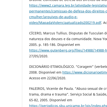
https://www2.camara.leg.br/atividade-legislati
permanentes/comissao-de-defesa-dos-direitos-
cmulher/arquivos-de-audio-e-
video/MapadaViolenciaatualizado200219.pdf
. A
CÍCERO, Marcus Tullius. Disputas de Tusculan de
natureza dos deuses e da comunidade. Nova Yor
2005. p. 185-186. Disponível em
https://www.gutenberg.org/files/14988/14988-
27/05/2020.
DICIONÁRIO ETIMOLÓGICO. “Coragem” (verbete).
2008. Disponível em
https://www.dicionarioeti
Acesso em 22/06/2020.
FALEIROS, Vicente de Paula. “Abuso sexual de cr
trama, drama e trauma”. Serviço Social & Saúde, 
65-82, 2005. Disponível em
https://periodicos.sbu.unicamp.br/ojs/index.ph