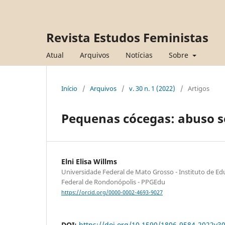
Revista Estudos Feministas
Atual
Arquivos
Notícias
Sobre
Início
/
Arquivos
/
v. 30 n. 1 (2022)
/
Artigos
Pequenas cócegas: abuso s
Elni Elisa Willms
Universidade Federal de Mato Grosso - Instituto de Ed
Federal de Rondonópolis - PPGEdu
https://orcid.org/0000-0002-4693-9027
DOI:
https://doi.org/10.1590/1806-9584-2022v3