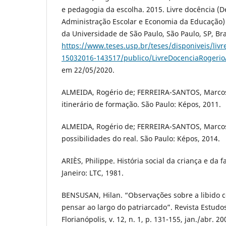
e pedagogia da escolha. 2015. Livre docência (
Administração Escolar e Economia da Educação)
da Universidade de São Paulo, São Paulo, SP, Bra
https://www.teses.usp.br/teses/disponiveis/liv
15032016-143517/publico/LivreDocenciaRogeri
em 22/05/2020.
ALMEIDA, Rogério de; FERREIRA-SANTOS, Marcos
itinerário de formação. São Paulo: Képos, 2011.
ALMEIDA, Rogério de; FERREIRA-SANTOS, Marcos
possibilidades do real. São Paulo: Képos, 2014.
ARIÈS, Philippe. História social da criança e da f
Janeiro: LTC, 1981.
BENSUSAN, Hilan. “Observações sobre a libido c
pensar ao largo do patriarcado”. Revista Estudo
Florianópolis, v. 12, n. 1, p. 131-155, jan./abr. 2