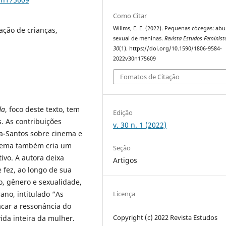
Como Citar
Willms, E. E. (2022). Pequenas cócegas: ab
ção de crianças,
sexual de meninas.
Revista Estudos Feminist
30
(1). https://doi.org/10.1590/1806-9584-
2022v30n175609
Fomatos de Citação
da
, foco deste texto, tem
Edição
. As contribuições
v. 30 n. 1 (2022)
ra-Santos sobre cinema e
nema também cria um
Seção
tivo. A autora deixa
Artigos
 fez, ao longo de sua
o, gênero e sexualidade,
Licença
no, intitulado “As
acar a ressonância do
Copyright (c) 2022 Revista Estudos
ida inteira da mulher.