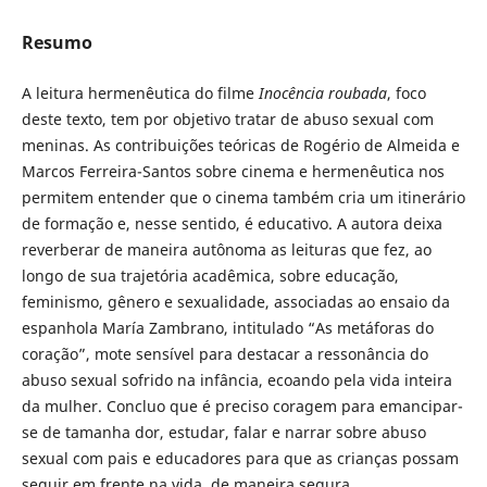
Resumo
A leitura hermenêutica do filme
Inocência roubada
, foco
deste texto, tem por objetivo tratar de abuso sexual com
meninas. As contribuições teóricas de Rogério de Almeida e
Marcos Ferreira-Santos sobre cinema e hermenêutica nos
permitem entender que o cinema também cria um itinerário
de formação e, nesse sentido, é educativo. A autora deixa
reverberar de maneira autônoma as leituras que fez, ao
longo de sua trajetória acadêmica, sobre educação,
feminismo, gênero e sexualidade, associadas ao ensaio da
espanhola María Zambrano, intitulado “As metáforas do
coração”, mote sensível para destacar a ressonância do
abuso sexual sofrido na infância, ecoando pela vida inteira
da mulher. Concluo que é preciso coragem para emancipar-
se de tamanha dor, estudar, falar e narrar sobre abuso
sexual com pais e educadores para que as crianças possam
seguir em frente na vida, de maneira segura.