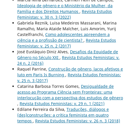
Ideologia de gênero e o Ministério da Mulher, da
Família e dos Direitos Humanos
,
Revista Estudos
Feministas: v. 30 n. 3 (2022)
Gabriela Reznik, Luisa Medeiros Massarani, Marina
Ramalho, Maria Ataide Malcher, Luis Amorim, Yurij
Castelfranchi,
Como adolescentes apreendem a
ciência e a profissão de cientista?
,
Revista Estudos
Feministas: v. 25 n. 2 (2017)
José Eustáquio Diniz Alves,
Desafios da Equidade de
Gênero no Século XXI
,
Revista Estudos Feministas: v.
24 n. 2 (2016)
Raquel Parrine,
Construção de gênero, laços afetivos e
luto em Paris Is Burning
,
Revista Estudos Feministas:
v. 25 n. 3 (2017)
Catarina Barbosa Torres Gomes,
Desigualdade de
acesso ao Programa Ciência sem Fronteiras: uma
interlocução com a perspectiva dos estudos de gênero
,
Revista Estudos Feministas: v. 29 n. 1 (2021)
Edilane Ferreira da Silva,
Traduções, diálogos e
(des)construções: a crítica feminista em quatro
tempos
,
Revista Estudos Feministas: v. 26 n. 3 (2018)