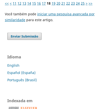
<<
<
11
12
13
14
15
16
17
18
19
20
21
22
23
24
25
>
>>
Você também pode
iniciar uma pesquisa avançada por
similaridade
para este artigo.
Enviar Submissão
Idioma
English
Español (España)
Português (Brasil)
Indexada em