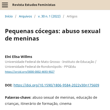
Revista Estudos Feministas
Início
/
Arquivos
/
v. 30 n. 1 (2022)
/
Artigos
Pequenas cócegas: abuso sexual
de meninas
Elni Elisa Willms
Universidade Federal de Mato Grosso - Instituto de Educação /
Universidade Federal de Rondonópolis - PPGEdu
https://orcid.org/0000-0002-4693-9027
DOI:
https://doi.org/10.1590/1806-9584-2022v30n175609
Palavras-chave:
abuso sexual de meninas, educação de
crianças, itinerário de formação, cinema