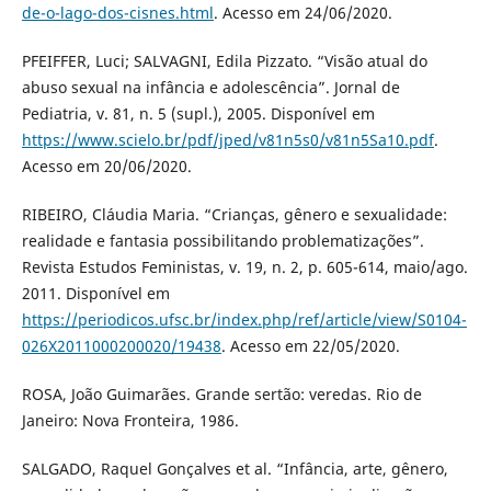
de-o-lago-dos-cisnes.html
. Acesso em 24/06/2020.
PFEIFFER, Luci; SALVAGNI, Edila Pizzato. “Visão atual do
abuso sexual na infância e adolescência”. Jornal de
Pediatria, v. 81, n. 5 (supl.), 2005. Disponível em
https://www.scielo.br/pdf/jped/v81n5s0/v81n5Sa10.pdf
.
Acesso em 20/06/2020.
RIBEIRO, Cláudia Maria. “Crianças, gênero e sexualidade:
realidade e fantasia possibilitando problematizações”.
Revista Estudos Feministas, v. 19, n. 2, p. 605-614, maio/ago.
2011. Disponível em
https://periodicos.ufsc.br/index.php/ref/article/view/S0104-
026X2011000200020/19438
. Acesso em 22/05/2020.
ROSA, João Guimarães. Grande sertão: veredas. Rio de
Janeiro: Nova Fronteira, 1986.
SALGADO, Raquel Gonçalves et al. “Infância, arte, gênero,