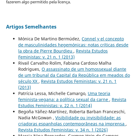
fazerem algo permitido pela licença.
Artigos Semelhantes
Mónica De Martino Bermúdez,
Connel y el concepto
de masculinidades hegemónicas: notas críticas desde
la obra de Pierre Bourdieu
,
Revista Estudos
Feministas: v. 21 n. 1 (2013)
Rivail Carvalho Rolim, Fabiana Cardoso Malha
Rodrigues,
O assassinato de um homossexual diante
de um tribunal da Capital da República em meados do
século XX
,
Revista Estudos Feministas: v. 21 n. 1
(2013)
Patrícia Lessa, Michelle Camargo,
Uma teoria
feminista-vegana: a política sexual da carne
,
Revista
Estudos Feministas: v. 22 n. 1 (2014)
Begoña Yáñez-Martínez, Roberta Barban Franceschi,
Nadia McGowan ,
Visibilidade ou invisibilidade: as
criadoras espanholas contemporâneas na imprensa
,
Revista Estudos Feministas: v. 34 n. 1 (2026)
Marcia Nina Bernardes, Carmen Hein de Campos,