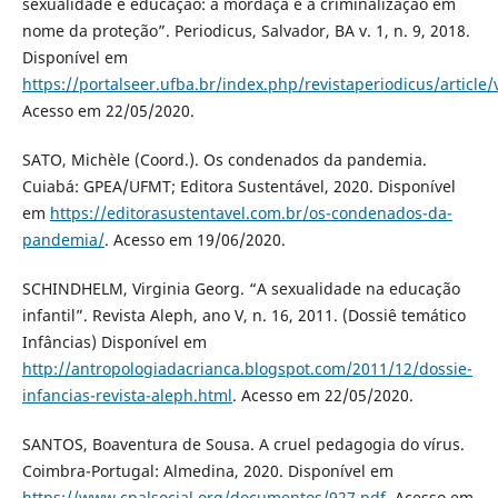
sexualidade e educação: a mordaça e a criminalização em
nome da proteção”. Periodicus, Salvador, BA v. 1, n. 9, 2018.
Disponível em
https://portalseer.ufba.br/index.php/revistaperiodicus/article
Acesso em 22/05/2020.
SATO, Michèle (Coord.). Os condenados da pandemia.
Cuiabá: GPEA/UFMT; Editora Sustentável, 2020. Disponível
em
https://editorasustentavel.com.br/os-condenados-da-
pandemia/
. Acesso em 19/06/2020.
SCHINDHELM, Virginia Georg. “A sexualidade na educação
infantil”. Revista Aleph, ano V, n. 16, 2011. (Dossiê temático
Infâncias) Disponível em
http://antropologiadacrianca.blogspot.com/2011/12/dossie-
infancias-revista-aleph.html
. Acesso em 22/05/2020.
SANTOS, Boaventura de Sousa. A cruel pedagogia do vírus.
Coimbra-Portugal: Almedina, 2020. Disponível em
https://www.cpalsocial.org/documentos/927.pdf
. Acesso em