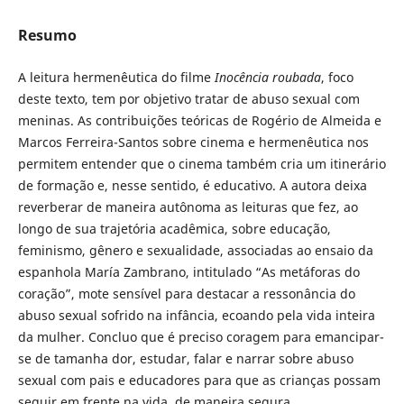
Resumo
A leitura hermenêutica do filme
Inocência roubada
, foco
deste texto, tem por objetivo tratar de abuso sexual com
meninas. As contribuições teóricas de Rogério de Almeida e
Marcos Ferreira-Santos sobre cinema e hermenêutica nos
permitem entender que o cinema também cria um itinerário
de formação e, nesse sentido, é educativo. A autora deixa
reverberar de maneira autônoma as leituras que fez, ao
longo de sua trajetória acadêmica, sobre educação,
feminismo, gênero e sexualidade, associadas ao ensaio da
espanhola María Zambrano, intitulado “As metáforas do
coração”, mote sensível para destacar a ressonância do
abuso sexual sofrido na infância, ecoando pela vida inteira
da mulher. Concluo que é preciso coragem para emancipar-
se de tamanha dor, estudar, falar e narrar sobre abuso
sexual com pais e educadores para que as crianças possam
seguir em frente na vida, de maneira segura.