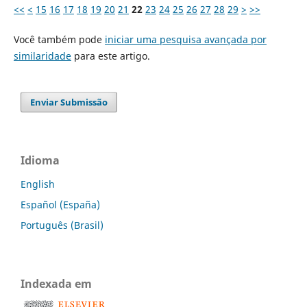
<<
<
15
16
17
18
19
20
21
22
23
24
25
26
27
28
29
>
>>
Você também pode
iniciar uma pesquisa avançada por
similaridade
para este artigo.
Enviar Submissão
Idioma
English
Español (España)
Português (Brasil)
Indexada em