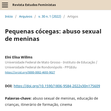
Revista Estudos Feministas
Início
/
Arquivos
/
v. 30 n. 1 (2022)
/
Artigos
Pequenas cócegas: abuso sexual
de meninas
Elni Elisa Willms
Universidade Federal de Mato Grosso - Instituto de Educação /
Universidade Federal de Rondonópolis - PPGEdu
https://orcid.org/0000-0002-4693-9027
DOI:
https://doi.org/10.1590/1806-9584-2022v30n175609
Palavras-chave:
abuso sexual de meninas, educação de
crianças, itinerário de formação, cinema