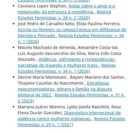
Cassiana Lopes Stephan,
Notas sobre o amor e a
melancolia: da estrutura à resistência
,
Revista
Estudos Feministas: v. 28 n. 2 (2020)
José Pedro de Carvalho Neto, Élida Paulina Ferreira,
Escrita no féminin: os corpos/corpus em différance de
Derrida e Preciado
,
Revista Estudos Feministas: v. 34
n. 1 (2026)
Macelo Machado de Almeida, Alexandre Costa-Val,
Luís Augusto Vasconcelos da Silva, Maria Inês Costa
Dourado ,
Violência, sofrimento e (re)existências:
narrativas de travestis e mulheres trans
,
Revista
Estudos Feministas: v. 34 n. 1 (2026)
Denise Maria Mantovani , Rayani Mariano dos Santos ,
Thayane Cazallas do Nascimento ,
Estratégias
neoconservadoras, gênero e família na disputa
eleitoral de 2022
,
Revista Estudos Feministas: v. 31 n.
2 (2023)
Mariana Juárez Moreno, Lydia Josefa Raesfeld, Rosa
Elena Durán González,
Diagnóstico intersecional de
violência contra mulheres indígenas
,
Revista Estudos
Feministas: v. 29 n. 1 (2021)