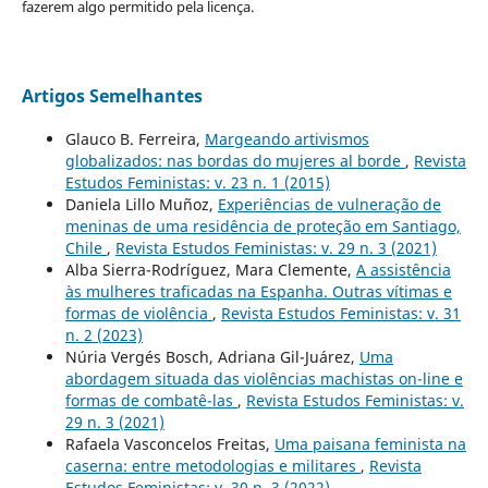
fazerem algo permitido pela licença.
Artigos Semelhantes
Glauco B. Ferreira,
Margeando artivismos
globalizados: nas bordas do mujeres al borde
,
Revista
Estudos Feministas: v. 23 n. 1 (2015)
Daniela Lillo Muñoz,
Experiências de vulneração de
meninas de uma residência de proteção em Santiago,
Chile
,
Revista Estudos Feministas: v. 29 n. 3 (2021)
Alba Sierra-Rodríguez, Mara Clemente,
A assistência
às mulheres traficadas na Espanha. Outras vítimas e
formas de violência
,
Revista Estudos Feministas: v. 31
n. 2 (2023)
Núria Vergés Bosch, Adriana Gil-Juárez,
Uma
abordagem situada das violências machistas on-line e
formas de combatê-las
,
Revista Estudos Feministas: v.
29 n. 3 (2021)
Rafaela Vasconcelos Freitas,
Uma paisana feminista na
caserna: entre metodologias e militares
,
Revista
Estudos Feministas: v. 30 n. 3 (2022)