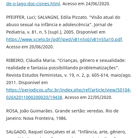
de-o-lago-dos-cisnes.html
. Acesso em 24/06/2020.
PFEIFFER, Luci; SALVAGNI, Edila Pizzato. “Visão atual do
abuso sexual na infância e adolescência”. Jornal de
Pediatria, v. 81, n. 5 (supl.), 2005. Disponível em
https://www.scielo.br/pdf/jped/v81n5s0/v81n5Sa10.pdf
.
Acesso em 20/06/2020.
RIBEIRO, Cláudia Maria. “Crianças, gênero e sexualidade:
realidade e fantasia possibilitando problematizações”.
Revista Estudos Feministas, v. 19, n. 2, p. 605-614, maio/ago.
2011. Disponível em
https://periodicos.ufsc.br/index.php/ref/article/view/S0104-
026X2011000200020/19438
. Acesso em 22/05/2020.
ROSA, João Guimarães. Grande sertão: veredas. Rio de
Janeiro: Nova Fronteira, 1986.
SALGADO, Raquel Gonçalves et al. “Infância, arte, gênero,