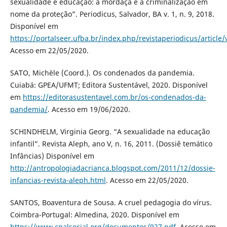
sexualidade e educação: a mordaça e a criminalização em
nome da proteção”. Periodicus, Salvador, BA v. 1, n. 9, 2018.
Disponível em
https://portalseer.ufba.br/index.php/revistaperiodicus/article
Acesso em 22/05/2020.
SATO, Michèle (Coord.). Os condenados da pandemia.
Cuiabá: GPEA/UFMT; Editora Sustentável, 2020. Disponível
em
https://editorasustentavel.com.br/os-condenados-da-
pandemia/
. Acesso em 19/06/2020.
SCHINDHELM, Virginia Georg. “A sexualidade na educação
infantil”. Revista Aleph, ano V, n. 16, 2011. (Dossiê temático
Infâncias) Disponível em
http://antropologiadacrianca.blogspot.com/2011/12/dossie-
infancias-revista-aleph.html
. Acesso em 22/05/2020.
SANTOS, Boaventura de Sousa. A cruel pedagogia do vírus.
Coimbra-Portugal: Almedina, 2020. Disponível em
https://www.cpalsocial.org/documentos/927.pdf
. Acesso em