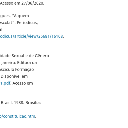
 Acesso em 27/06/2020.
igues. “A quem
cola?”. Periodicus,
em
iodicus/article/view/25681/16108
.
sidade Sexual e de Gênero
 Janeiro: Editora da
Fascículo Formação
 Disponível em
_1.pdf
. Acesso em
rasil, 1988. Brasília:
ao/constituicao.htm
.