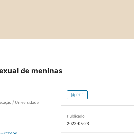
exual de meninas
PDF
ucação / Universidade
Publicado
2022-05-23
0n175609