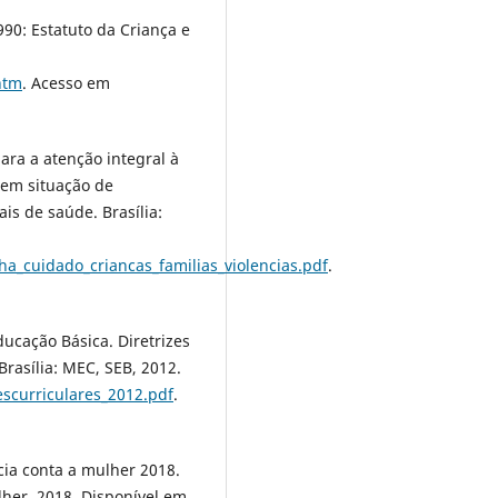
990: Estatuto da Criança e
htm
. Acesso em
ara a atenção integral à
 em situação de
ais de saúde. Brasília:
ha_cuidado_criancas_familias_violencias.pdf
.
ducação Básica. Diretrizes
Brasília: MEC, SEB, 2012.
escurriculares_2012.pdf
.
ia conta a mulher 2018.
lher, 2018. Disponível em