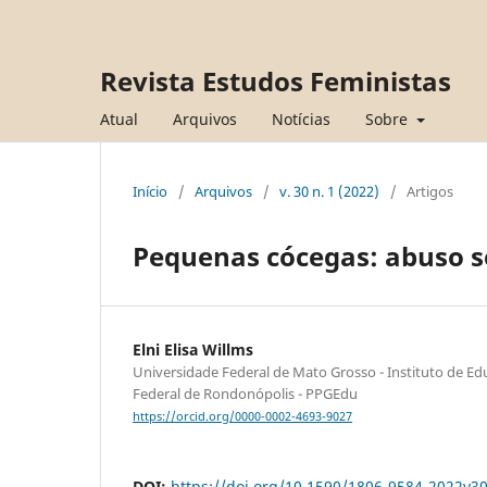
Revista Estudos Feministas
Atual
Arquivos
Notícias
Sobre
Início
/
Arquivos
/
v. 30 n. 1 (2022)
/
Artigos
Pequenas cócegas: abuso s
Elni Elisa Willms
Universidade Federal de Mato Grosso - Instituto de Ed
Federal de Rondonópolis - PPGEdu
https://orcid.org/0000-0002-4693-9027
DOI:
https://doi.org/10.1590/1806-9584-2022v3