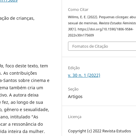
Como Citar
Willms, E. E. (2022). Pequenas cócegas: ab
ção de crianças,
sexual de meninas.
Revista Estudos Feminist
30
(1). https://doi.org/10.1590/1806-9584-
2022v30n175609
Fomatos de Citação
da
, foco deste texto, tem
Edição
. As contribuições
v. 30 n. 1 (2022)
ra-Santos sobre cinema e
nema também cria um
Seção
tivo. A autora deixa
Artigos
 fez, ao longo de sua
o, gênero e sexualidade,
Licença
no, intitulado “As
acar a ressonância do
Copyright (c) 2022 Revista Estudos
ida inteira da mulher.