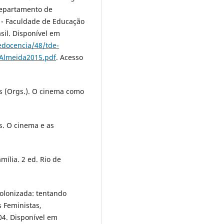
Departamento de
 - Faculdade de Educação
sil. Disponível em
redocencia/48/tde-
oAlmeida2015.pdf
. Acesso
 (Orgs.). O cinema como
. O cinema e as
amília. 2 ed. Rio de
olonizada: tentando
s Feministas,
004. Disponível em