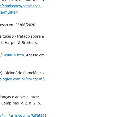
va/comissoes/comissoes-
da-mulher-
cesso em 23/06/2020.
 Cícero - tratado sobre a
k: Harper & Brothers,
h/14988-h.htm
. Acesso em
 Dicionário Etimológico,
mologico.com.br/coragem/
.
ianças e adolescentes:
Campinas, v. 2, n. 2, p.
p/sss/article/view/8636441
.