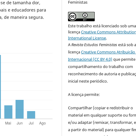
Feministas
-se de tamanha dor,
pais e educadores para
a, de maneira segura.
Este trabalho está licenciado sob um
licença
Creative Commons Attribution
International License
.
A
Revista Estudos Feministas
está sob 
licença
Creative Commons Atribuição 
Internacional (CC BY 4.0)
que permite
compartilhamento do trabalho com
reconhecimento de autoria e publica
inicial neste periódico.
A licença permite:
Compartilhar (copiar e redistribuir o
material em qualquer suporte ou for
e/ou adaptar (remixar, transformar, e 
a partir do material) para qualquer fi