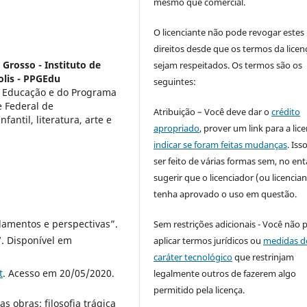
mesmo que comercial.
O licenciante não pode revogar estes
direitos desde que os termos da licen
Grosso - Instituto de
sejam respeitados. Os termos são os
lis - PPGEdu
seguintes:
de Educação e do Programa
 Federal de
Atribuição – Você deve dar o
crédito
antil, literatura, arte e
apropriado
, prover um link para a lic
indicar se foram feitas mudanças
. Is
ser feito de várias formas sem, no ent
sugerir que o licenciador (ou licencian
tenha aprovado o uso em questão.
amentos e perspectivas”.
Sem restrições adicionais - Você não 
7. Disponível em
aplicar termos jurídicos ou
medidas d
caráter tecnológico
que restrinjam
t
. Acesso em 20/05/2020.
legalmente outros de fazerem algo
permitido pela licença.
 obras: filosofia trágica