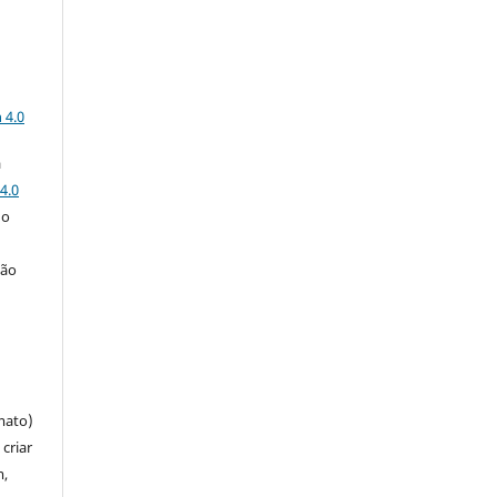
a
 4.0
a
4.0
 o
ção
mato)
criar
m,