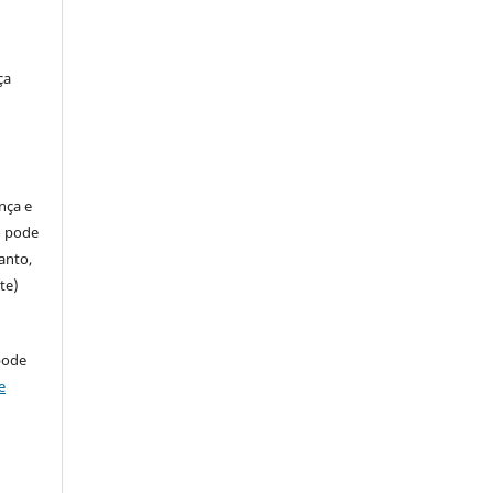
ça
ença e
so pode
anto,
te)
pode
e