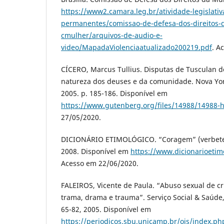
https://www2.camara.leg.br/atividade-legislati
permanentes/comissao-de-defesa-dos-direitos-
cmulher/arquivos-de-audio-e-
video/MapadaViolenciaatualizado200219.pdf
. A
CÍCERO, Marcus Tullius. Disputas de Tusculan de
natureza dos deuses e da comunidade. Nova Yor
2005. p. 185-186. Disponível em
https://www.gutenberg.org/files/14988/14988-
27/05/2020.
DICIONÁRIO ETIMOLÓGICO. “Coragem” (verbete).
2008. Disponível em
https://www.dicionarioeti
Acesso em 22/06/2020.
FALEIROS, Vicente de Paula. “Abuso sexual de cr
trama, drama e trauma”. Serviço Social & Saúde, 
65-82, 2005. Disponível em
https://periodicos.sbu.unicamp.br/ojs/index.ph