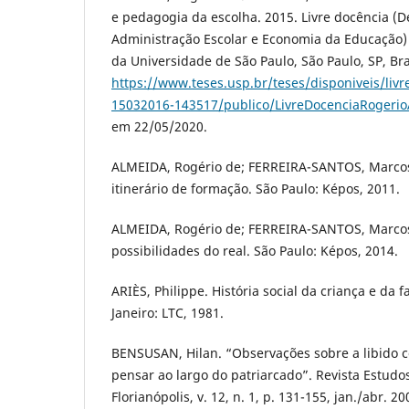
e pedagogia da escolha. 2015. Livre docência (
Administração Escolar e Economia da Educação)
da Universidade de São Paulo, São Paulo, SP, Bra
https://www.teses.usp.br/teses/disponiveis/liv
15032016-143517/publico/LivreDocenciaRogeri
em 22/05/2020.
ALMEIDA, Rogério de; FERREIRA-SANTOS, Marcos
itinerário de formação. São Paulo: Képos, 2011.
ALMEIDA, Rogério de; FERREIRA-SANTOS, Marcos
possibilidades do real. São Paulo: Képos, 2014.
ARIÈS, Philippe. História social da criança e da f
Janeiro: LTC, 1981.
BENSUSAN, Hilan. “Observações sobre a libido c
pensar ao largo do patriarcado”. Revista Estudo
Florianópolis, v. 12, n. 1, p. 131-155, jan./abr. 2