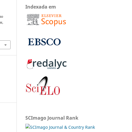
Indexada em
uso
as
,
SCImago Journal Rank