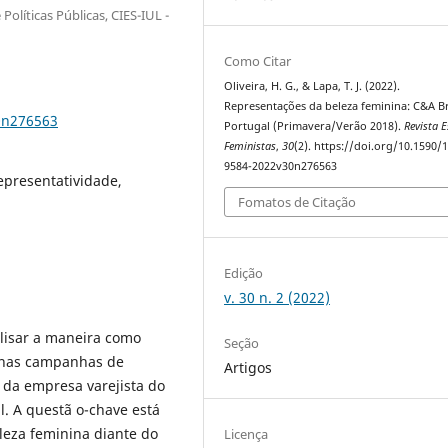
 Políticas Públicas, CIES-IUL -
Como Citar
Oliveira, H. G., & Lapa, T. J. (2022).
Representações da beleza feminina: C&A Br
0n276563
Portugal (Primavera/Verão 2018).
Revista 
Feministas
,
30
(2). https://doi.org/10.1590/
9584-2022v30n276563
epresentatividade,
Fomatos de Citação
Edição
v. 30 n. 2 (2022)
lisar a maneira como
Seção
 nas campanhas de
Artigos
 da empresa varejista do
. A questã o-chave está
eza feminina diante do
Licença