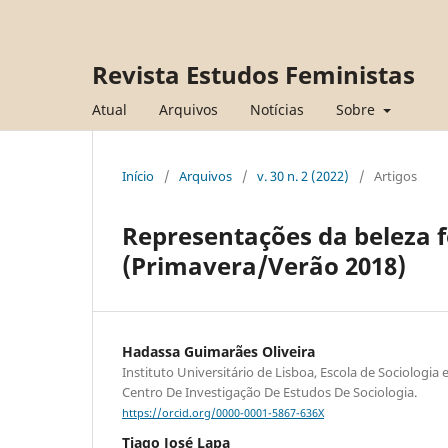
Revista Estudos Feministas
Atual
Arquivos
Notícias
Sobre
Início
/
Arquivos
/
v. 30 n. 2 (2022)
/
Artigos
Representações da beleza f
(Primavera/Verão 2018)
Hadassa Guimarães Oliveira
Instituto Universitário de Lisboa, Escola de Sociologia e 
Centro De Investigação De Estudos De Sociologia.
https://orcid.org/0000-0001-5867-636X
Tiago José Lapa