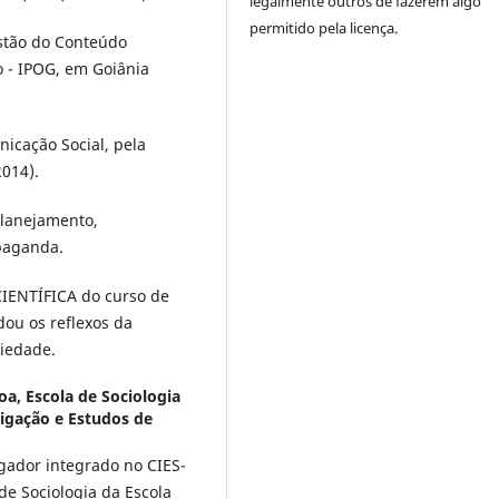
legalmente outros de fazerem algo
permitido pela licença.
stão do Conteúdo
 - IPOG, em Goiânia
icação Social, pela
2014).
planejamento,
paganda.
IENTÍFICA do curso de
ou os reflexos da
ciedade.
oa, Escola de Sociologia
stigação e Estudos de
igador integrado no CIES-
e Sociologia da Escola