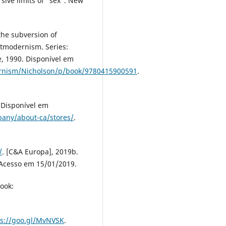
sive limits of “sex”. New
the subversion of
stmodernism. Series:
, 1990. Disponível em
rnism/Nicholson/p/book/9780415900591
.
. Disponível em
any/about-ca/stores/
.
/
. [C&A Europa], 2019b.
 Acesso em 15/01/2019.
ook:
ps://goo.gl/MvNVSK
.