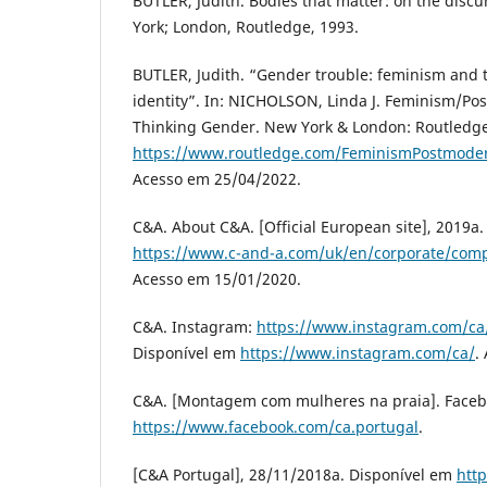
BUTLER, Judith. Bodies that matter: on the discur
York; London, Routledge, 1993.
BUTLER, Judith. “Gender trouble: feminism and 
identity”. In: NICHOLSON, Linda J. Feminism/Po
Thinking Gender. New York & London: Routledge
https://www.routledge.com/FeminismPostmode
Acesso em 25/04/2022.
C&A. About C&A. [Official European site], 2019a
https://www.c-and-a.com/uk/en/corporate/comp
Acesso em 15/01/2020.
C&A. Instagram:
https://www.instagram.com/ca
Disponível em
https://www.instagram.com/ca/
.
C&A. [Montagem com mulheres na praia]. Faceb
https://www.facebook.com/ca.portugal
.
[C&A Portugal], 28/11/2018a. Disponível em
htt