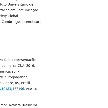
ituto Universitário de
ização em Comunicação
iety Global
– Cambridge. Licenciatura
ou? As representações
e da marca C&A. 2016.
municação) –
ade e Propaganda,
 Alegre, RS, Brasil.
e/10183/157196
. Acesso
mo”. Revista Brasileira