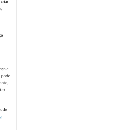
criar
m,
ça
ença e
so pode
anto,
te)
pode
e