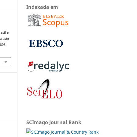
Indexada em
asil e
Estudos
1806-
SCImago Journal Rank