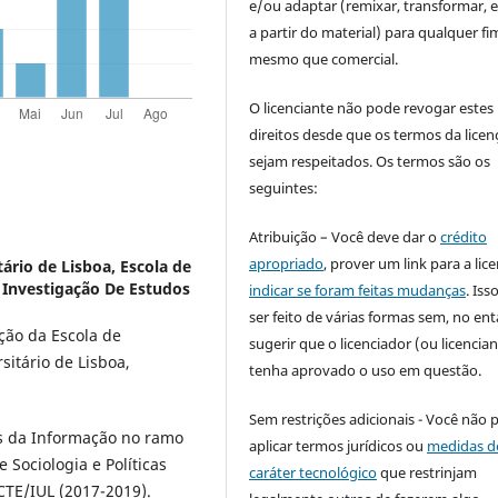
e/ou adaptar (remixar, transformar, e 
a partir do material) para qualquer fi
mesmo que comercial.
O licenciante não pode revogar estes
direitos desde que os termos da licen
sejam respeitados. Os termos são os
seguintes:
Atribuição – Você deve dar o
crédito
apropriado
, prover um link para a lic
tário de Lisboa, Escola de
De Investigação De Estudos
indicar se foram feitas mudanças
. Is
ser feito de várias formas sem, no ent
ção da Escola de
sugerir que o licenciador (ou licencian
rsitário de Lisboa,
tenha aprovado o uso em questão.
Sem restrições adicionais - Você não 
s da Informação no ramo
aplicar termos jurídicos ou
medidas d
Sociologia e Políticas
caráter tecnológico
que restrinjam
SCTE/IUL (2017-2019).