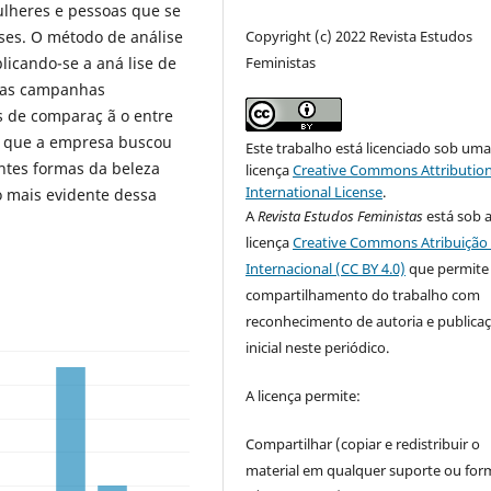
ulheres e pessoas que se
Copyright (c) 2022 Revista Estudos
ses. O método de análise
Feministas
plicando-se a aná lise de
nas campanhas
s de comparaç ã o entre
am que a empresa buscou
Este trabalho está licenciado sob um
entes formas da beleza
licença
Creative Commons Attribution
International License
.
 mais evidente dessa
A
Revista Estudos Feministas
está sob 
licença
Creative Commons Atribuição 
Internacional (CC BY 4.0)
que permite
compartilhamento do trabalho com
reconhecimento de autoria e publica
inicial neste periódico.
A licença permite:
Compartilhar (copiar e redistribuir o
material em qualquer suporte ou for