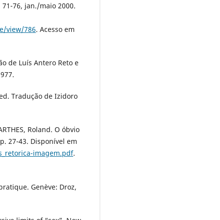
. 71-76, jan./maio 2000.
le/view/786
. Acesso em
o de Luís Antero Reto e
1977.
ed. Tradução de Izidoro
ARTHES, Roland. O óbvio
 p. 27-43. Disponível em
s_retorica-imagem.pdf
.
pratique. Genève: Droz,