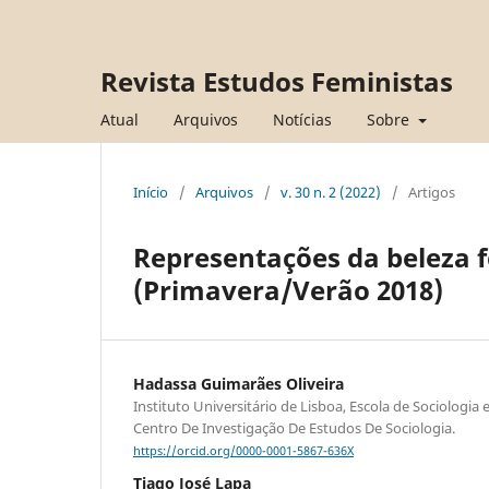
Revista Estudos Feministas
Atual
Arquivos
Notícias
Sobre
Início
/
Arquivos
/
v. 30 n. 2 (2022)
/
Artigos
Representações da beleza f
(Primavera/Verão 2018)
Hadassa Guimarães Oliveira
Instituto Universitário de Lisboa, Escola de Sociologia e 
Centro De Investigação De Estudos De Sociologia.
https://orcid.org/0000-0001-5867-636X
Tiago José Lapa