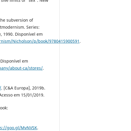
sive limits of “sex”. New
the subversion of
stmodernism. Series:
, 1990. Disponível em
rnism/Nicholson/p/book/9780415900591
.
. Disponível em
any/about-ca/stores/
.
/
. [C&A Europa], 2019b.
 Acesso em 15/01/2019.
ook:
ps://goo.gl/MvNVSK
.