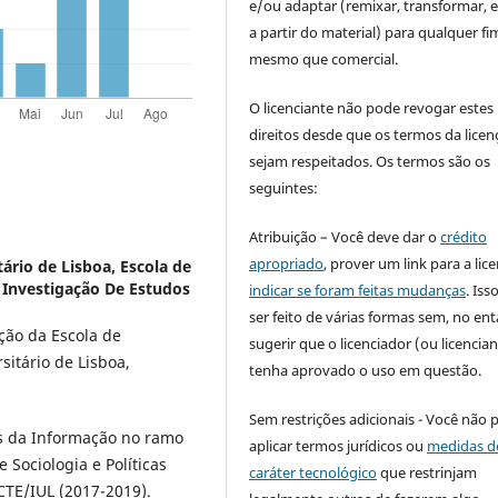
e/ou adaptar (remixar, transformar, e 
a partir do material) para qualquer fi
mesmo que comercial.
O licenciante não pode revogar estes
direitos desde que os termos da licen
sejam respeitados. Os termos são os
seguintes:
Atribuição – Você deve dar o
crédito
apropriado
, prover um link para a lic
tário de Lisboa, Escola de
De Investigação De Estudos
indicar se foram feitas mudanças
. Is
ser feito de várias formas sem, no ent
ção da Escola de
sugerir que o licenciador (ou licencian
rsitário de Lisboa,
tenha aprovado o uso em questão.
Sem restrições adicionais - Você não 
s da Informação no ramo
aplicar termos jurídicos ou
medidas d
Sociologia e Políticas
caráter tecnológico
que restrinjam
SCTE/IUL (2017-2019).