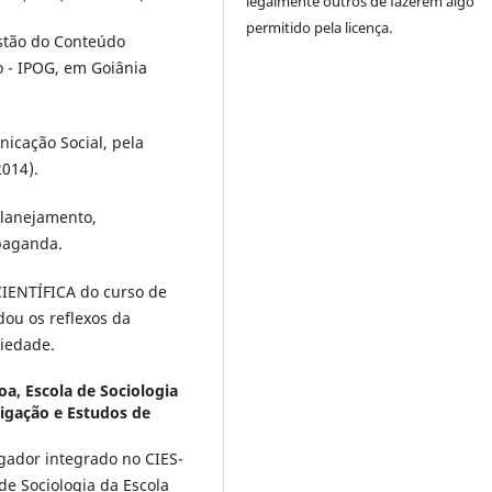
legalmente outros de fazerem algo
permitido pela licença.
stão do Conteúdo
 - IPOG, em Goiânia
icação Social, pela
2014).
planejamento,
paganda.
IENTÍFICA do curso de
ou os reflexos da
ciedade.
oa, Escola de Sociologia
stigação e Estudos de
igador integrado no CIES-
e Sociologia da Escola