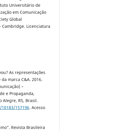
ituto Universitário de
ização em Comunicação
iety Global
– Cambridge. Licenciatura
ou? As representações
e da marca C&A. 2016.
municação) –
ade e Propaganda,
 Alegre, RS, Brasil.
e/10183/157196
. Acesso
mo”. Revista Brasileira