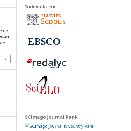
Indexada em
asil e
Estudos
1806-
SCImago Journal Rank