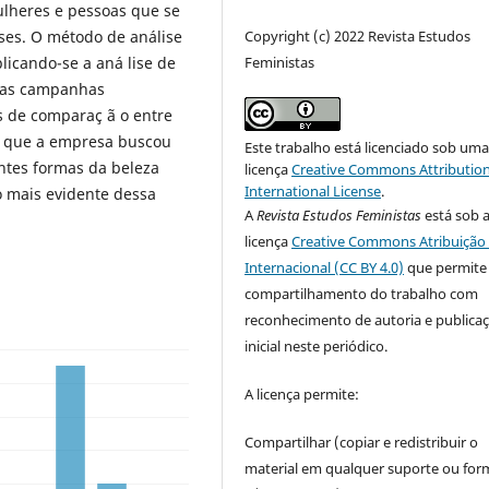
ulheres e pessoas que se
Copyright (c) 2022 Revista Estudos
ses. O método de análise
Feministas
plicando-se a aná lise de
nas campanhas
s de comparaç ã o entre
am que a empresa buscou
Este trabalho está licenciado sob um
entes formas da beleza
licença
Creative Commons Attribution
International License
.
 mais evidente dessa
A
Revista Estudos Feministas
está sob 
licença
Creative Commons Atribuição 
Internacional (CC BY 4.0)
que permite
compartilhamento do trabalho com
reconhecimento de autoria e publica
inicial neste periódico.
A licença permite:
Compartilhar (copiar e redistribuir o
material em qualquer suporte ou for