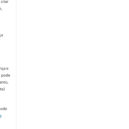
criar
m,
ça
ença e
so pode
anto,
te)
pode
e