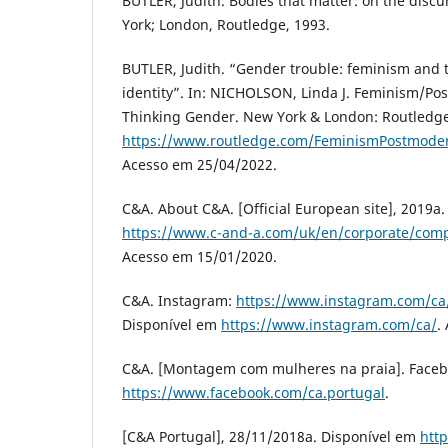
BUTLER, Judith. Bodies that matter: on the discur
York; London, Routledge, 1993.
BUTLER, Judith. “Gender trouble: feminism and 
identity”. In: NICHOLSON, Linda J. Feminism/Po
Thinking Gender. New York & London: Routledge
https://www.routledge.com/FeminismPostmode
Acesso em 25/04/2022.
C&A. About C&A. [Official European site], 2019a
https://www.c-and-a.com/uk/en/corporate/comp
Acesso em 15/01/2020.
C&A. Instagram:
https://www.instagram.com/ca
Disponível em
https://www.instagram.com/ca/
.
C&A. [Montagem com mulheres na praia]. Faceb
https://www.facebook.com/ca.portugal
.
[C&A Portugal], 28/11/2018a. Disponível em
htt