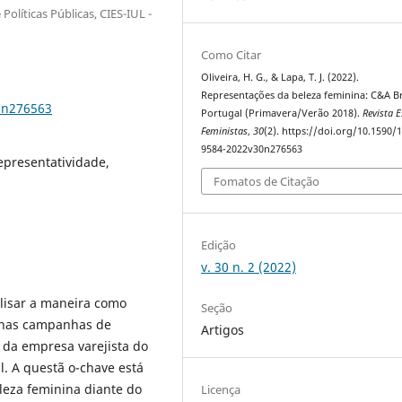
 Políticas Públicas, CIES-IUL -
Como Citar
Oliveira, H. G., & Lapa, T. J. (2022).
Representações da beleza feminina: C&A Br
0n276563
Portugal (Primavera/Verão 2018).
Revista 
Feministas
,
30
(2). https://doi.org/10.1590/
9584-2022v30n276563
epresentatividade,
Fomatos de Citação
Edição
v. 30 n. 2 (2022)
lisar a maneira como
Seção
 nas campanhas de
Artigos
 da empresa varejista do
. A questã o-chave está
eza feminina diante do
Licença