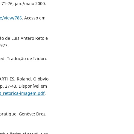
. 71-76, jan./maio 2000.
le/view/786
. Acesso em
o de Luís Antero Reto e
1977.
ed. Tradução de Izidoro
ARTHES, Roland. O óbvio
 p. 27-43. Disponível em
s_retorica-imagem.pdf
.
pratique. Genève: Droz,