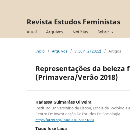
Revista Estudos Feministas
Atual
Arquivos
Notícias
Sobre
Início
/
Arquivos
/
v. 30 n. 2 (2022)
/
Artigos
Representações da beleza f
(Primavera/Verão 2018)
Hadassa Guimarães Oliveira
Instituto Universitário de Lisboa, Escola de Sociologia e 
Centro De Investigação De Estudos De Sociologia.
https://orcid.org/0000-0001-5867-636X
Tiago José Lapa