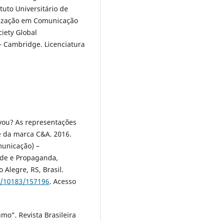
ituto Universitário de
ização em Comunicação
iety Global
– Cambridge. Licenciatura
ou? As representações
e da marca C&A. 2016.
municação) –
ade e Propaganda,
 Alegre, RS, Brasil.
e/10183/157196
. Acesso
mo”. Revista Brasileira