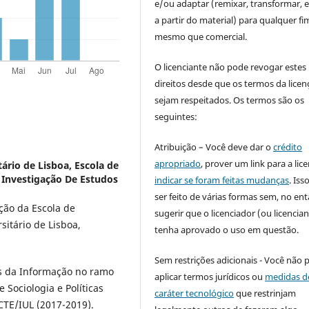
e/ou adaptar (remixar, transformar, e 
a partir do material) para qualquer fi
mesmo que comercial.
O licenciante não pode revogar estes
direitos desde que os termos da licen
sejam respeitados. Os termos são os
seguintes:
Atribuição – Você deve dar o
crédito
apropriado
, prover um link para a lic
tário de Lisboa, Escola de
De Investigação De Estudos
indicar se foram feitas mudanças
. Is
ser feito de várias formas sem, no ent
ção da Escola de
sugerir que o licenciador (ou licencian
rsitário de Lisboa,
tenha aprovado o uso em questão.
Sem restrições adicionais - Você não 
s da Informação no ramo
aplicar termos jurídicos ou
medidas d
Sociologia e Políticas
caráter tecnológico
que restrinjam
SCTE/IUL (2017-2019).