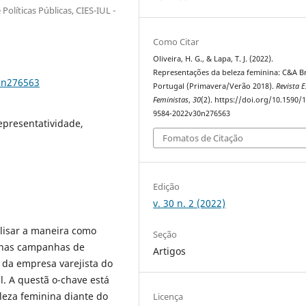
 Políticas Públicas, CIES-IUL -
Como Citar
Oliveira, H. G., & Lapa, T. J. (2022).
Representações da beleza feminina: C&A Br
0n276563
Portugal (Primavera/Verão 2018).
Revista 
Feministas
,
30
(2). https://doi.org/10.1590/
9584-2022v30n276563
epresentatividade,
Fomatos de Citação
Edição
v. 30 n. 2 (2022)
lisar a maneira como
Seção
 nas campanhas de
Artigos
 da empresa varejista do
. A questã o-chave está
eza feminina diante do
Licença