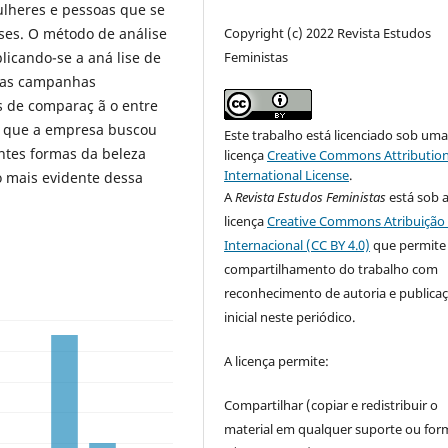
ulheres e pessoas que se
Copyright (c) 2022 Revista Estudos
ses. O método de análise
Feministas
plicando-se a aná lise de
nas campanhas
s de comparaç ã o entre
am que a empresa buscou
Este trabalho está licenciado sob um
entes formas da beleza
licença
Creative Commons Attribution
International License
.
 mais evidente dessa
A
Revista Estudos Feministas
está sob 
licença
Creative Commons Atribuição 
Internacional (CC BY 4.0)
que permite
compartilhamento do trabalho com
reconhecimento de autoria e publica
inicial neste periódico.
A licença permite:
Compartilhar (copiar e redistribuir o
material em qualquer suporte ou for