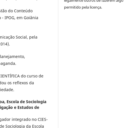
legalmente outros de fazerem algo
permitido pela licença.
stão do Conteúdo
 - IPOG, em Goiânia
icação Social, pela
2014).
planejamento,
paganda.
IENTÍFICA do curso de
ou os reflexos da
ciedade.
oa, Escola de Sociologia
stigação e Estudos de
igador integrado no CIES-
e Sociologia da Escola