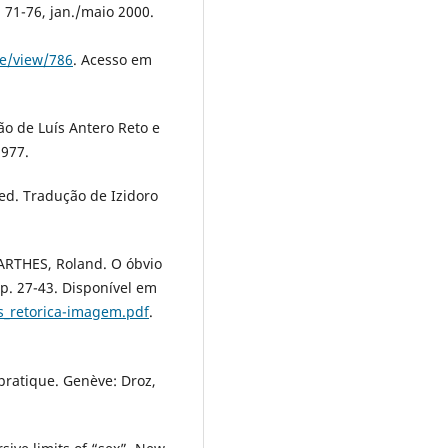
. 71-76, jan./maio 2000.
le/view/786
. Acesso em
o de Luís Antero Reto e
1977.
ed. Tradução de Izidoro
ARTHES, Roland. O óbvio
 p. 27-43. Disponível em
s_retorica-imagem.pdf
.
pratique. Genève: Droz,