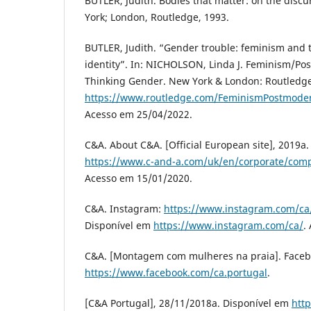
BUTLER, Judith. Bodies that matter: on the discur
York; London, Routledge, 1993.
BUTLER, Judith. “Gender trouble: feminism and 
identity”. In: NICHOLSON, Linda J. Feminism/Po
Thinking Gender. New York & London: Routledge
https://www.routledge.com/FeminismPostmode
Acesso em 25/04/2022.
C&A. About C&A. [Official European site], 2019a
https://www.c-and-a.com/uk/en/corporate/comp
Acesso em 15/01/2020.
C&A. Instagram:
https://www.instagram.com/ca
Disponível em
https://www.instagram.com/ca/
.
C&A. [Montagem com mulheres na praia]. Faceb
https://www.facebook.com/ca.portugal
.
[C&A Portugal], 28/11/2018a. Disponível em
htt