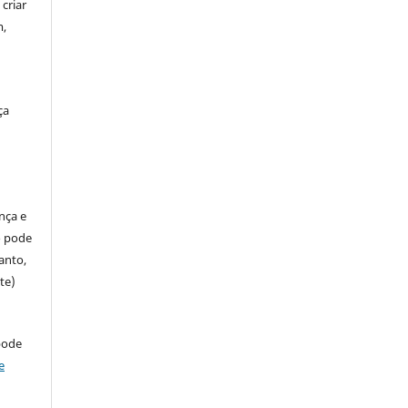
criar
m,
ça
ença e
so pode
anto,
te)
pode
e