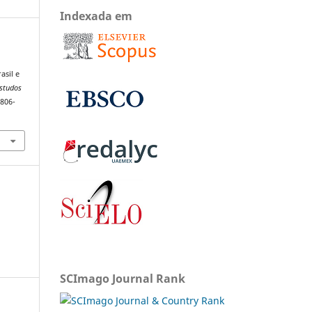
Indexada em
asil e
Estudos
1806-
SCImago Journal Rank