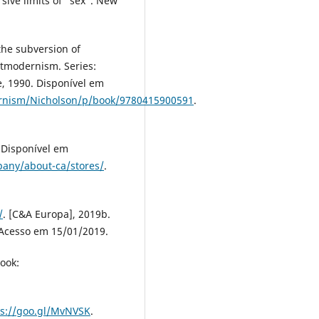
sive limits of “sex”. New
the subversion of
stmodernism. Series:
, 1990. Disponível em
rnism/Nicholson/p/book/9780415900591
.
. Disponível em
any/about-ca/stores/
.
/
. [C&A Europa], 2019b.
 Acesso em 15/01/2019.
ook:
ps://goo.gl/MvNVSK
.