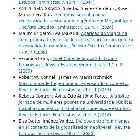
Estudos Feministas: v. 19 n. 1 (2011)
ANE SESMA GRACIA, Soledad Vieitez Cerdeño , Roser
Manzanera Ruiz,
Economia sexual macua:
reciprocidade, sexualidade e gênero em Moçambique
,
Revista Estudos Feministas: v. 32 n. 1 (2024)
Mauro Brigeiro, Ivia Maksud,
Aparição do Viagra na
cena pública brasileira: discursos sobre corpo, gênero
e sexualidade na mídia
,
Revista Estudos Feministas: v.
17 n. 1 (2009)
Verónica Feliu,
¿Es el Chile de la post-dictadura
feminista?
,
Revista Estudos Feministas: v. 17 n. 3
(2009)
Robert W. Connell, James W. Messerschmidt,
Masculinidade hegemônica: repensando o conceito
,
Revista Estudos Feministas: v. 21 n. 1 (2013)
Rebeca Contrera Ávila, Écio Antônio Portes,
A tríplice
jornada de mulheres pobres na universidade pública:
trabalho doméstico, trabalho remunerado e estudos
,
Revista Estudos Feministas: v. 20 n. 3 (2012)
Elsa Ivette Jiménez Valdez,
Diálogo entre feminismos
en el contexto de la globalización neoliberal
,
Revista
Estudos Feministas: v. 28 n. 1 (2020)