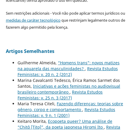
licenciante) tenha aprovado o uso em questão.
Sem restrições adicionais - Você não pode aplicar termos jurídicos ou
medidas de caráter tecnológico
que restrinjam legalmente outros de
fazerem algo permitido pela licença.
Artigos Semelhantes
Guilherme Almeida,
“Homens trans”: novos matizes
na aquarela das masculinidades?
,
Revista Estudos
Feministas: v. 20 n. 2 (2012)
Marina Cavalcanti Tedesco, Érica Ramos Sarmet dos
Santos,
Iniciativas e ações feministas no audiovisual
brasileiro contemporâneo
,
Revista Estudos
Feministas: v. 25 n. 3 (2017)
Maria Teresa Citeli,
Fazendo diferenças: teorias sobre
gênero, corpo e comportamento
,
Revista Estudos
Feministas: v. 9 n. 1 (2001)
Keitaro Morita,
Ecopoeta queer? Uma análise de
“Chitô [Tito]”, da poeta japonesa Hiromi Ito
,
Revista