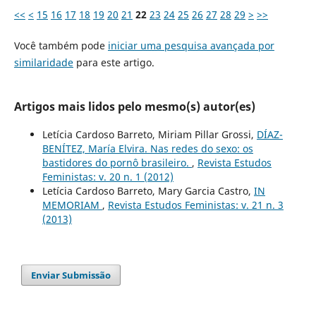
<<
<
15
16
17
18
19
20
21
22
23
24
25
26
27
28
29
>
>>
Você também pode
iniciar uma pesquisa avançada por
similaridade
para este artigo.
Artigos mais lidos pelo mesmo(s) autor(es)
Letícia Cardoso Barreto, Miriam Pillar Grossi,
DÍAZ-
BENÍTEZ, María Elvira. Nas redes do sexo: os
bastidores do pornô brasileiro.
,
Revista Estudos
Feministas: v. 20 n. 1 (2012)
Letícia Cardoso Barreto, Mary Garcia Castro,
IN
MEMORIAM
,
Revista Estudos Feministas: v. 21 n. 3
(2013)
Enviar Submissão