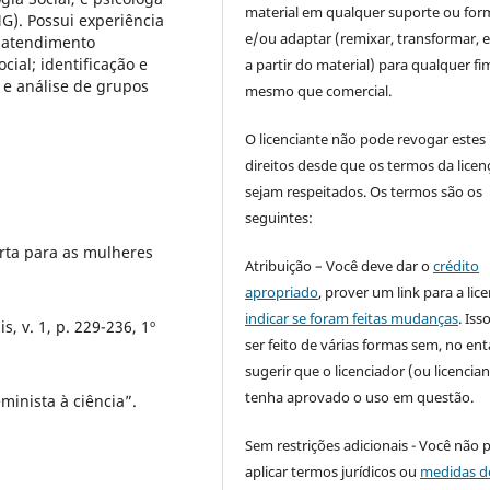
material em qualquer suporte ou for
G). Possui experiência
e/ou adaptar (remixar, transformar, e 
; atendimento
ial; identificação e
a partir do material) para qualquer fi
o e análise de grupos
mesmo que comercial.
O licenciante não pode revogar estes
direitos desde que os termos da licen
sejam respeitados. Os termos são os
seguintes:
rta para as mulheres
Atribuição – Você deve dar o
crédito
apropriado
, prover um link para a lic
indicar se foram feitas mudanças
. Is
, v. 1, p. 229-236, 1º
ser feito de várias formas sem, no ent
sugerir que o licenciador (ou licencian
tenha aprovado o uso em questão.
minista à ciência”.
Sem restrições adicionais - Você não 
aplicar termos jurídicos ou
medidas d