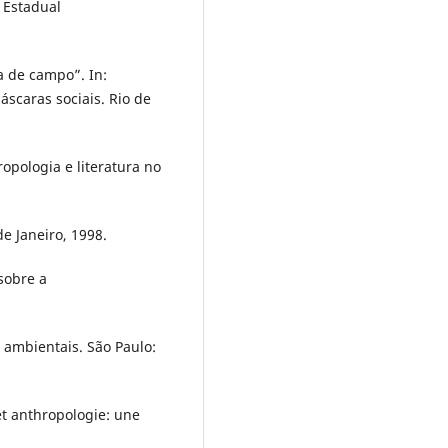
 Estadual
 de campo”. In:
scaras sociais. Rio de
opologia e literatura no
de Janeiro, 1998.
sobre a
s ambientais. São Paulo:
t anthropologie: une