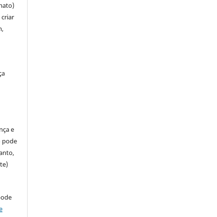
mato)
criar
m,
ça
ença e
so pode
anto,
te)
pode
e