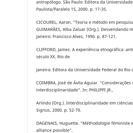
antropólogo. São Paulo: Editora da Universidade
Paulista/Paralelo 15, 2000. p. 17-35.
CICOUREL, Aaron. “Teoria e método em pesquisa
GUIMARÃES, Alba Zaluar (Org.). Desvendando má
Janeiro: Francisco Alves, 1990. p. 87-121.
CLIFFORD, James. A experiência etnográfica: antr
século XX. Rio de
Janeiro: Editora da Universidade Federal do Rio 
COIMBRA, José de Ávila Aguiar. “Considerações 
interdisciplinaridade”. In: PHILIPPI JR.,
Arlindo (Org.). Interdisciplinaridade em ciência
Signus, 2000. p. 52-70.
DAGENAIS, Huguette. “Méthodologie féministe e
alliance possible”.