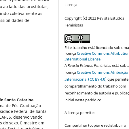
Licença
ao lado das prostitutas,
indo coletivamente as
Copyright (c) 2022 Revista Estudos
ssibilidades de
Feministas
Este trabalho está licenciado sob um
licença
Creative Commons Attribution
International License
.
A
Revista Estudos Feministas
está sob 
licença
Creative Commons Atribuição 
Internacional (CC BY 4.0)
que permite
compartilhamento do trabalho com
reconhecimento de autoria e publica
de Santa Catarina
inicial neste periódico.
ama de Pós-Graduação
sidade Federal de Santa
A licença permite:
a CAPES, desenvolvendo
is do sexo. É mestre em
Compartilhar (copiar e redistribuir o
ia Social, e psicóloga