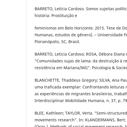
BARRETO, Letícia Cardoso. Somos sujeitas políti
história: Prostituição e
feminismos em Belo Horizonte. 2015. Tese de Do
Humanas, estudos de gênero). – Universidade Fe
Florianópolis, SC, Brasil.
BARRETO, Letícia Cardoso; ROSA, Débora Diana
“Comunidades sujas de lama: da destruição à re
resistência em Mariana/MG”. Psicologia & Socied
BLANCHETTE, Thaddeus Gregory; SILVA, Ana Paul
uma traficada exemplar: Confrontando leituras m
as experiências de migrantes brasileiros, trabal
Interdisciplinar Mobilidade Humana, n. 37, p. 79
BLEE, Kathleen; TAYLOR, Verta. “Semi-structured 
movements research”. In: KLANDERMANS, Bert
(Orgs.). Methods of social movement research. M