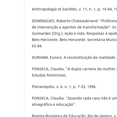
Anthropologie et Sociétés, v. 11, n. 1, p. 19-44, 1
DOMINGUES, Roberto Chateaubriand. “Profission
de intervenção a agentes de transformação”. In:
Guimarães (Org.). Ação e vida: Respostas à epi
Belo Horizonte. Belo Horizonte: Secretaria Munic
65-84.
DURHAM, Eunice. A reconstituição da realidade. 
FONSECA, Claudia. “A dupla carreira da mulher p
Estudos Feministas,
Florianópolis, v. 4, n. 1, p. 7-33, 1996.
FONSECA, Claudia. “Quando cada caso não é um
etnográfica e educação”.
Revista Brasileira de Educação, Rio de Janeiro, v.