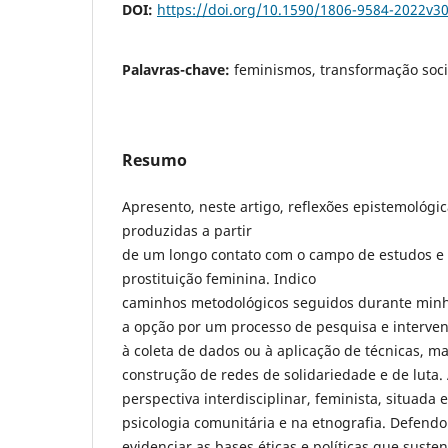
DOI:
https://doi.org/10.1590/1806-9584-2022v3
Palavras-chave:
feminismos, transformação socia
Resumo
Apresento, neste artigo, reflexões epistemológi
produzidas a partir
de um longo contato com o campo de estudos e 
prostituição feminina. Indico
caminhos metodológicos seguidos durante minha
a opção por um processo de pesquisa e interven
à coleta de dados ou à aplicação de técnicas, m
construção de redes de solidariedade e de luta
perspectiva interdisciplinar, feminista, situada 
psicologia comunitária e na etnografia. Defend
evidenciar as bases éticas e políticas que sust