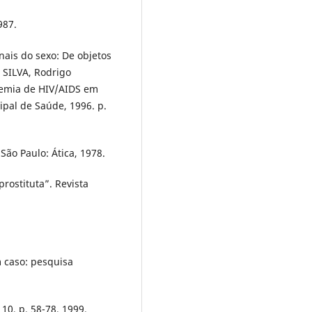
987.
ais do sexo: De objetos
 SILVA, Rodrigo
demia de HIV/AIDS em
ipal de Saúde, 1996. p.
São Paulo: Ática, 1978.
rostituta”. Revista
 caso: pesquisa
 10, p. 58-78, 1999.