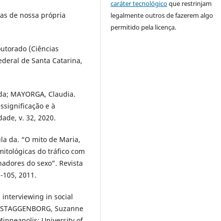
caráter tecnológico
que restrinjam
cas de nossa própria
legalmente outros de fazerem algo
permitido pela licença.
utorado (Ciências
deral de Santa Catarina,
 da; MAYORGA, Claudia.
ssignificação e à
ade, v. 32, 2020.
a da. “O mito de Maria,
itológicas do tráfico com
hadores do sexo”. Revista
-105, 2011.
interviewing in social
; STAGGENBORG, Suzanne
inneapolis: University of