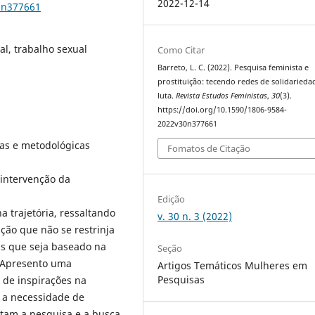
2022-12-14
0n377661
l, trabalho sexual
Como Citar
Barreto, L. C. (2022). Pesquisa feminista e
prostituição: tecendo redes de solidarieda
luta.
Revista Estudos Feministas
,
30
(3).
https://doi.org/10.1590/1806-9584-
2022v30n377661
cas e metodológicas
Fomatos de Citação
intervenção da
Edição
 trajetória, ressaltando
v. 30 n. 3 (2022)
ção que não se restrinja
as que seja baseado na
Seção
. Apresento uma
Artigos Temáticos Mulheres em
Pesquisas
e de inspirações na
o a necessidade de
entam a pesquisa e a busca