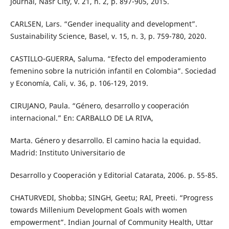
Journal, Nasr City, v. 21, n. 2, p. 897-905, 2015.
CARLSEN, Lars. “Gender inequality and development”.
Sustainability Science, Basel, v. 15, n. 3, p. 759-780, 2020.
CASTILLO-GUERRA, Saluma. “Efecto del empoderamiento
femenino sobre la nutrición infantil en Colombia”. Sociedad
y Economía, Cali, v. 36, p. 106-129, 2019.
CIRUJANO, Paula. “Género, desarrollo y cooperación
internacional.” En: CARBALLO DE LA RIVA,
Marta. Género y desarrollo. El camino hacia la equidad.
Madrid: Instituto Universitario de
Desarrollo y Cooperación y Editorial Catarata, 2006. p. 55-85.
CHATURVEDI, Shobba; SINGH, Geetu; RAI, Preeti. “Progress
towards Millenium Development Goals with women
empowerment”. Indian Journal of Community Health, Uttar