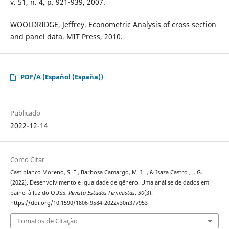
v. 51, n. 4, p. 921-939, 2007.
WOOLDRIDGE, Jeffrey. Econometric Analysis of cross section
and panel data. MIT Press, 2010.
PDF/A (Español (España))
Publicado
2022-12-14
Como Citar
Castiblanco Moreno, S. E., Barbosa Camargo, M. I. ., & Isaza Castro , J. G.
(2022). Desenvolvimento e igualdade de gênero. Uma análise de dados em
painel à luz do ODS5.
Revista Estudos Feministas
,
30
(3).
https://doi.org/10.1590/1806-9584-2022v30n377953
Fomatos de Citação