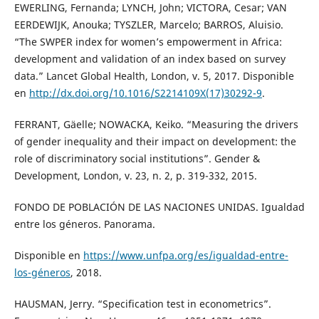
EWERLING, Fernanda; LYNCH, John; VICTORA, Cesar; VAN
EERDEWIJK, Anouka; TYSZLER, Marcelo; BARROS, Aluisio.
“The SWPER index for women’s empowerment in Africa:
development and validation of an index based on survey
data.” Lancet Global Health, London, v. 5, 2017. Disponible
en
http://dx.doi.org/10.1016/S2214109X(17)30292-9
.
FERRANT, Gäelle; NOWACKA, Keiko. “Measuring the drivers
of gender inequality and their impact on development: the
role of discriminatory social institutions”. Gender &
Development, London, v. 23, n. 2, p. 319-332, 2015.
FONDO DE POBLACIÓN DE LAS NACIONES UNIDAS. Igualdad
entre los géneros. Panorama.
Disponible en
https://www.unfpa.org/es/igualdad-entre-
los-géneros
, 2018.
HAUSMAN, Jerry. “Specification test in econometrics”.