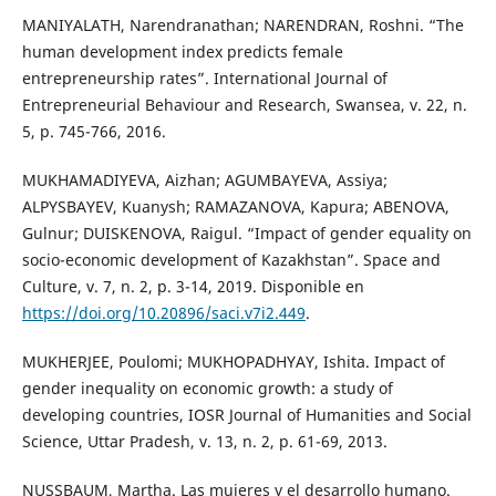
MANIYALATH, Narendranathan; NARENDRAN, Roshni. “The
human development index predicts female
entrepreneurship rates”. International Journal of
Entrepreneurial Behaviour and Research, Swansea, v. 22, n.
5, p. 745-766, 2016.
MUKHAMADIYEVA, Aizhan; AGUMBAYEVA, Assiya;
ALPYSBAYEV, Kuanysh; RAMAZANOVA, Kapura; ABENOVA,
Gulnur; DUISKENOVA, Raigul. “Impact of gender equality on
socio-economic development of Kazakhstan”. Space and
Culture, v. 7, n. 2, p. 3-14, 2019. Disponible en
https://doi.org/10.20896/saci.v7i2.449
.
MUKHERJEE, Poulomi; MUKHOPADHYAY, Ishita. Impact of
gender inequality on economic growth: a study of
developing countries, IOSR Journal of Humanities and Social
Science, Uttar Pradesh, v. 13, n. 2, p. 61-69, 2013.
NUSSBAUM, Martha. Las mujeres y el desarrollo humano.