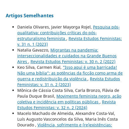
Artigos Semelhantes
Daniela Olivares, Javier Mayorga Rojel,
Pesquisa pós-
qualitativa: contribuições críticas do pós-
estruturalismo feminista
,
Revista Estudos Feministas:
v. 31 n. 1 (2023)
Natalia Gavazzo,
Migrantas na pandemia:
interseccionalidades e cuidados na Grande Buenos
Aires
,
Revista Estudos Feministas: v. 30 n. 2 (2022)
Keo Silva, Carmen Rial,
“Isso aqui é uma barricada!
Não uma bíblia”: as potências da ficção como arma de
guerra e redistribuição da violência
,
Revista Estudos
Feministas: v. 31 n. 2 (2023)
Mônica de Cássia Costa Silva, Carla Bronzo, Flávia de
Paula Duque Brasil,
Movimento feminista negro, ação
coletiva e incidência em políticas públicas
,
Revista
Estudos Feministas: v. 32 n. 2 (2024)
Macelo Machado de Almeida, Alexandre Costa-Val,
Luís Augusto Vasconcelos da Silva, Maria Inês Costa
Dourado ,
Violência, sofrimento e (re)existências: