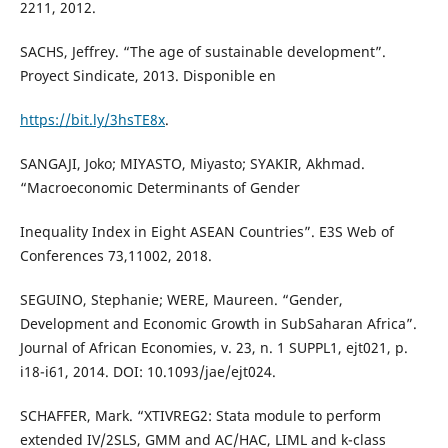
2211, 2012.
SACHS, Jeffrey. “The age of sustainable development”.
Proyect Sindicate, 2013. Disponible en
https://bit.ly/3hsTE8x
.
SANGAJI, Joko; MIYASTO, Miyasto; SYAKIR, Akhmad.
“Macroeconomic Determinants of Gender
Inequality Index in Eight ASEAN Countries”. E3S Web of
Conferences 73,11002, 2018.
SEGUINO, Stephanie; WERE, Maureen. “Gender,
Development and Economic Growth in SubSaharan Africa”.
Journal of African Economies, v. 23, n. 1 SUPPL1, ejt021, p.
i18-i61, 2014. DOI: 10.1093/jae/ejt024.
SCHAFFER, Mark. “XTIVREG2: Stata module to perform
extended IV/2SLS, GMM and AC/HAC, LIML and k-class