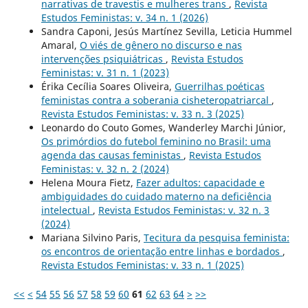
narrativas de travestis e mulheres trans
,
Revista
Estudos Feministas: v. 34 n. 1 (2026)
Sandra Caponi, Jesús Martínez Sevilla, Leticia Hummel
Amaral,
O viés de gênero no discurso e nas
intervenções psiquiátricas
,
Revista Estudos
Feministas: v. 31 n. 1 (2023)
Érika Cecília Soares Oliveira,
Guerrilhas poéticas
feministas contra a soberania cisheteropatriarcal
,
Revista Estudos Feministas: v. 33 n. 3 (2025)
Leonardo do Couto Gomes, Wanderley Marchi Júnior,
Os primórdios do futebol feminino no Brasil: uma
agenda das causas feministas
,
Revista Estudos
Feministas: v. 32 n. 2 (2024)
Helena Moura Fietz,
Fazer adultos: capacidade e
ambiguidades do cuidado materno na deficiência
intelectual
,
Revista Estudos Feministas: v. 32 n. 3
(2024)
Mariana Silvino Paris,
Tecitura da pesquisa feminista:
os encontros de orientação entre linhas e bordados
,
Revista Estudos Feministas: v. 33 n. 1 (2025)
<<
<
54
55
56
57
58
59
60
61
62
63
64
>
>>